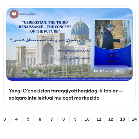
08-07-2026
366
Yangi O‘zbekiston taraqqiyoti haqidagi kitoblar —
xalqaro intellektual muloqot markazida
3
4
5
6
7
8
9
10
11
12
13
14