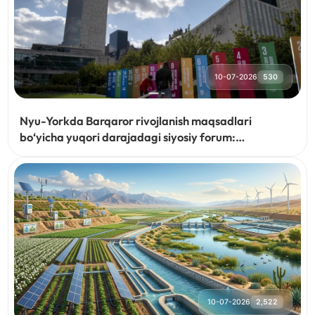
10-07-2026
530
Nyu-Yorkda Barqaror rivojlanish maqsadlari
bo‘yicha yuqori darajadagi siyosiy forum:
O‘zbekiston tashabbuslari global hamkorlikni
mustahkamlamoqda
10-07-2026
2,522