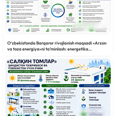
04-08-2026
4,465
Oʻzbekistonda Barqaror rivojlanish maqsadi «Arzon
va toza energiya»ni taʼminlash: energetika
sohasidagi islohotlar, amalga oshirilayotgan ishlar
va ustuvor vazifalar
03-08-2026
196