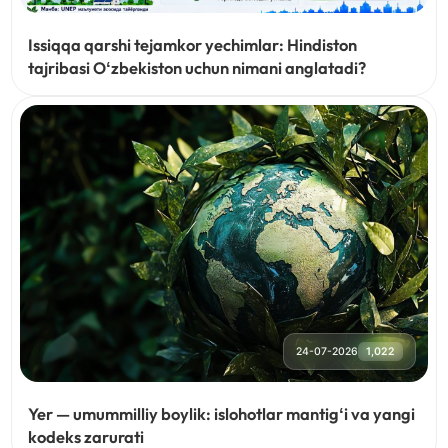
Issiqqa qarshi tejamkor yechimlar: Hindiston
tajribasi Oʻzbekiston uchun nimani anglatadi?
24-07-2026
1,022
Yer — umummilliy boylik: islohotlar mantigʻi va yangi
kodeks zarurati