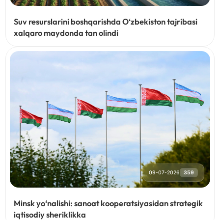
Suv resurslarini boshqarishda O‘zbekiston tajribasi
xalqaro maydonda tan olindi
09-07-2026
359
Minsk yo‘nalishi: sanoat kooperatsiyasidan strategik
iqtisodiy sheriklikka