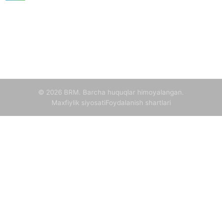
100060, Toshkent shahar, Mirzo Ulug'bek tumani, Mirzo
Ulug'bek ko'chasi, 81-uy
+998-55-503-32-22
info@brmnnt.uz
Dushanba - Juma, 09:00 - 18:00
© 2026 BRM. Barcha huquqlar himoyalangan.
Maxfiylik siyosati
Foydalanish shartlari