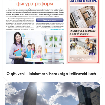
15-07-2026
736
Oʻqituvchi — islohotlarni harakatga keltiruvchi kuch