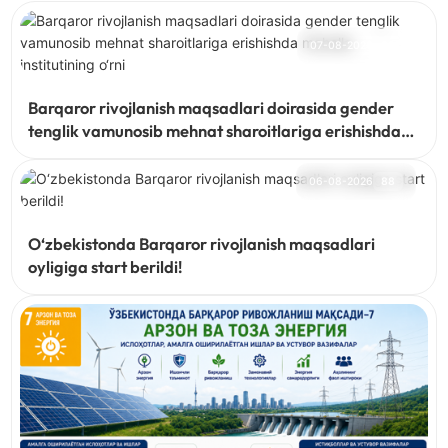
07-08-2026
66
Barqaror rivojlanish maqsadlari doirasida gender
tenglik vamunosib mehnat sharoitlariga erishishda
mahalla institutining o‘rni
06-08-2026
88
O‘zbekistonda Barqaror rivojlanish maqsadlari
oyligiga start berildi!