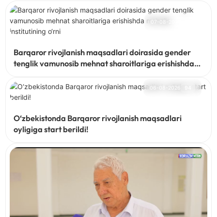
07-08-2026
72
Barqaror rivojlanish maqsadlari doirasida gender
tenglik vamunosib mehnat sharoitlariga erishishda
mahalla institutining o‘rni
06-08-2026
94
O‘zbekistonda Barqaror rivojlanish maqsadlari
oyligiga start berildi!