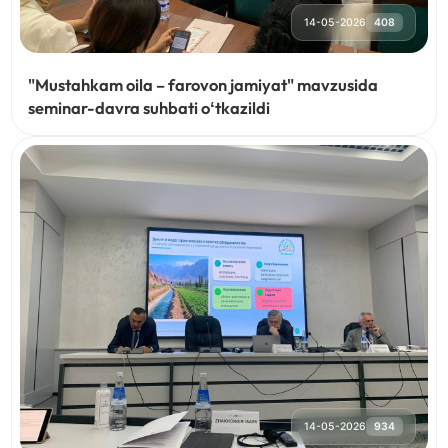
14-05-2026
408
"Mustahkam oila – farovon jamiyat" mavzusida
seminar-davra suhbati oʻtkazildi
14-05-2026
934