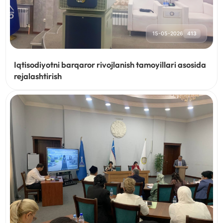
15-05-2026
413
Iqtisodiyotni barqaror rivojlanish tamoyillari asosida
rejalashtirish