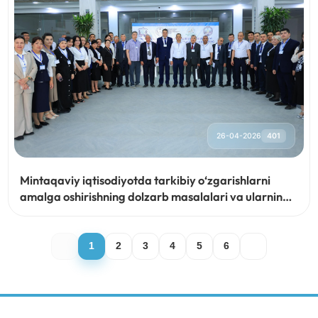
26-04-2026
401
Mintaqaviy iqtisodiyotda tarkibiy o‘zgarishlarni
amalga oshirishning dolzarb masalalari va ularning
barqaror rivojlanishga ta’siri
1
2
3
4
5
6