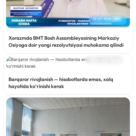
15-07-2026
597
Xorazmda BMT Bosh Assambleyasining Markaziy
Osiyoga doir yangi rezolyutsiyasi muhokama qilindi
03-06-2026
1,329
Barqaror rivojlanish — hisobotlarda emas, xalq
hayotida koʻrinishi kerak