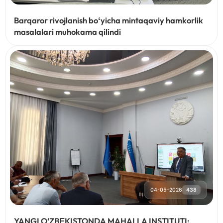
Barqaror rivojlanish boʻyicha mintaqaviy hamkorlik
masalalari muhokama qilindi
04-05-2026
438
YANGI O‘ZBЕKISTONDA MAHALLA INSTITUTI: