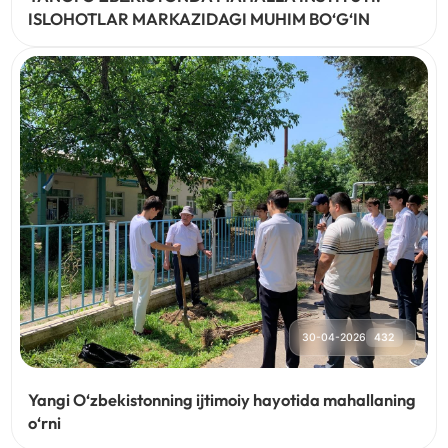
ISLOHOTLAR MARKAZIDAGI MUHIM BO‘G‘IN
30-04-2026
432
Yangi O‘zbekistonning ijtimoiy hayotida mahallaning
o‘rni