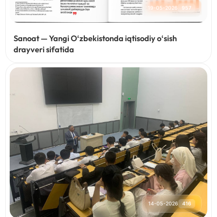
19-05-2026
957
Sanoat — Yangi Oʻzbekistonda iqtisodiy oʻsish
drayveri sifatida
14-05-2026
416