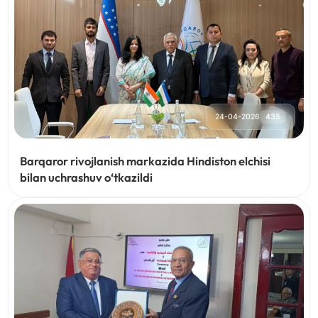
24-04-2026
435
Barqaror rivojlanish markazida Hindiston elchisi
bilan uchrashuv o‘tkazildi