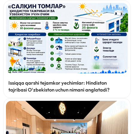
03-08-2026
198
Issiqqa qarshi tejamkor yechimlar: Hindiston
tajribasi Oʻzbekiston uchun nimani anglatadi?