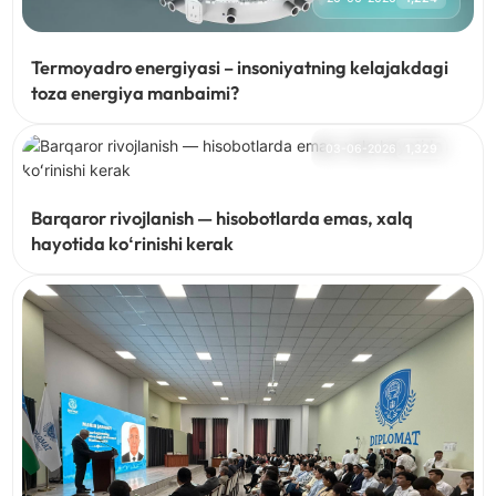
Termoyadro energiyasi – insoniyatning kelajakdagi
toza energiya manbaimi?
03-06-2026
1,329
Barqaror rivojlanish — hisobotlarda emas, xalq
hayotida koʻrinishi kerak