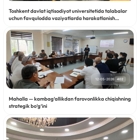
Toshkent davlat iqtisodiyot universitetida talabalar
uchun favqulodda vaziyatlarda harakatlanish
boʻyicha maxsus oʻquv kurslari yoʻlga qoʻyildi
12-05-2026
402
Mahalla — kambag‘allikdan farovonlikka chiqishning
strategik bo‘g‘ini