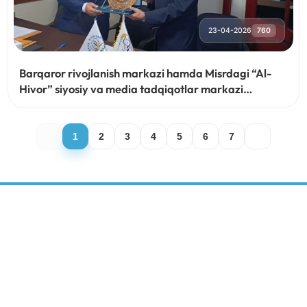
23-04-2026
760
Barqaror rivojlanish markazi hamda Misrdagi “Al-
Hivor” siyosiy va media tadqiqotlar markazi
o‘rtasida hamkorlik to‘g‘risida memorandum
imzolandi
1
2
3
4
5
6
7
BARQAROR RIVOJLANISH MARKAZI
IJTIMOIY MEDIA: