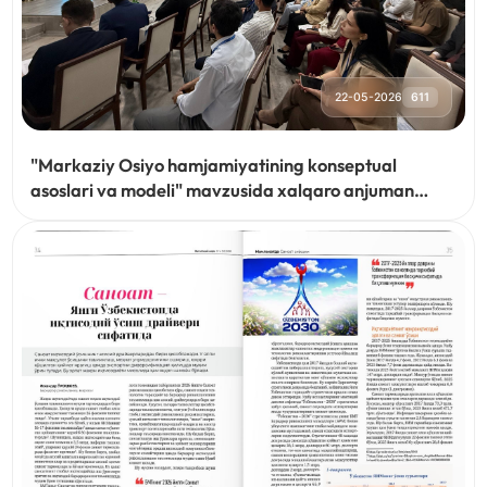
22-05-2026
611
"Markaziy Osiyo hamjamiyatining konseptual
asoslari va modeli" mavzusida xalqaro anjuman
boʻlib oʻtdi