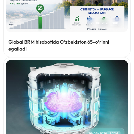
29-06-2026
380
Global BRM hisobotida Oʻzbekiston 65-oʻrinni
egalladi
26-06-2026
1,224