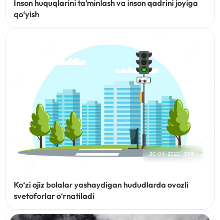
Inson huquqlarini ta’minlash va inson qadrini joyiga
qo‘yish
20-04-2022
366
Ko‘zi ojiz bolalar yashaydigan hududlarda ovozli
svetoforlar o‘rnatiladi