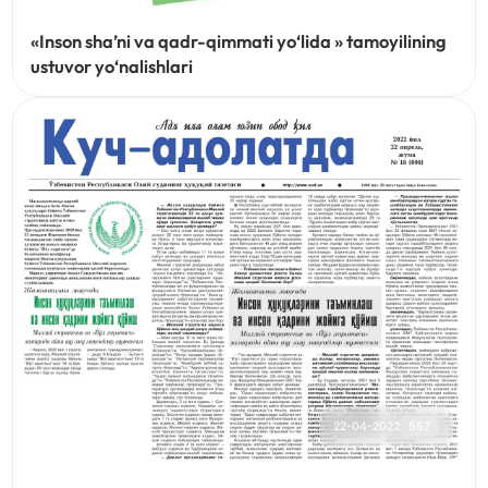
«Inson sha’ni va qadr-qimmati yo‘lida » tamoyilining
ustuvor yo‘nalishlari
22-04-2022
557