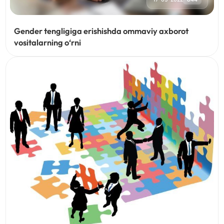
Gender tengligiga erishishda ommaviy axborot
vositalarning o‘rni
07-05-2022
456