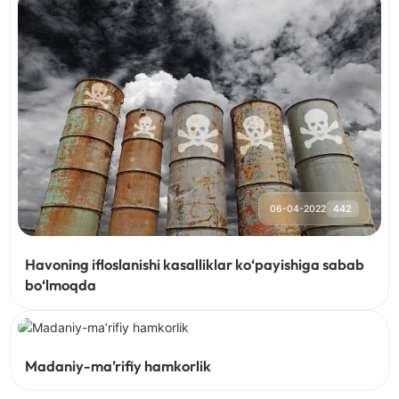
06-04-2022
442
Havoning ifloslanishi kasalliklar ko‘payishiga sabab
bo‘lmoqda
03-03-2022
531
Madaniy-ma’rifiy hamkorlik