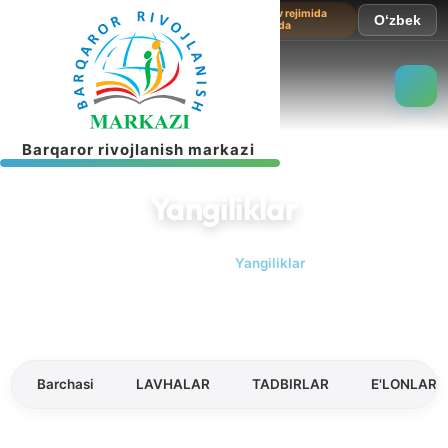
Sayt sinov rejimida
O‘zbek
ishlamoqda
B
a
r
q
a
r
o
r
r
i
v
o
j
l
a
n
i
s
h
m
a
r
k
a
z
i
Yangiliklar
Bosh sahifa
Yangiliklar
Barchasi
LAVHALAR
TADBIRLAR
E'LONLAR