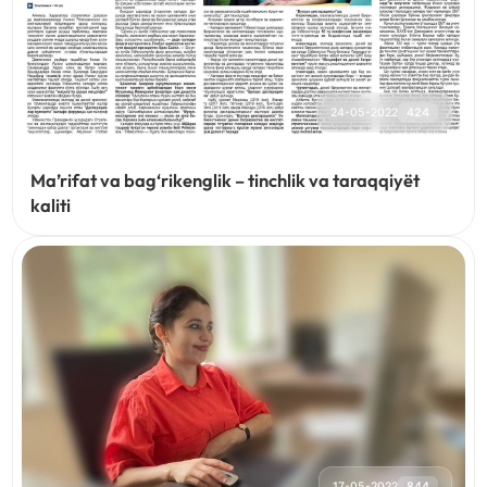
24-05-2022
424
Ma’rifat va bag‘rikenglik – tinchlik va taraqqiyët
kaliti
17-05-2022
844