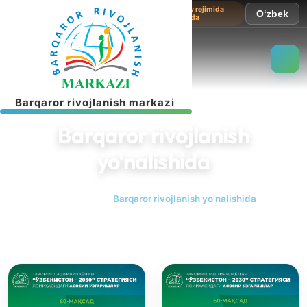
Sayt sinov rejimida
O‘zbek
ishlamoqda
B
a
r
q
a
r
o
r
r
i
v
o
j
l
a
n
i
s
h
m
a
r
k
a
z
i
Barqaror rivojlanish
yo'nalishida
Bosh sahifa
Barqaror rivojlanish yo'nalishida