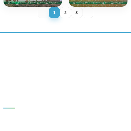
1
2
3
BARQAROR RIVOJLANISH MARKAZI
IJTIMOIY MEDIA:
Tezkor havolalar
BOSH SAHIFA
YANGILIKLAR
NASHRLAR
TADQIQOTLAR