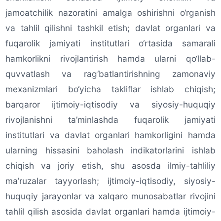
jamoatchilik nazoratini amalga oshirishni o‘rganish
va tahlil qilishni tashkil etish; davlat organlari va
fuqarolik jamiyati institutlari o‘rtasida samarali
hamkorlikni rivojlantirish hamda ularni qo‘llab-
quvvatlash va rag‘batlantirishning zamonaviy
mexanizmlari bo‘yicha takliflar ishlab chiqish;
barqaror ijtimoiy-iqtisodiy va siyosiy-huquqiy
rivojlanishni ta’minlashda fuqarolik jamiyati
institutlari va davlat organlari hamkorligini hamda
ularning hissasini baholash indikatorlarini ishlab
chiqish va joriy etish, shu asosda ilmiy-tahliliy
ma’ruzalar tayyorlash; ijtimoiy-iqtisodiy, siyosiy-
huquqiy jarayonlar va xalqaro munosabatlar rivojini
tahlil qilish asosida davlat organlari hamda ijtimoiy-