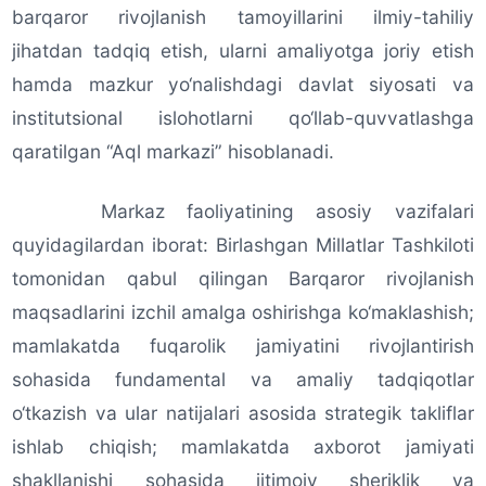
barqaror rivojlanish tamoyillarini ilmiy-tahiliy
jihatdan tadqiq etish, ularni amaliyotga joriy etish
hamda mazkur yo‘nalishdagi davlat siyosati va
institutsional islohotlarni qo‘llab-quvvatlashga
qaratilgan “Aql markazi” hisoblanadi.
Markaz faoliyatining asosiy vazifalari
quyidagilardan iborat: Birlashgan Millatlar Tashkiloti
tomonidan qabul qilingan Barqaror rivojlanish
maqsadlarini izchil amalga oshirishga ko‘maklashish;
mamlakatda fuqarolik jamiyatini rivojlantirish
sohasida fundamental va amaliy tadqiqotlar
o‘tkazish va ular natijalari asosida strategik takliflar
ishlab chiqish; mamlakatda axborot jamiyati
shakllanishi sohasida ijtimoiy sheriklik va