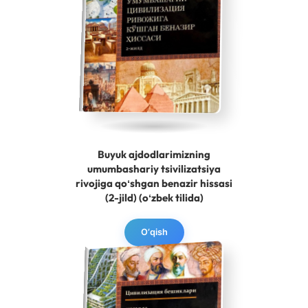
Buyuk ajdodlarimizning
umumbashariy tsivilizatsiya
rivojiga qoʻshgan benazir hissasi
(2-jild) (oʻzbek tilida)
O‘qish