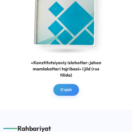
«Konstitutsiyaviy islohotlar: jahon
mamlakatlari tajribasi» I jild (rus
tilida)
O‘qish
Rahbariyat