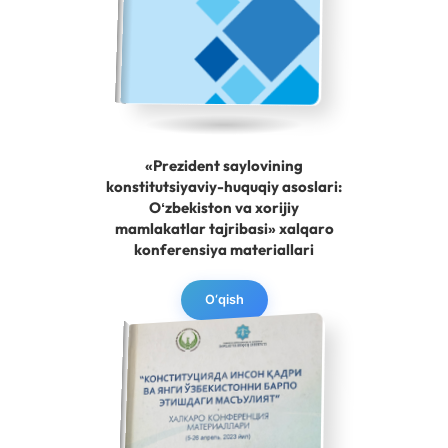
«Prezident saylovining
konstitutsiyaviy-huquqiy asoslari:
Oʻzbekiston va xorijiy
mamlakatlar tajribasi» xalqaro
konferensiya materiallari
O‘qish