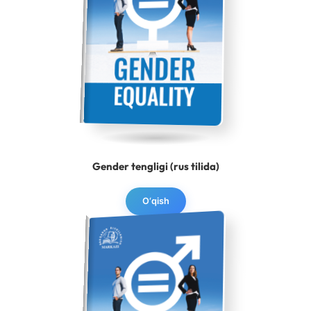
Gender tengligi (rus tilida)
O‘qish