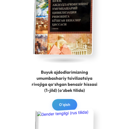
Buyuk ajdodlarimizning
umumbashariy tsivilizatsiya
rivojiga qoʻshgan benazir hissasi
(1-jild) (oʻzbek tilida)
O‘qish