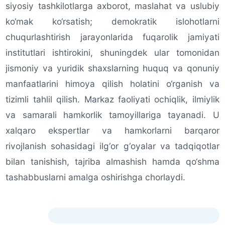
siyosiy tashkilotlarga axborot, maslahat va uslubiy
ko‘mak ko‘rsatish; demokratik islohotlarni
chuqurlashtirish jarayonlarida fuqarolik jamiyati
institutlari ishtirokini, shuningdek ular tomonidan
jismoniy va yuridik shaxslarning huquq va qonuniy
manfaatlarini himoya qilish holatini o‘rganish va
tizimli tahlil qilish. Markaz faoliyati ochiqlik, ilmiylik
va samarali hamkorlik tamoyillariga tayanadi. U
xalqaro ekspertlar va hamkorlarni barqaror
rivojlanish sohasidagi ilg‘or g‘oyalar va tadqiqotlar
bilan tanishish, tajriba almashish hamda qo‘shma
tashabbuslarni amalga oshirishga chorlaydi.