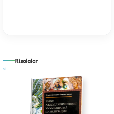
9
about_completed_projects
Risolalar
all