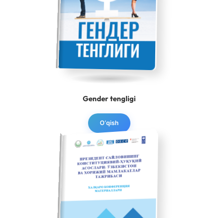
Gender tengligi
O‘qish