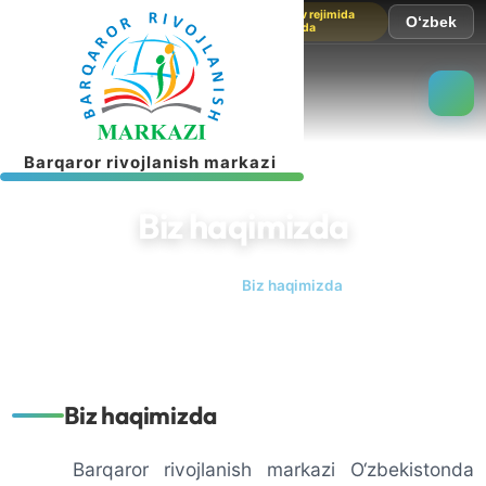
Sayt sinov rejimida
O‘zbek
ishlamoqda
B
a
r
q
a
r
o
r
r
i
v
o
j
l
a
n
i
s
h
m
a
r
k
a
z
i
Biz haqimizda
Bosh sahifa
Biz haqimizda
Biz haqimizda
Barqaror rivojlanish markazi O‘zbekistonda