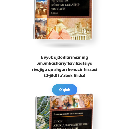
Buyuk ajdodlarimizning
umumbashariy tsivilizatsiya
rivojiga qoʻshgan benazir hissasi
(3-jild) (oʻzbek tilida)
O‘qish