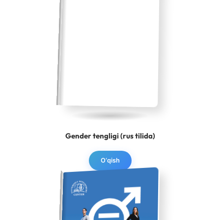
Gender tengligi (rus tilida)
O‘qish