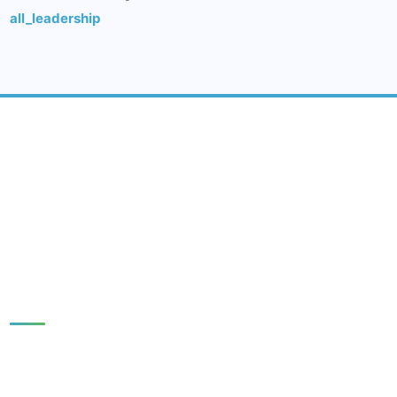
all_leadership
BARQAROR RIVOJLANISH MARKAZI
IJTIMOIY MEDIA:
Tezkor havolalar
BOSH SAHIFA
YANGILIKLAR
NASHRLAR
TADQIQOTLAR