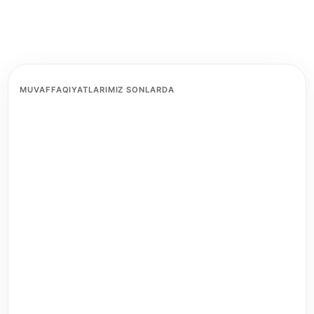
MUVAFFAQIYATLARIMIZ SONLARDA
2+
about_years_of_experience
8
about_international_partners
36
about_analyses