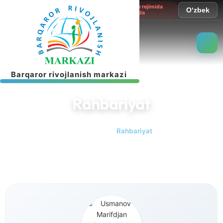
Sayt sinov rejimida
O‘zbek
ishlamoqda
B
a
r
q
a
r
o
r
r
i
v
o
j
l
a
n
i
s
h
m
a
r
k
a
z
i
Rahbariyat
Bosh sahifa
Rahbariyat