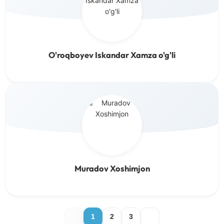
O'roqboyev Iskandar Xamza o'g'li
Muradov Xoshimjon
1
2
3