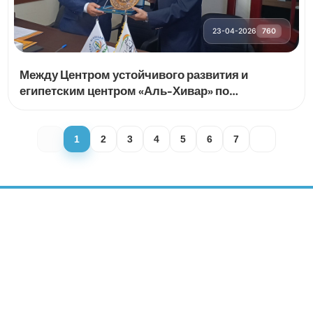
23-04-2026
760
Между Центром устойчивого развития и
египетским центром «Аль-Хивар» по
политическим и медиаисследованиям
подписан меморандум о сотрудничестве
1
2
3
4
5
6
7
ЦЕНТР УСТОЙЧИВОГО РАЗВИТИЯ
СОЦИАЛЬНЫЕ СЕТИ: