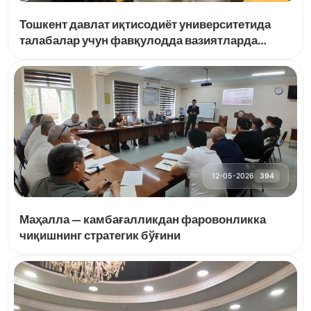
Тошкент давлат иқтисодиёт университетида
талабалар учун фавқулодда вазиятларда
ҳаракатланиш бўйича махсус ўқув курслари
йўлга қўйилди
12-05-2026
394
Маҳалла — камбағалликдан фаровонликка
чиқишнинг стратегик бўғини