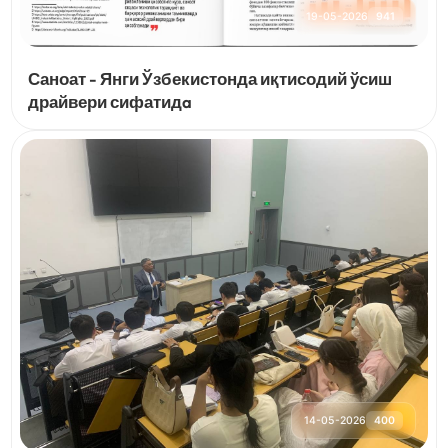
19-05-2026
941
Саноат - Янги Ўзбекистонда иқтисодий ўсиш
драйвери сифатидa
14-05-2026
400