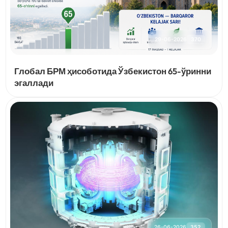
29-06-2026
370
Глобал БРМ ҳисоботида Ўзбекистон 65-ўринни
эгаллади
26-06-2026
352