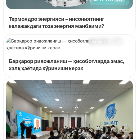
Термоядро энергияси – инсониятнинг
келажакдаги тоза энергия манбаими?
03-06-2026
1,321
Барқарор ривожланиш — ҳисоботларда эмас,
халқ ҳаётида кўриниши керак