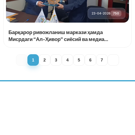
23-04-2026
750
Барқарор ривожланиш маркази ҳамда
Мисрдаги “Ал-Ҳивор” сиёсий ва медиа
тадқиқотлар маркази ўртасида ҳамкорлик
тўғрисида меморандум имзоланди
1
2
3
4
5
6
7
БАРҚАРОР РИВОЖЛАНИШ
МАРКАЗИ
ИЖТИМОИЙ МЕДИА: