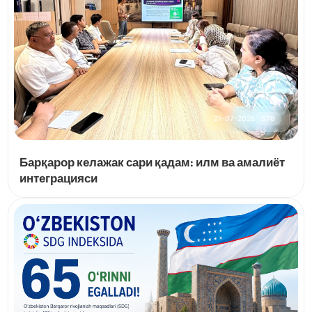
21-07-2026
578
Барқарор келажак сари қадам: илм ва амалиёт
интеграцияси