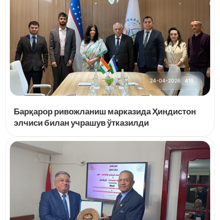
24-04-2026
415
Барқарор ривожланиш марказида Ҳиндистон
элчиси билан учрашув ўтказилди