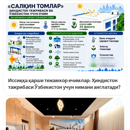
03-08-2026
170
Иссиққа қарши тежамкор ечимлар: Ҳиндистон
тажрибаси Ўзбекистон учун нимани англатади?