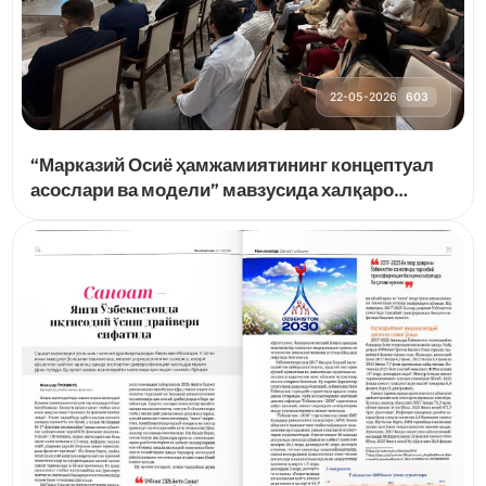
22-05-2026
603
“Марказий Осиё ҳамжамиятининг концептуал
асослари ва модели” мавзусида халқаро
анжуман бўлиб ўтди