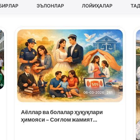
БИРЛАР
ЭЪЛОНЛАР
ЛОЙИҲАЛАР
ТА
06-03-2026
261
Аёллар ва болалар ҳуқуқлари
ҳимояси – Соғлом жамият
кафолати