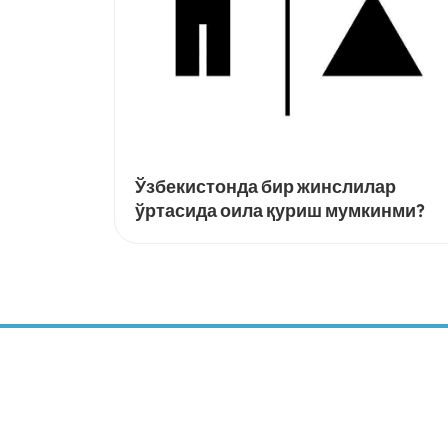
14-06-2022
671
Ўзбекистонда бир жинслилар
ўртасида оила қуриш мумкинми?
БАРҚАРОР
РИВОЖЛАНИШ
МАРКАЗИ