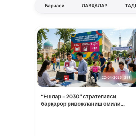
Барчаси
ЛАВҲАЛАР
ТАД
22-04-2026
291
“Ёшлар – 2030” стратегияси
барқарор ривожланиш омили
сифатида