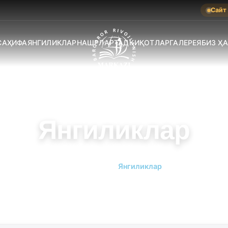
Сайт
САҲИФА
ЯНГИЛИКЛАР
НАШРЛАР
ТАДҚИҚОТЛАР
ГАЛЕРЕЯ
БИЗ Ҳ
Янгиликлар
Бош саҳифа
Янгиликлар