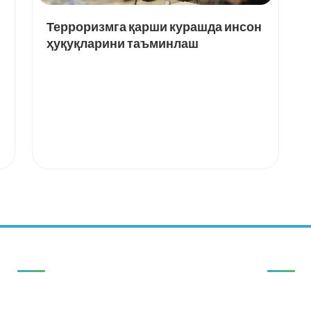
Терроризмга қарши курашда инсон
ҳуқуқларини таъминлаш
Тезкор ҳаволалар
Алоқа
БОШ САҲИФА
ЯНГИЛИКЛАР
100060,