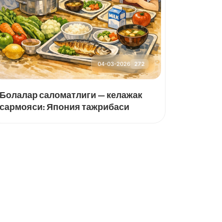
04-03-2026
272
Болалар саломатлиги — келажак
сармояси: Япония тажрибаси