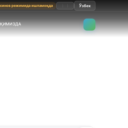
 синов режимида ишламоқда
Ўзбек
АҚИМИЗДА