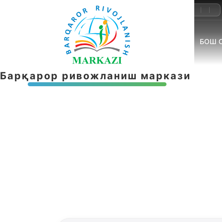
+998-55-503-32-22
info@brmnnt.uz
БОШ 
Б
а
р
қ
а
р
о
р
р
и
в
о
ж
л
а
н
и
ш
м
а
р
к
а
з
и