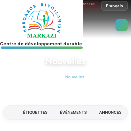
Le site fonctionne en
Français
mode test
C
e
n
t
r
e
d
e
d
é
v
e
l
o
p
p
e
m
e
n
t
d
u
r
a
b
l
e
Nouvelles
Accueil
Nouvelles
ÉTIQUETTES
ÉVÉNEMENTS
ANNONCES