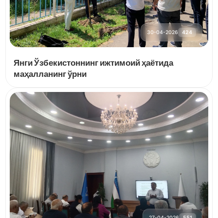
30-04-2026
424
Янги Ўзбекистоннинг ижтимоий ҳаётида
маҳалланинг ўрни
27-04-2026
551