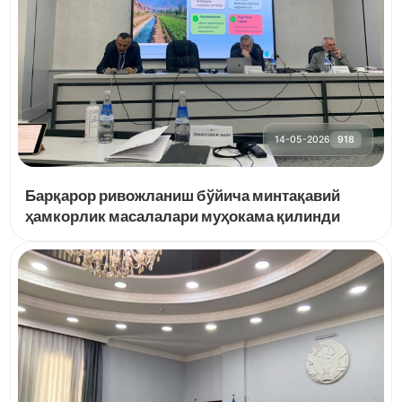
14-05-2026
918
Барқарор ривожланиш бўйича минтақавий
ҳамкорлик масалалари муҳокама қилинди