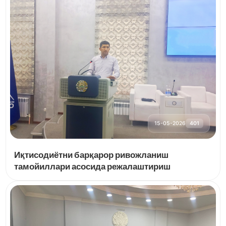
15-05-2026
401
Иқтисодиётни барқарор ривожланиш
тамойиллари асосида режалаштириш