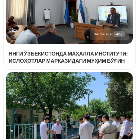
04-05-2026
408
ЯНГИ ЎЗБЕКИСТОНДА МАҲАЛЛА ИНСТИТУТИ:
ИСЛОҲОТЛАР МАРКАЗИДАГИ МУҲИМ БЎҒИН