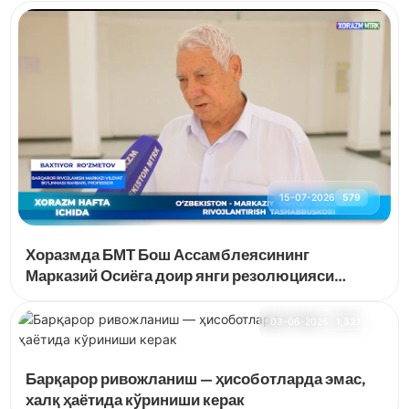
15-07-2026
579
Хоразмда БМТ Бош Ассамблеясининг
Марказий Осиёга доир янги резолюцияси
муҳокама қилинди
03-06-2026
1,321
Барқарор ривожланиш — ҳисоботларда эмас,
халқ ҳаётида кўриниши керак