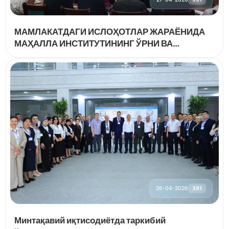
МАМЛАКАТДАГИ ИСЛОҲОТЛАР ЖАРАЁНИДА
МАҲАЛЛА ИНСТИТУТИНИНГ ЎРНИ ВА
АҲАМИЯТИ
26-04-2026
391
Минтақавий иқтисодиётда таркибий