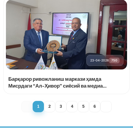
23-04-2026
750
Барқарор ривожланиш маркази ҳамда
Мисрдаги “Ал-Ҳивор” сиёсий ва медиа
тадқиқотлар маркази ўртасида ҳамкорлик
тўғрисида меморандум имзоланди
1
2
3
4
5
6