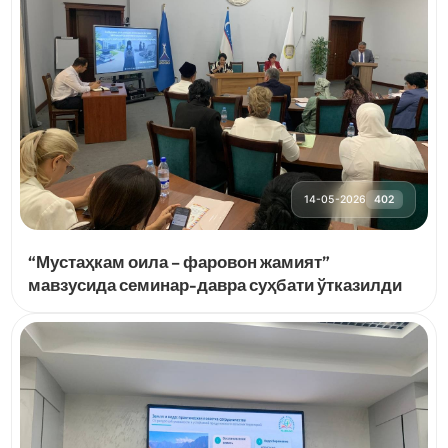
14-05-2026
402
“Мустаҳкам оила – фаровон жамият”
мавзусида семинар-давра суҳбати ўтказилди