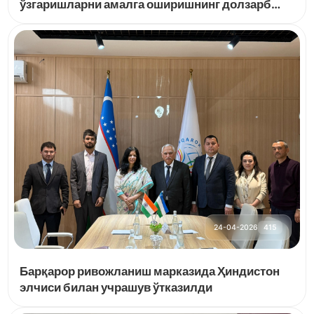
ўзгаришларни амалга оширишнинг долзарб
масалалари ва уларнинг барқарор
ривожланишга таъсири
24-04-2026
415
Барқарор ривожланиш марказида Ҳиндистон
элчиси билан учрашув ўтказилди