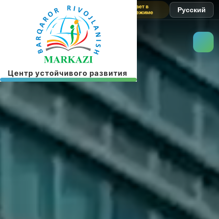
Сайт работает в
Русский
тестовом режиме
Ц
е
н
т
р
у
с
т
о
й
ч
и
в
о
г
о
р
а
з
в
и
т
и
я