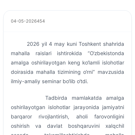
04-05-2026
454
2026 yil 4 may kuni Toshkent shahrida
mahalla raislari ishtirokida “O‘zbekistonda
amalga oshirilayotgan keng ko‘lamli islohotlar
doirasida mahalla tizimining o‘rni” mavzusida
ilmiy-amaliy seminar bo‘lib o‘tdi.
Tadbirda mamlakatda amalga
oshirilayotgan islohotlar jarayonida jamiyatni
barqaror rivojlantirish, aholi farovonligini
oshirish va davlat boshqaruvini xalqchil