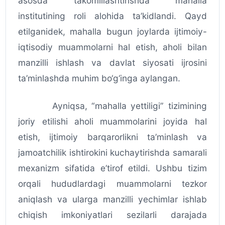
asosda takomillashtirishda mahalla
institutining roli alohida ta’kidlandi. Qayd
etilganidek, mahalla bugun joylarda ijtimoiy-
iqtisodiy muammolarni hal etish, aholi bilan
manzilli ishlash va davlat siyosati ijrosini
ta’minlashda muhim bo‘g‘inga aylangan.
Ayniqsa, “mahalla yettiligi” tizimining
joriy etilishi aholi muammolarini joyida hal
etish, ijtimoiy barqarorlikni ta’minlash va
jamoatchilik ishtirokini kuchaytirishda samarali
mexanizm sifatida e’tirof etildi. Ushbu tizim
orqali hududlardagi muammolarni tezkor
aniqlash va ularga manzilli yechimlar ishlab
chiqish imkoniyatlari sezilarli darajada