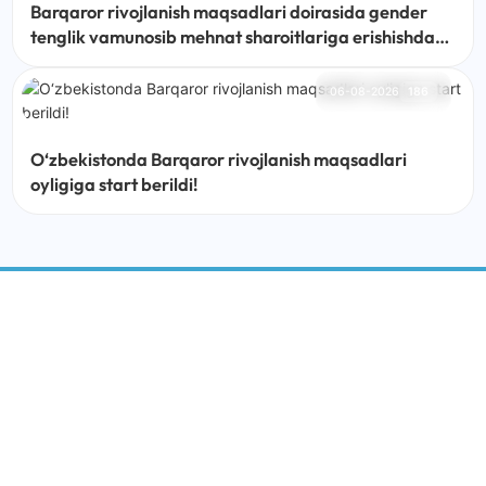
Barqaror rivojlanish maqsadlari doirasida gender
tenglik vamunosib mehnat sharoitlariga erishishda
mahalla institutining o‘rni
06-08-2026
186
O‘zbekistonda Barqaror rivojlanish maqsadlari
oyligiga start berildi!
BARQAROR RIVOJLANISH MARKAZI
IJTIMOIY MEDIA: