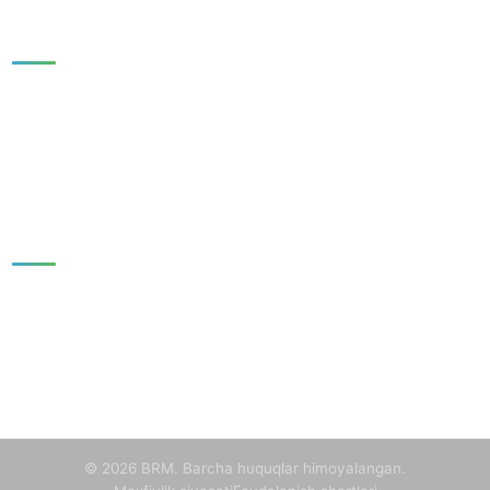
Tezkor havolalar
BOSH SAHIFA
YANGILIKLAR
NASHRLAR
TADQIQOTLAR
GALEREYA
BIZ HAQIMIZDA
Aloqa
100060, Toshkent shahar, Mirzo Ulug'bek tumani, Mirzo
Ulug'bek ko'chasi, 81-uy
+998-55-503-32-22
info@brmnnt.uz
Dushanba - Juma, 09:00 - 18:00
© 2026 BRM. Barcha huquqlar himoyalangan.