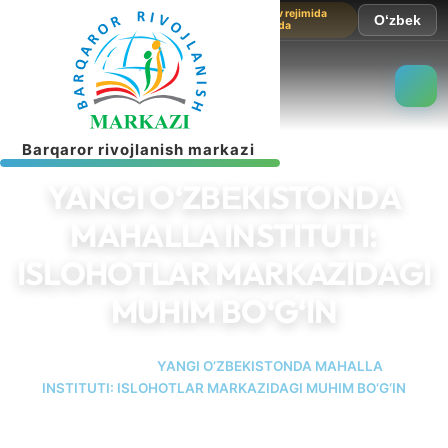
Sayt sinov rejimida
O‘zbek
ishlamoqda
B
a
r
q
a
r
o
r
r
i
v
o
j
l
a
n
i
s
h
m
a
r
k
a
z
i
YANGI O‘ZBЕKISTONDA
MAHALLA INSTITUTI:
ISLOHOTLAR MARKAZIDAGI
MUHIM BO‘G‘IN
Bosh sahifa
YANGI O‘ZBЕKISTONDA MAHALLA
INSTITUTI: ISLOHOTLAR MARKAZIDAGI MUHIM BO‘G‘IN