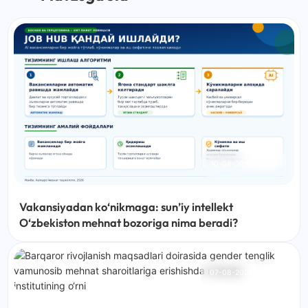
10-08-2026
100
Vakansiyadan ko‘nikmaga: sun’iy intellekt
O‘zbekiston mehnat bozoriga nima beradi?
07-08-2026
136