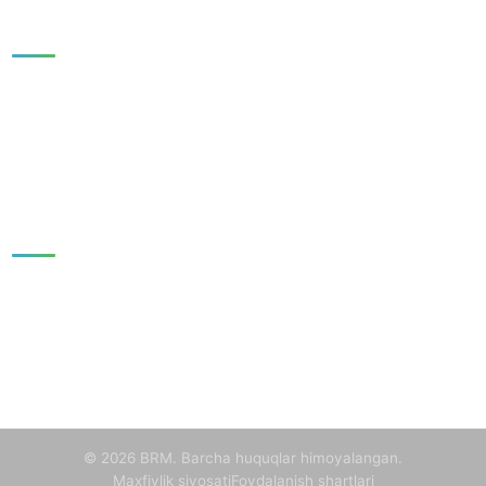
Tezkor havolalar
BOSH SAHIFA
YANGILIKLAR
NASHRLAR
TADQIQOTLAR
GALEREYA
BIZ HAQIMIZDA
Aloqa
100060, Toshkent shahar, Mirzo Ulug'bek tumani, Mirzo
Ulug'bek ko'chasi, 81-uy
+998-55-503-32-22
info@brmnnt.uz
Dushanba - Juma, 09:00 - 18:00
© 2026 BRM. Barcha huquqlar himoyalangan.
Maxfiylik siyosati
Foydalanish shartlari