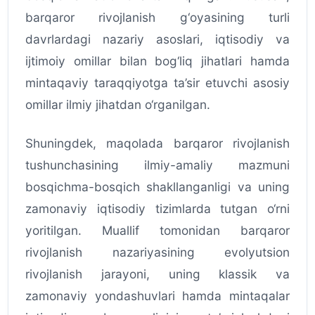
barqaror rivojlanish g‘oyasining turli
davrlardagi nazariy asoslari, iqtisodiy va
ijtimoiy omillar bilan bog‘liq jihatlari hamda
mintaqaviy taraqqiyotga ta’sir etuvchi asosiy
omillar ilmiy jihatdan o‘rganilgan.
Shuningdek, maqolada barqaror rivojlanish
tushunchasining ilmiy-amaliy mazmuni
bosqichma-bosqich shakllanganligi va uning
zamonaviy iqtisodiy tizimlarda tutgan o‘rni
yoritilgan. Muallif tomonidan barqaror
rivojlanish nazariyasining evolyutsion
rivojlanish jarayoni, uning klassik va
zamonaviy yondashuvlari hamda mintaqalar