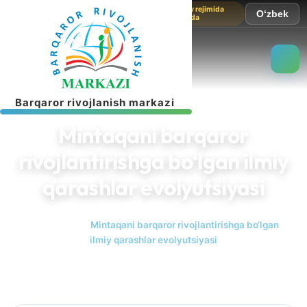
Sayt sinov rejimida
O‘zbek
ishlamoqda
B
a
r
q
a
r
o
r
r
i
v
o
j
l
a
n
i
s
h
m
a
r
k
a
z
i
Mintaqani barqaror
rivojlantirishga bo‘lgan ilmiy
qarashlar evolyutsiyasi
Bosh sahifa
Mintaqani barqaror rivojlantirishga bo‘lgan
ilmiy qarashlar evolyutsiyasi