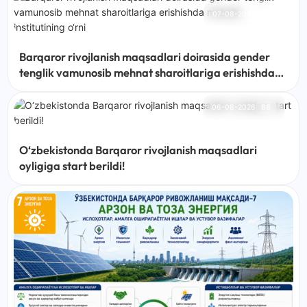
07-08-2026
66
Barqaror rivojlanish maqsadlari doirasida gender
tenglik vamunosib mehnat sharoitlariga erishishda
mahalla institutining o‘rni
06-08-2026
88
O‘zbekistonda Barqaror rivojlanish maqsadlari
oyligiga start berildi!