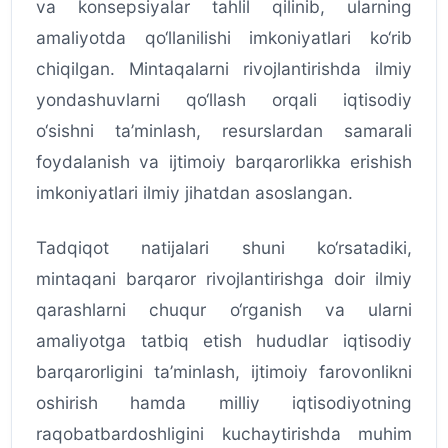
va konsepsiyalar tahlil qilinib, ularning
amaliyotda qo‘llanilishi imkoniyatlari ko‘rib
chiqilgan. Mintaqalarni rivojlantirishda ilmiy
yondashuvlarni qo‘llash orqali iqtisodiy
o‘sishni ta’minlash, resurslardan samarali
foydalanish va ijtimoiy barqarorlikka erishish
imkoniyatlari ilmiy jihatdan asoslangan.
Tadqiqot natijalari shuni ko‘rsatadiki,
mintaqani barqaror rivojlantirishga doir ilmiy
qarashlarni chuqur o‘rganish va ularni
amaliyotga tatbiq etish hududlar iqtisodiy
barqarorligini ta’minlash, ijtimoiy farovonlikni
oshirish hamda milliy iqtisodiyotning
raqobatbardoshligini kuchaytirishda muhim