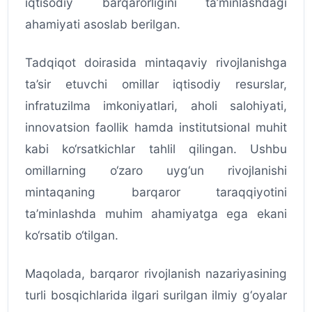
iqtisodiy barqarorligini ta’minlashdagi
ahamiyati asoslab berilgan.
Tadqiqot doirasida mintaqaviy rivojlanishga
ta’sir etuvchi omillar iqtisodiy resurslar,
infratuzilma imkoniyatlari, aholi salohiyati,
innovatsion faollik hamda institutsional muhit
kabi ko‘rsatkichlar tahlil qilingan. Ushbu
omillarning o‘zaro uyg‘un rivojlanishi
mintaqaning barqaror taraqqiyotini
ta’minlashda muhim ahamiyatga ega ekani
ko‘rsatib o‘tilgan.
Maqolada, barqaror rivojlanish nazariyasining
turli bosqichlarida ilgari surilgan ilmiy g‘oyalar