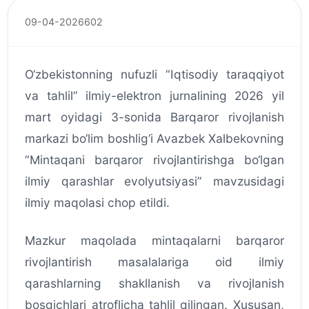
09-04-2026
602
O‘zbekistonning nufuzli “Iqtisodiy taraqqiyot
va tahlil” ilmiy-elektron jurnalining 2026 yil
mart oyidagi 3-sonida Barqaror rivojlanish
markazi bo‘lim boshlig‘i Avazbek Xalbekovning
“Mintaqani barqaror rivojlantirishga bo‘lgan
ilmiy qarashlar evolyutsiyasi” mavzusidagi
ilmiy maqolasi chop etildi.
Mazkur maqolada mintaqalarni barqaror
rivojlantirish masalalariga oid ilmiy
qarashlarning shakllanish va rivojlanish
bosqichlari atroflicha tahlil qilingan. Xususan,