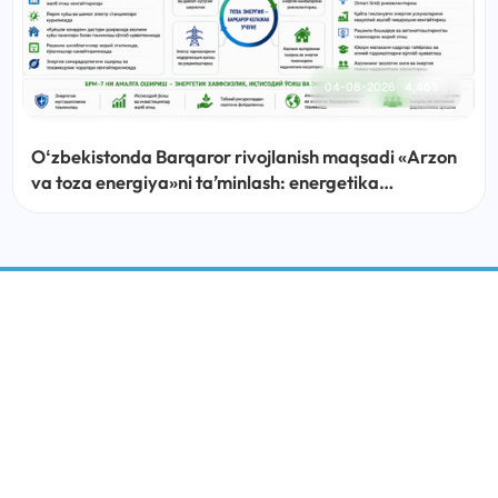
04-08-2026
4,465
Oʻzbekistonda Barqaror rivojlanish maqsadi «Arzon
va toza energiya»ni taʼminlash: energetika
sohasidagi islohotlar, amalga oshirilayotgan ishlar
va ustuvor vazifalar
BARQAROR RIVOJLANISH MARKAZI
IJTIMOIY MEDIA: