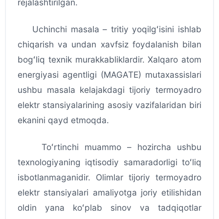
rejalashtirilgan.
Uchinchi masala – tritiy yoqilgʻisini ishlab
chiqarish va undan xavfsiz foydalanish bilan
bogʻliq texnik murakkabliklardir. Xalqaro atom
energiyasi agentligi (MAGATE) mutaxassislari
ushbu masala kelajakdagi tijoriy termoyadro
elektr stansiyalarining asosiy vazifalaridan biri
ekanini qayd etmoqda.
Toʻrtinchi muammo – hozircha ushbu
texnologiyaning iqtisodiy samaradorligi toʻliq
isbotlanmaganidir. Olimlar tijoriy termoyadro
elektr stansiyalari amaliyotga joriy etilishidan
oldin yana koʻplab sinov va tadqiqotlar