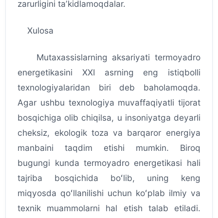
zarurligini taʼkidlamoqdalar.
Xulosa
Mutaxassislarning aksariyati termoyadro
energetikasini XXI asrning eng istiqbolli
texnologiyalaridan biri deb baholamoqda.
Agar ushbu texnologiya muvaffaqiyatli tijorat
bosqichiga olib chiqilsa, u insoniyatga deyarli
cheksiz, ekologik toza va barqaror energiya
manbaini taqdim etishi mumkin. Biroq
bugungi kunda termoyadro energetikasi hali
tajriba bosqichida boʻlib, uning keng
miqyosda qoʻllanilishi uchun koʻplab ilmiy va
texnik muammolarni hal etish talab etiladi.