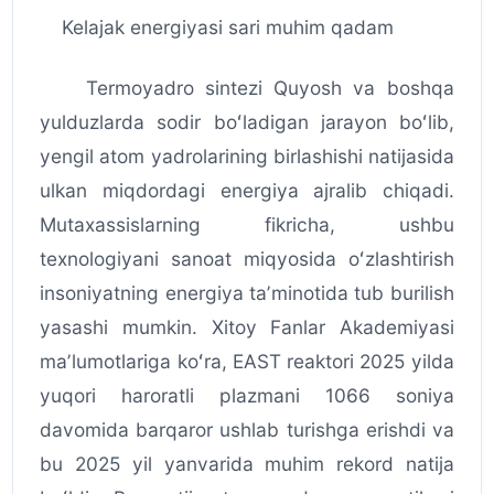
Kelajak energiyasi sari muhim qadam
Termoyadro sintezi Quyosh va boshqa
yulduzlarda sodir boʻladigan jarayon boʻlib,
yengil atom yadrolarining birlashishi natijasida
ulkan miqdordagi energiya ajralib chiqadi.
Mutaxassislarning fikricha, ushbu
texnologiyani sanoat miqyosida oʻzlashtirish
insoniyatning energiya taʼminotida tub burilish
yasashi mumkin. Xitoy Fanlar Akademiyasi
maʼlumotlariga koʻra, EAST reaktori 2025 yilda
yuqori haroratli plazmani 1066 soniya
davomida barqaror ushlab turishga erishdi va
bu 2025 yil yanvarida muhim rekord natija