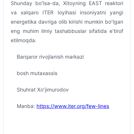
Shunday boʻlsa-da, Xitoyning EAST reaktori
va xalqaro ITER loyihasi insoniyatni yangi
energetika davriga olib kirishi mumkin boʻlgan
eng muhim ilmiy tashabbuslar sifatida eʼtirof
etilmoqda.
Barqaror rivojlanish markazi
bosh mutaxassis
Shuhrat Xoʻjimurodov
Manba:
https://www.iter.org/few-lines