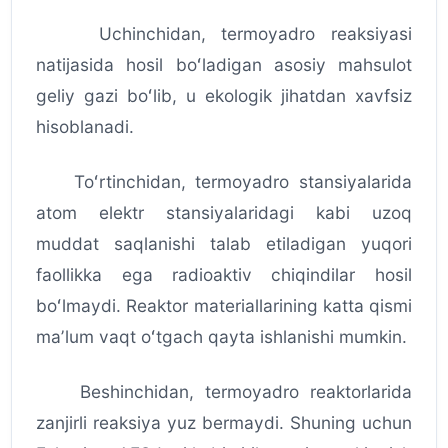
Uchinchidan, termoyadro reaksiyasi
natijasida hosil boʻladigan asosiy mahsulot
geliy gazi boʻlib, u ekologik jihatdan xavfsiz
hisoblanadi.
Toʻrtinchidan, termoyadro stansiyalarida
atom elektr stansiyalaridagi kabi uzoq
muddat saqlanishi talab etiladigan yuqori
faollikka ega radioaktiv chiqindilar hosil
boʻlmaydi. Reaktor materiallarining katta qismi
maʼlum vaqt oʻtgach qayta ishlanishi mumkin.
Beshinchidan, termoyadro reaktorlarida
zanjirli reaksiya yuz bermaydi. Shuning uchun