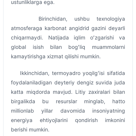
ustunliklarga ega.
Birinchidan, ushbu texnologiya
atmosferaga karbonat angidrid gazini deyarli
chiqarmaydi. Natijada iqlim oʻzgarishi va
global isish bilan bogʻliq muammolarni
kamaytirishga xizmat qilishi mumkin.
Ikkinchidan, termoyadro yoqilgʻisi sifatida
foydalaniladigan deyteriy dengiz suvida juda
katta miqdorda mavjud. Litiy zaxiralari bilan
birgalikda bu resurslar minglab, hatto
millionlab yillar davomida insoniyatning
energiya ehtiyojlarini qondirish imkonini
berishi mumkin.