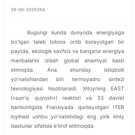
26-06-2026
354
Bugungi kunda dunyoda energiyaga
boʻlgan talab tobora ortib borayotgan bir
paytda, ekologik xavfsiz va barqaror energiya
manbalarini izlash global ahamiyat kasb
etmoqda. Ana shunday istiqbolli
yoʻnalishlardan biri termoyadro sintezi
texnologiyasi hisoblanadi. Xitoyning EAST
(«sunʼiy quyosh») reaktori va 33 davlat
hamkorligida Fransiyada qurilayotgan ITER
loyihasi ushbu yoʻnalishdagi eng yirik ilmiy
dasturlar sifatida eʼtirof etilmoqda.