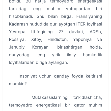
boʻldi. Bu natija termoyadro energetikasi
tarixidagi eng muhim yutuqlardan biri
hisoblanadi. Shu bilan birga, Fransiyaning
Kadarash hududida qurilayotgan ITER loyihasi
Yevropa Ittifoqining 27 davlati, AQSh,
Rossiya, Xitoy, Hindiston, Yaponiya va
Janubiy Koreyani birlashtirgan holda,
dunyodagi eng yirik ilmiy hamkorlik
loyihalaridan biriga aylangan.
Insoniyat uchun qanday foyda keltirishi
mumkin?
Mutaxassislarning taʼkidlashicha,
termoyadro energetikasi bir qator muhim