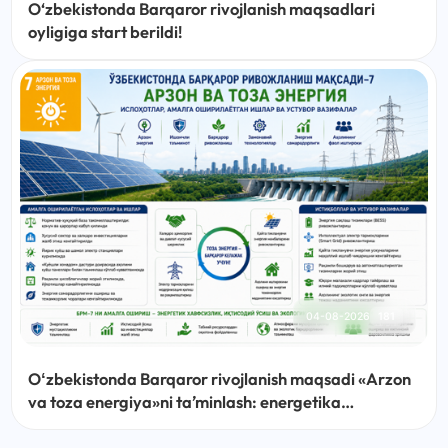
O‘zbekistonda Barqaror rivojlanish maqsadlari
oyligiga start berildi!
04-08-2026
181
Oʻzbekistonda Barqaror rivojlanish maqsadi «Arzon
va toza energiya»ni taʼminlash: energetika
sohasidagi islohotlar, amalga oshirilayotgan ishlar
va ustuvor vazifalar