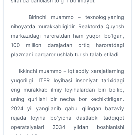
sifatida baholash toʻgʻri boʻlmaydi.
Birinchi muammo – texnologiyaning
nihoyatda murakkabligidir. Reaktorda Quyosh
markazidagi haroratdan ham yuqori boʻlgan,
100 million darajadan ortiq haroratdagi
plazmani barqaror ushlab turish talab etiladi.
Ikkinchi muammo – iqtisodiy xarajatlarning
yuqoriligi. ITER loyihasi insoniyat tarixidagi
eng murakkab ilmiy loyihalardan biri boʻlib,
uning qurilishi bir necha bor kechiktirilgan.
2024 yil yangilanib qabul qilingan bazaviy
rejada loyiha boʻyicha dastlabki tadqiqot
operatsiyalari 2034 yildan boshlanishi