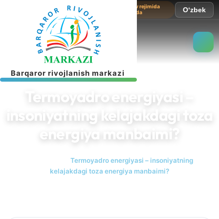
Sayt sinov rejimida
O‘zbek
ishlamoqda
B
a
r
q
a
r
o
r
r
i
v
o
j
l
a
n
i
s
h
m
a
r
k
a
z
i
Termoyadro energiyasi –
insoniyatning kelajakdagi toza
energiya manbaimi?
Bosh sahifa
Termoyadro energiyasi – insoniyatning
kelajakdagi toza energiya manbaimi?