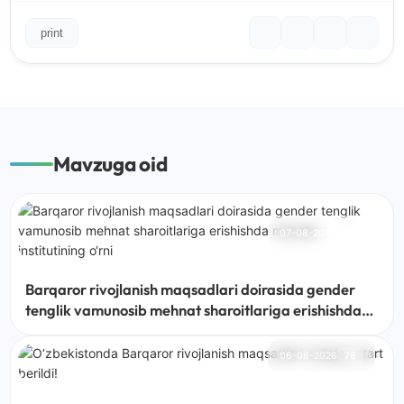
print
Mavzuga oid
07-08-2026
28
Barqaror rivojlanish maqsadlari doirasida gender
tenglik vamunosib mehnat sharoitlariga erishishda
mahalla institutining o‘rni
06-08-2026
78