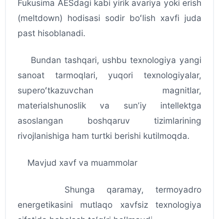
Fukusima AESdagi kabi yirik avariya yoki erish
(meltdown) hodisasi sodir boʻlish xavfi juda
past hisoblanadi.
Bundan tashqari, ushbu texnologiya yangi
sanoat tarmoqlari, yuqori texnologiyalar,
superoʻtkazuvchan magnitlar,
materialshunoslik va sunʼiy intellektga
asoslangan boshqaruv tizimlarining
rivojlanishiga ham turtki berishi kutilmoqda.
Mavjud xavf va muammolar
Shunga qaramay, termoyadro
energetikasini mutlaqo xavfsiz texnologiya