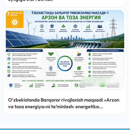
04-08-2026
10,011
Oʻzbekistonda Barqaror rivojlanish maqsadi «Arzon
va toza energiya»ni taʼminlash: energetika
sohasidagi islohotlar, amalga oshirilayotgan ishlar
va ustuvor vazifalar