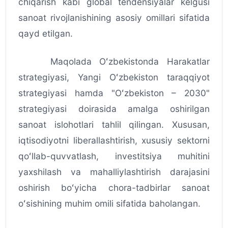
chiqarish kabi global tendensiyalar kelgusi
sanoat rivojlanishining asosiy omillari sifatida
qayd etilgan.
Maqolada Oʻzbekistonda Harakatlar
strategiyasi, Yangi Oʻzbekiston taraqqiyot
strategiyasi hamda "Oʻzbekiston – 2030"
strategiyasi doirasida amalga oshirilgan
sanoat islohotlari tahlil qilingan. Xususan,
iqtisodiyotni liberallashtirish, xususiy sektorni
qoʻllab-quvvatlash, investitsiya muhitini
yaxshilash va mahalliylashtirish darajasini
oshirish boʻyicha chora-tadbirlar sanoat
oʻsishining muhim omili sifatida baholangan.