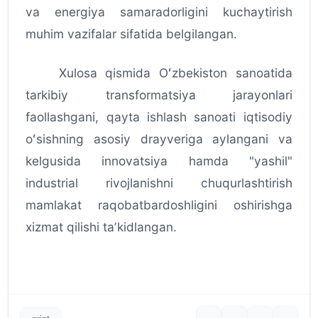
va energiya samaradorligini kuchaytirish
muhim vazifalar sifatida belgilangan.
Xulosa qismida Oʻzbekiston sanoatida
tarkibiy transformatsiya jarayonlari
faollashgani, qayta ishlash sanoati iqtisodiy
oʻsishning asosiy drayveriga aylangani va
kelgusida innovatsiya hamda "yashil"
industrial rivojlanishni chuqurlashtirish
mamlakat raqobatbardoshligini oshirishga
xizmat qilishi taʼkidlangan.