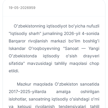
19-05-2026
959
Oʻzbekistonning iqtisodiyot boʻyicha nufuzli
"Iqtisodiy sharh" jurnalining 2026-yil 4-sonida
Barqaror rivojlanish markazi boʻlim boshligʻi
Iskandar Oʻroqboyevning "Sanoat — Yangi
Oʻzbekistonda iqtisodiy oʻsish drayveri
sifatida" mavzusidagi tahliliy maqolasi chop
etildi.
Mazkur maqolada Oʻzbekiston sanoatida
2017–2025-yillarda amalga oshirilgan
islohotlar, sanoatning iqtisodiy oʻsishdagi oʻrni
va kelgusi rivojlanish tendensiyalari tahlil