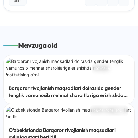
print
Mavzuga oid
07-08-2026
72
Barqaror rivojlanish maqsadlari doirasida gender
tenglik vamunosib mehnat sharoitlariga erishishda
mahalla institutining o‘rni
06-08-2026
104
O‘zbekistonda Barqaror rivojlanish maqsadlari
oyligiga start berildi!