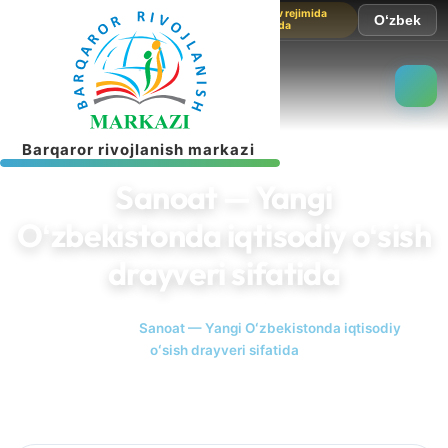
Sayt sinov rejimida
O‘zbek
ishlamoqda
B
a
r
q
a
r
o
r
r
i
v
o
j
l
a
n
i
s
h
m
a
r
k
a
z
i
Sanoat — Yangi
Oʻzbekistonda iqtisodiy oʻsish
drayveri sifatida
Bosh sahifa
Sanoat — Yangi Oʻzbekistonda iqtisodiy
oʻsish drayveri sifatida