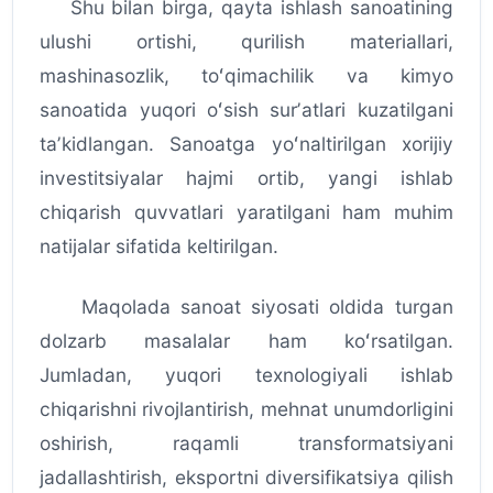
Shu bilan birga, qayta ishlash sanoatining
ulushi ortishi, qurilish materiallari,
mashinasozlik, toʻqimachilik va kimyo
sanoatida yuqori oʻsish surʼatlari kuzatilgani
taʼkidlangan. Sanoatga yoʻnaltirilgan xorijiy
investitsiyalar hajmi ortib, yangi ishlab
chiqarish quvvatlari yaratilgani ham muhim
natijalar sifatida keltirilgan.
Maqolada sanoat siyosati oldida turgan
dolzarb masalalar ham koʻrsatilgan.
Jumladan, yuqori texnologiyali ishlab
chiqarishni rivojlantirish, mehnat unumdorligini
oshirish, raqamli transformatsiyani
jadallashtirish, eksportni diversifikatsiya qilish