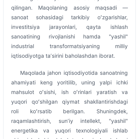
qilingan. Maqolaning asosiy maqsadi —
sanoat sohasidagi tarkibiy oʻzgarishlar,
investitsiya jarayonlari, qayta ishlash
sanoatining rivojlanishi hamda "yashil"
industrial transformatsiyaning milliy
iqtisodiyotga taʼsirini baholashdan iborat.
Maqolada jahon iqtisodiyotida sanoatning
ahamiyati keng yoritilib, uning yalpi ichki
mahsulot oʻsishi, ish oʻrinlari yaratish va
yuqori qoʻshilgan qiymat shakllantirishdagi
roli koʻrsatib berilgan. Shuningdek,
raqamlashtirish, sunʼiy intellekt, "yashil"
energetika va yuqori texnologiyali ishlab