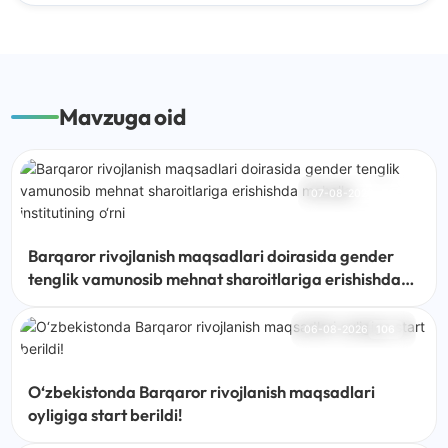
Mavzuga oid
07-08-2026
72
Barqaror rivojlanish maqsadlari doirasida gender
tenglik vamunosib mehnat sharoitlariga erishishda
mahalla institutining o‘rni
06-08-2026
106
O‘zbekistonda Barqaror rivojlanish maqsadlari
oyligiga start berildi!