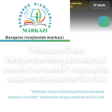
Sayt sinov rejimida
O‘zbek
ishlamoqda
B
a
r
q
a
r
o
r
r
i
v
o
j
l
a
n
i
s
h
m
a
r
k
a
z
i
"Markaziy Osiyo
hamjamiyatining konseptual
asoslari va modeli" mavzusida
xalqaro anjuman boʻlib oʻtdi
Bosh sahifa
"Markaziy Osiyo hamjamiyatining konseptual
asoslari va modeli" mavzusida xalqaro anjuman boʻlib oʻtdi