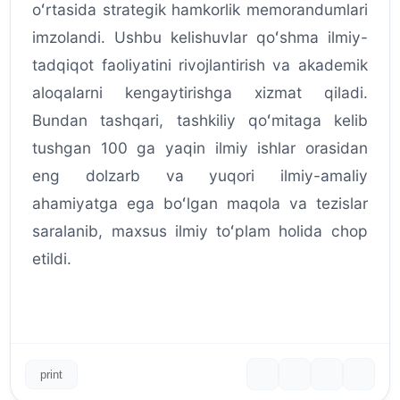
oʻrtasida strategik hamkorlik memorandumlari
imzolandi. Ushbu kelishuvlar qoʻshma ilmiy-
tadqiqot faoliyatini rivojlantirish va akademik
aloqalarni kengaytirishga xizmat qiladi.
Bundan tashqari, tashkiliy qoʻmitaga kelib
tushgan 100 ga yaqin ilmiy ishlar orasidan
eng dolzarb va yuqori ilmiy-amaliy
ahamiyatga ega boʻlgan maqola va tezislar
saralanib, maxsus ilmiy toʻplam holida chop
etildi.
print