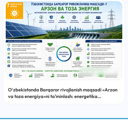
04-08-2026
10,013
Oʻzbekistonda Barqaror rivojlanish maqsadi «Arzon
va toza energiya»ni taʼminlash: energetika
sohasidagi islohotlar, amalga oshirilayotgan ishlar
va ustuvor vazifalar