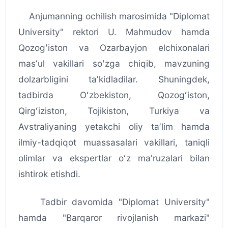
Anjumanning ochilish marosimida "Diplomat
University" rektori U. Mahmudov hamda
Qozogʻiston va Ozarbayjon elchixonalari
masʼul vakillari soʻzga chiqib, mavzuning
dolzarbligini taʼkidladilar. Shuningdek,
tadbirda Oʻzbekiston, Qozogʻiston,
Qirgʻiziston, Tojikiston, Turkiya va
Avstraliyaning yetakchi oliy taʼlim hamda
ilmiy-tadqiqot muassasalari vakillari, taniqli
olimlar va ekspertlar oʻz maʼruzalari bilan
ishtirok etishdi.
Tadbir davomida "Diplomat University"
hamda "Barqaror rivojlanish markazi"