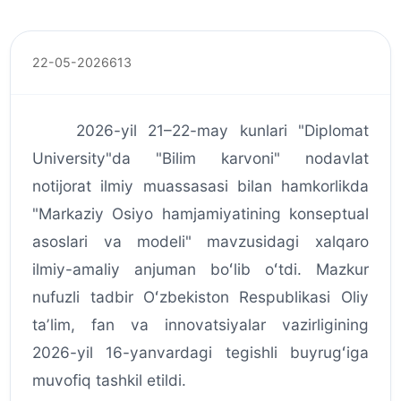
22-05-2026
613
2026-yil 21–22-may kunlari "Diplomat
University"da "Bilim karvoni" nodavlat
notijorat ilmiy muassasasi bilan hamkorlikda
"Markaziy Osiyo hamjamiyatining konseptual
asoslari va modeli" mavzusidagi xalqaro
ilmiy-amaliy anjuman boʻlib oʻtdi. Mazkur
nufuzli tadbir Oʻzbekiston Respublikasi Oliy
taʼlim, fan va innovatsiyalar vazirligining
2026-yil 16-yanvardagi tegishli buyrugʻiga
muvofiq tashkil etildi.