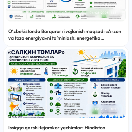
04-08-2026
143
Oʻzbekistonda Barqaror rivojlanish maqsadi «Arzon
va toza energiya»ni taʼminlash: energetika
sohasidagi islohotlar, amalga oshirilayotgan ishlar
va ustuvor vazifalar
03-08-2026
162
Issiqqa qarshi tejamkor yechimlar: Hindiston