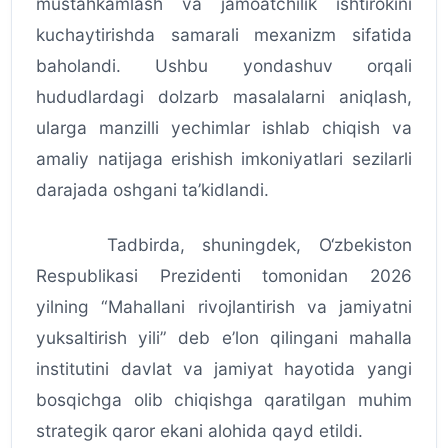
mustahkamlash va jamoatchilik ishtirokini
kuchaytirishda samarali mexanizm sifatida
baholandi. Ushbu yondashuv orqali
hududlardagi dolzarb masalalarni aniqlash,
ularga manzilli yechimlar ishlab chiqish va
amaliy natijaga erishish imkoniyatlari sezilarli
darajada oshgani ta’kidlandi.
Tadbirda, shuningdek, O‘zbekiston
Respublikasi Prezidenti tomonidan 2026
yilning “Mahallani rivojlantirish va jamiyatni
yuksaltirish yili” deb e’lon qilingani mahalla
institutini davlat va jamiyat hayotida yangi
bosqichga olib chiqishga qaratilgan muhim
strategik qaror ekani alohida qayd etildi.