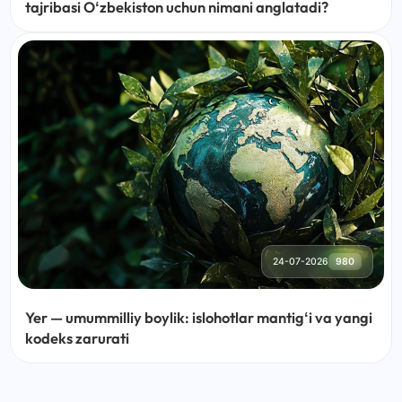
tajribasi Oʻzbekiston uchun nimani anglatadi?
24-07-2026
980
Yer — umummilliy boylik: islohotlar mantigʻi va yangi
kodeks zarurati