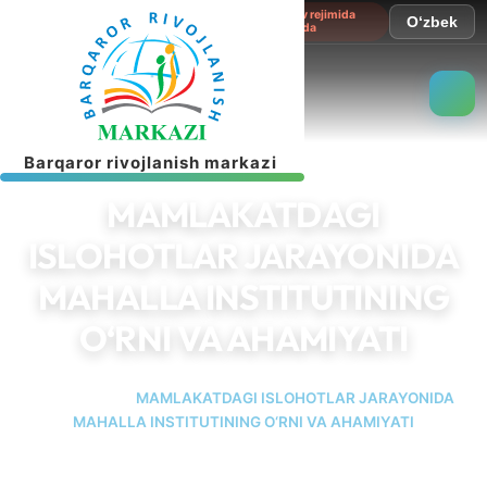
Sayt sinov rejimida
O‘zbek
ishlamoqda
B
a
r
q
a
r
o
r
r
i
v
o
j
l
a
n
i
s
h
m
a
r
k
a
z
i
MAMLAKATDAGI
ISLOHOTLAR JARAYONIDA
MAHALLA INSTITUTINING
O‘RNI VA AHAMIYATI
Bosh sahifa
MAMLAKATDAGI ISLOHOTLAR JARAYONIDA
MAHALLA INSTITUTINING O‘RNI VA AHAMIYATI