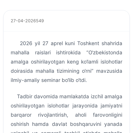
27-04-2026
549
2026 yil 27 aprel kuni Toshkent shahrida
mahalla raislari ishtirokida “O‘zbekistonda
amalga oshirilayotgan keng ko‘lamli islohotlar
doirasida mahalla tizimining o‘rni” mavzusida
ilmiy-amaliy seminar bo‘lib o‘tdi.
Tadbir davomida mamlakatda izchil amalga
oshirilayotgan islohotlar jarayonida jamiyatni
barqaror rivojlantirish, aholi farovonligini
oshirish hamda davlat boshqaruvini yanada