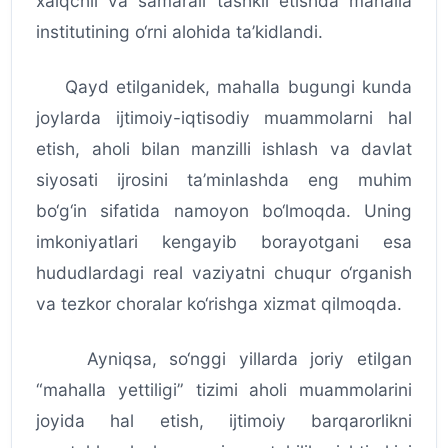
xalqchil va samarali tashkil etishda mahalla
institutining o‘rni alohida ta’kidlandi.
Qayd etilganidek, mahalla bugungi kunda
joylarda ijtimoiy-iqtisodiy muammolarni hal
etish, aholi bilan manzilli ishlash va davlat
siyosati ijrosini ta’minlashda eng muhim
bo‘g‘in sifatida namoyon bo‘lmoqda. Uning
imkoniyatlari kengayib borayotgani esa
hududlardagi real vaziyatni chuqur o‘rganish
va tezkor choralar ko‘rishga xizmat qilmoqda.
Ayniqsa, so‘nggi yillarda joriy etilgan
“mahalla yettiligi” tizimi aholi muammolarini
joyida hal etish, ijtimoiy barqarorlikni