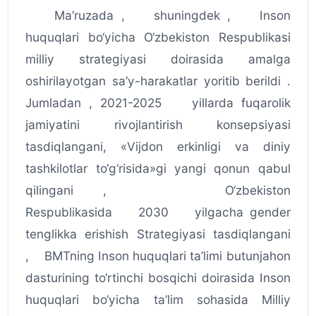
Ma’ruzada , shuningdek , Inson
huquqlari bo‘yicha O‘zbekiston Respublikasi
milliy strategiyasi doirasida amalga
oshirilayotgan sa’y-harakatlar yoritib berildi .
Jumladan , 2021-2025 yillarda fuqarolik
jamiyatini rivojlantirish konsepsiyasi
tasdiqlangani, «Vijdon erkinligi va diniy
tashkilotlar to‘g‘risida»gi yangi qonun qabul
qilingani , O‘zbekiston
Respublikasida 2030 yilgacha gender
tenglikka erishish Strategiyasi tasdiqlangani
, BMTning Inson huquqlari ta’limi butunjahon
dasturining to‘rtinchi bosqichi doirasida Inson
huquqlari bo‘yicha ta’lim sohasida Milliy