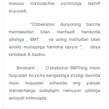
maxsus ma’ruzachisi yurtimizga tashrif
buyuradi.
"O‘zbekiston dunyoning barcha
mamlakatlari bilan manfaatli hamkorlik
qilishga , BMT va uning institutlari bilan
amaliy muloqotga hamisha tayyor ", deya
ta’kidladi A.Saidov.
Binobarin , O‘zbekiston BMTning Inson
huquqlari bo‘yicha kengashiga a’zoligi davrida
inson huquqlari sohasida eng yuksak
standartlarga sodiqligini namoyon qilishga
astoydil intilmoqda.