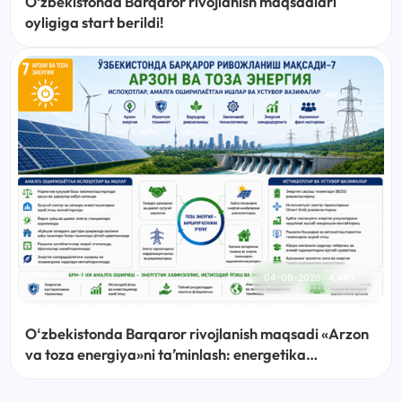
O‘zbekistonda Barqaror rivojlanish maqsadlari
oyligiga start berildi!
04-08-2026
4,461
Oʻzbekistonda Barqaror rivojlanish maqsadi «Arzon
va toza energiya»ni taʼminlash: energetika
sohasidagi islohotlar, amalga oshirilayotgan ishlar
va ustuvor vazifalar