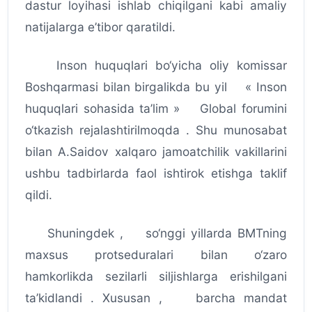
dastur loyihasi ishlab chiqilgani kabi amaliy
natijalarga e’tibor qaratildi.
Inson huquqlari bo‘yicha oliy komissar
Boshqarmasi bilan birgalikda bu yil « Inson
huquqlari sohasida ta’lim » Global forumini
o‘tkazish rejalashtirilmoqda . Shu munosabat
bilan A.Saidov xalqaro jamoatchilik vakillarini
ushbu tadbirlarda faol ishtirok etishga taklif
qildi.
Shuningdek , so‘nggi yillarda BMTning
maxsus protseduralari bilan o‘zaro
hamkorlikda sezilarli siljishlarga erishilgani
ta’kidlandi . Xususan , barcha mandat