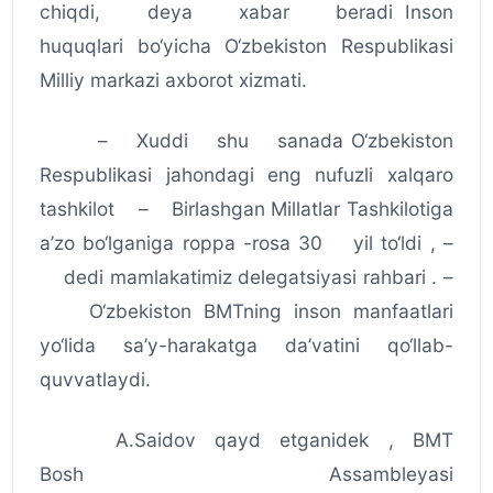
chiqdi, deya xabar beradi Inson
huquqlari bo‘yicha O‘zbekiston Respublikasi
Milliy markazi axborot xizmati.
– Xuddi shu sanada O‘zbekiston
Respublikasi jahondagi eng nufuzli xalqaro
tashkilot – Birlashgan Millatlar Tashkilotiga
a’zo bo‘lganiga roppa -rosa 30 yil to‘ldi , –
dedi mamlakatimiz delegatsiyasi rahbari . –
O‘zbekiston BMTning inson manfaatlari
yo‘lida sa’y-harakatga da’vatini qo‘llab-
quvvatlaydi.
A.Saidov qayd etganidek , BMT
Bosh Assambleyasi