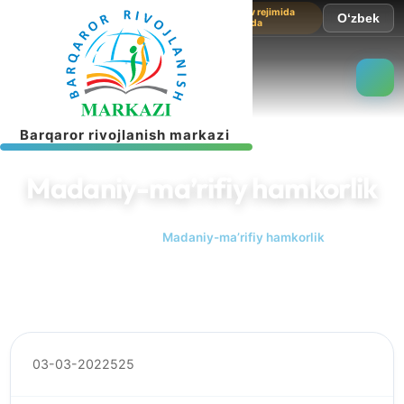
Sayt sinov rejimida
O‘zbek
ishlamoqda
B
a
r
q
a
r
o
r
r
i
v
o
j
l
a
n
i
s
h
m
a
r
k
a
z
i
Madaniy-ma’rifiy hamkorlik
Bosh sahifa
Madaniy-ma’rifiy hamkorlik
03-03-2022
525