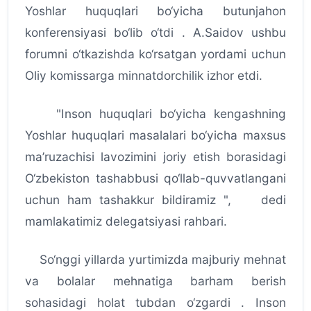
Yoshlar huquqlari bo‘yicha butunjahon
konferensiyasi bo‘lib o‘tdi . A.Saidov ushbu
forumni o‘tkazishda ko‘rsatgan yordami uchun
Oliy komissarga minnatdorchilik izhor etdi.
"Inson huquqlari bo‘yicha kengashning
Yoshlar huquqlari masalalari bo‘yicha maxsus
ma’ruzachisi lavozimini joriy etish borasidagi
O‘zbekiston tashabbusi qo‘llab-quvvatlangani
uchun ham tashakkur bildiramiz ", dedi
mamlakatimiz delegatsiyasi rahbari.
So‘nggi yillarda yurtimizda majburiy mehnat
va bolalar mehnatiga barham berish
sohasidagi holat tubdan o‘zgardi . Inson