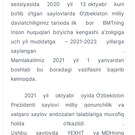
sessiyasida 2020 yil 13 oktyabr kuni
bo‘lib o‘tgan saylovlarda O‘zbekiston milliy
davlatchiligimiz tarixida ilk bor BMTning
Inson huquqlari bo‘yicha kengashi a’zoligiga
uch yil muddatga – 2021-2023 yillarga
saylangan .
Mamlakatimiz 2021 yil 1 yanvardan
boshlab bu boradagi vazifasini bajarib
kelmoqda.
2021 yil oktyabr oyida O‘zbekiston
Prezidenti saylovi milliy qonunchilik va
xalqaro saylov andozalari talablariga muvofiq
holda o‘tkazildi .
Ushbu saylovda YEXHT va MDHning