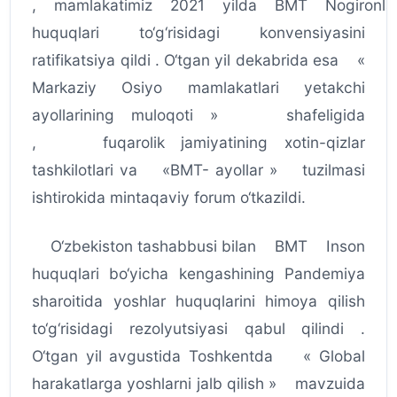
, mamlakatimiz 2021 yilda BMT Nogironla
huquqlari to‘g‘risidagi konvensiyasini
ratifikatsiya qildi . O‘tgan yil dekabrida esa «
Markaziy Osiyo mamlakatlari yetakchi
ayollarining muloqoti » shafeligida
, fuqarolik jamiyatining xotin-qizlar
tashkilotlari va «BMT- ayollar » tuzilmasi
ishtirokida mintaqaviy forum o‘tkazildi.
O‘zbekiston tashabbusi bilan BMT Inson
huquqlari bo‘yicha kengashining Pandemiya
sharoitida yoshlar huquqlarini himoya qilish
to‘g‘risidagi rezolyutsiyasi qabul qilindi .
O‘tgan yil avgustida Toshkentda « Global
harakatlarga yoshlarni jalb qilish » mavzuida