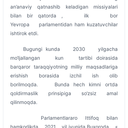
an’anaviy qatnashib keladigan missiyalari
bilan bir qatorda , ilk bor
Yevropa parlamentidan ham kuzatuvchilar
ishtirok etdi.
Bugungi kunda 2030 yilgacha
mo‘ljallangan kun tartibi doirasida
barqaror taraqqiyotning milliy maqsadlariga
erishish borasida izchil ish olib
borilmoqda. Bunda hech kimni ortda
qoldirmaslik prinsipiga so‘zsiz amal
qilinmoqda.
Parlamentlararo Ittifoq bilan
hamkorlikda 2021 yil iyunida Buxoroda «