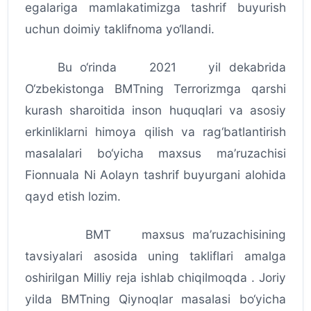
egalariga mamlakatimizga tashrif buyurish
uchun doimiy taklifnoma yo‘llandi.
Bu o‘rinda 2021 yil dekabrida
O‘zbekistonga BMTning Terrorizmga qarshi
kurash sharoitida inson huquqlari va asosiy
erkinliklarni himoya qilish va rag‘batlantirish
masalalari bo‘yicha maxsus ma’ruzachisi
Fionnuala Ni Aolayn tashrif buyurgani alohida
qayd etish lozim.
BMT maxsus ma’ruzachisining
tavsiyalari asosida uning takliflari amalga
oshirilgan Milliy reja ishlab chiqilmoqda . Joriy
yilda BMTning Qiynoqlar masalasi bo‘yicha