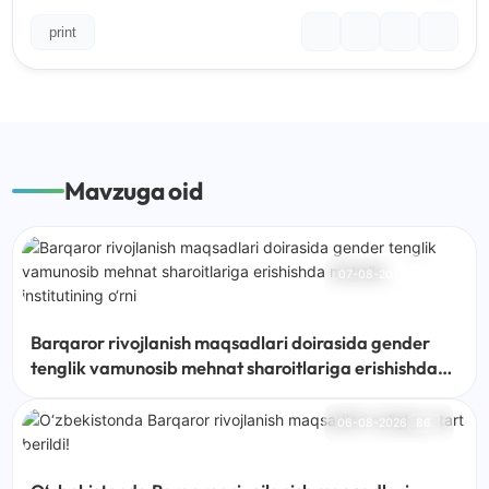
print
Mavzuga oid
07-08-2026
66
Barqaror rivojlanish maqsadlari doirasida gender
tenglik vamunosib mehnat sharoitlariga erishishda
mahalla institutining o‘rni
06-08-2026
86