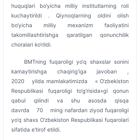
huquqlari bo‘yicha milliy institutlarning roli
kuchaytirildi . Qiynoqlarning oldini olish
bo‘yicha milliy mexanizm faoliyatini
takomillashtirishga qaratilgan qonunchilik
choralari ko‘rildi.
BMTning fuqaroligi yo‘q shaxslar sonini
kamaytirishga chaqirig‘iga javoban ,
2020 yilda mamlakatimizda « O‘zbekiston
Respublikasi fuqaroligi to‘g‘risida»gi qonun
qabul qilindi va shu asosda qisqa
davrda 70 ming nafardan ziyod fuqaroligi
yo‘q shaxs O‘zbekiston Respublikasi fuqarolari
sifatida e’tirof etildi.