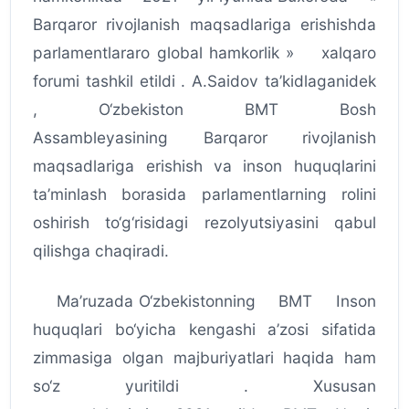
Barqaror rivojlanish maqsadlariga erishishda
parlamentlararo global hamkorlik » xalqaro
forumi tashkil etildi . A.Saidov ta’kidlaganidek
, O‘zbekiston BMT Bosh
Assambleyasining Barqaror rivojlanish
maqsadlariga erishish va inson huquqlarini
ta’minlash borasida parlamentlarning rolini
oshirish to‘g‘risidagi rezolyutsiyasini qabul
qilishga chaqiradi.
Ma’ruzada O‘zbekistonning BMT Inson
huquqlari bo‘yicha kengashi a’zosi sifatida
zimmasiga olgan majburiyatlari haqida ham
so‘z yuritildi . Xususan