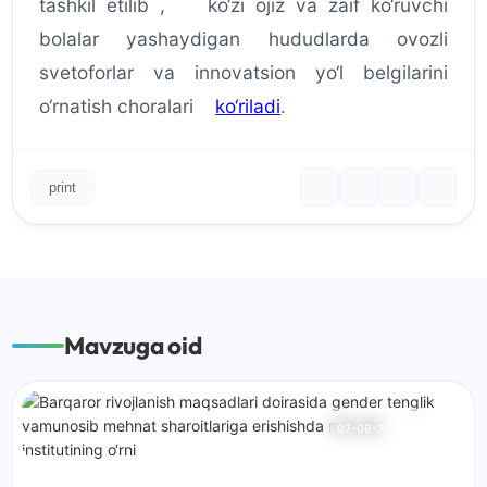
tashkil etilib , ko‘zi ojiz va zaif ko‘ruvchi
bolalar yashaydigan hududlarda ovozli
svetoforlar va innovatsion yo‘l belgilarini
o‘rnatish choralari
ko‘riladi
.
print
Mavzuga oid
07-08-2026
66