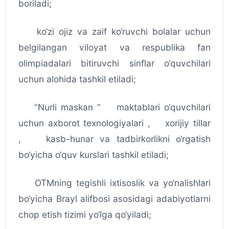
boriladi;
ko‘zi ojiz va zaif ko‘ruvchi bolalar uchun
belgilangan viloyat va respublika fan
olimpiadalari bitiruvchi sinflar o‘quvchilari
uchun alohida tashkil etiladi;
“Nurli maskan ” maktablari o‘quvchilari
uchun axborot texnologiyalari , xorijiy tillar
, kasb-hunar va tadbirkorlikni o‘rgatish
bo‘yicha o‘quv kurslari tashkil etiladi;
OTMning tegishli ixtisoslik va yo‘nalishlari
bo‘yicha Brayl alifbosi asosidagi adabiyotlarni
chop etish tizimi yo‘lga qo‘yiladi;