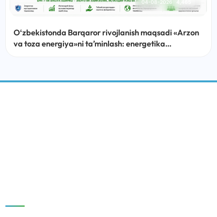
04-08-2026
4,465
Oʻzbekistonda Barqaror rivojlanish maqsadi «Arzon
va toza energiya»ni taʼminlash: energetika
sohasidagi islohotlar, amalga oshirilayotgan ishlar
va ustuvor vazifalar
BARQAROR RIVOJLANISH MARKAZI
IJTIMOIY MEDIA:
Tezkor havolalar