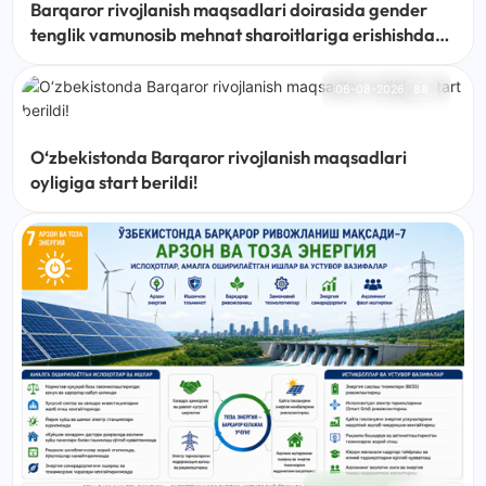
Barqaror rivojlanish maqsadlari doirasida gender
tenglik vamunosib mehnat sharoitlariga erishishda
mahalla institutining o‘rni
06-08-2026
88
O‘zbekistonda Barqaror rivojlanish maqsadlari
oyligiga start berildi!