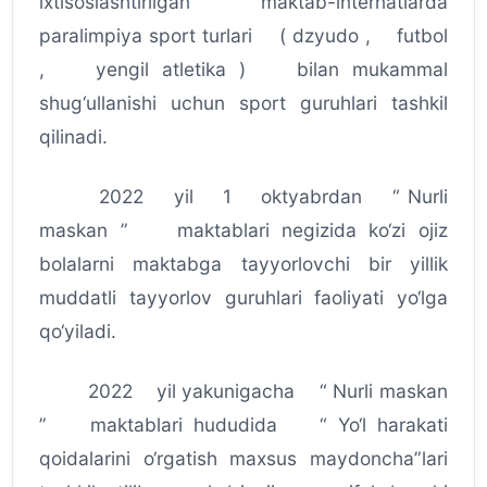
ixtisoslashtirilgan maktab-internatlarda
paralimpiya sport turlari ( dzyudo , futbol
, yengil atletika ) bilan mukammal
shug‘ullanishi uchun sport guruhlari tashkil
qilinadi.
2022 yil 1 oktyabrdan “ Nurli
maskan ” maktablari negizida ko‘zi ojiz
bolalarni maktabga tayyorlovchi bir yillik
muddatli tayyorlov guruhlari faoliyati yo‘lga
qo‘yiladi.
2022 yil yakunigacha “ Nurli maskan
” maktablari hududida “ Yo‘l harakati
qoidalarini o‘rgatish maxsus maydoncha”lari