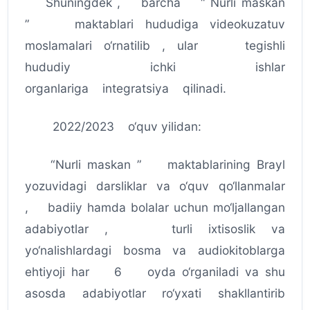
Shuningdek , barcha “ Nurli maskan
” maktablari hududiga videokuzatuv
moslamalari o‘rnatilib , ular tegishli
hududiy ichki ishlar
organlariga integratsiya qilinadi.
2022/2023 o‘quv yilidan:
“Nurli maskan ” maktablarining Brayl
yozuvidagi darsliklar va o‘quv qo‘llanmalar
, badiiy hamda bolalar uchun mo‘ljallangan
adabiyotlar , turli ixtisoslik va
yo‘nalishlardagi bosma va audiokitoblarga
ehtiyoji har 6 oyda o‘rganiladi va shu
asosda adabiyotlar ro‘yxati shakllantirib