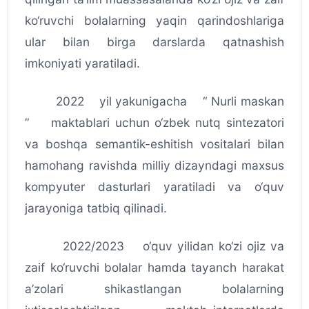
ko‘ruvchi bolalarning yaqin qarindoshlariga
ular bilan birga darslarda qatnashish
imkoniyati yaratiladi.
2022 yil yakunigacha “ Nurli maskan
” maktablari uchun o‘zbek nutq sintezatori
va boshqa semantik-eshitish vositalari bilan
hamohang ravishda milliy dizayndagi maxsus
kompyuter dasturlari yaratiladi va o‘quv
jarayoniga tatbiq qilinadi.
2022/2023 o‘quv yilidan ko‘zi ojiz va
zaif ko‘ruvchi bolalar hamda tayanch harakat
a’zolari shikastlangan bolalarning