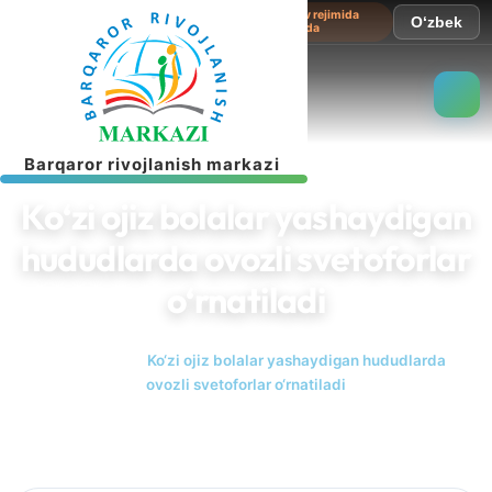
Sayt sinov rejimida
O‘zbek
ishlamoqda
B
a
r
q
a
r
o
r
r
i
v
o
j
l
a
n
i
s
h
m
a
r
k
a
z
i
Ko‘zi ojiz bolalar yashaydigan
hududlarda ovozli svetoforlar
o‘rnatiladi
Bosh sahifa
Ko‘zi ojiz bolalar yashaydigan hududlarda
ovozli svetoforlar o‘rnatiladi