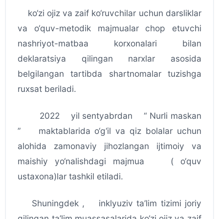
ko‘zi ojiz va zaif ko‘ruvchilar uchun darsliklar
va o‘quv-metodik majmualar chop etuvchi
nashriyot-matbaa korxonalari bilan
deklaratsiya qilingan narxlar asosida
belgilangan tartibda shartnomalar tuzishga
ruxsat beriladi.
2022 yil sentyabrdan “ Nurli maskan
” maktablarida o‘g‘il va qiz bolalar uchun
alohida zamonaviy jihozlangan ijtimoiy va
maishiy yo‘nalishdagi majmua ( o‘quv
ustaxona)lar tashkil etiladi.
Shuningdek , inklyuziv ta’lim tizimi joriy
qilingan ta’lim muassasalarida ko‘zi ojiz va zaif