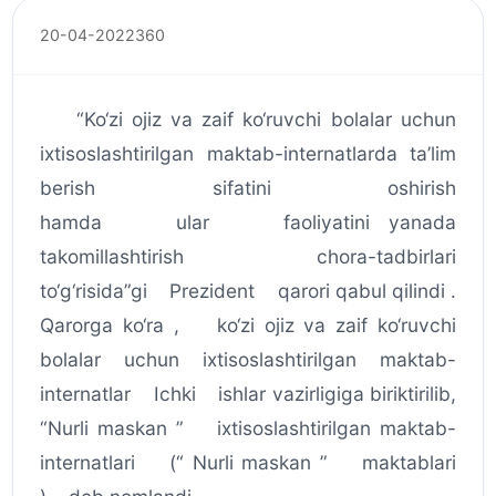
20-04-2022
360
“Ko‘zi ojiz va zaif ko‘ruvchi bolalar uchun
ixtisoslashtirilgan maktab-internatlarda ta’lim
berish sifatini oshirish
hamda ular faoliyatini yanada
takomillashtirish chora-tadbirlari
to‘g‘risida”gi Prezident qarori qabul qilindi .
Qarorga ko‘ra , ko‘zi ojiz va zaif ko‘ruvchi
bolalar uchun ixtisoslashtirilgan maktab-
internatlar Ichki ishlar vazirligiga biriktirilib,
“Nurli maskan ” ixtisoslashtirilgan maktab-
internatlari (“ Nurli maskan ” maktablari