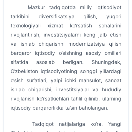
Mazkur tadqiqotda milliy iqtisodiyot
tarkibini diversifikatsiya qilish, yuqori
texnologiyali xizmat ko‘rsatish sohalarini
rivojlantirish, investitsiyalarni keng jalb etish
va ishlab chiqarishni modernizatsiya qilish
barqaror iqtisodiy o‘sishning asosiy omillari
sifatida asoslab berilgan. Shuningdek,
O‘zbekiston iqtisodiyotining so‘nggi yillardagi
o‘sish sur’atlari, yalpi ichki mahsulot, sanoat
ishlab chiqarishi, investitsiyalar va hududiy
rivojlanish ko‘rsatkichlari tahlil qilinib, ularning
iqtisodiy barqarorlikka ta’siri baholangan.
Tadqiqot natijalariga ko‘ra, Yangi