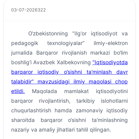
03-07-2026
322
O‘zbekistonning “Ilg‘or iqtisodiyot va
pedagogik texnologiyalar” ilmiy-elektron
jurnalida Barqaror rivojlanish markazi bo‘lim
boshlig‘i Avazbek Xalbekovning
“Iqtisodiyotda
barqaror iqtisodiy o‘sishni ta’minlash davr
talabidir” mavzusidagi ilmiy maqolasi chop
etildi.
Maqolada mamlakat iqtisodiyotini
barqaror rivojlantirish, tarkibiy islohotlarni
chuqurlashtirish hamda zamonaviy iqtisodiy
sharoitda barqaror o‘sishni ta’minlashning
nazariy va amaliy jihatlari tahlil qilingan.