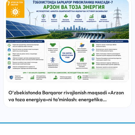
04-08-2026
187
Oʻzbekistonda Barqaror rivojlanish maqsadi «Arzon
va toza energiya»ni taʼminlash: energetika
sohasidagi islohotlar, amalga oshirilayotgan ishlar
va ustuvor vazifalar