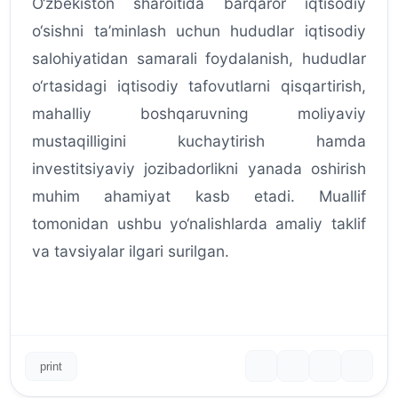
O‘zbekiston sharoitida barqaror iqtisodiy
o‘sishni ta’minlash uchun hududlar iqtisodiy
salohiyatidan samarali foydalanish, hududlar
o‘rtasidagi iqtisodiy tafovutlarni qisqartirish,
mahalliy boshqaruvning moliyaviy
mustaqilligini kuchaytirish hamda
investitsiyaviy jozibadorlikni yanada oshirish
muhim ahamiyat kasb etadi. Muallif
tomonidan ushbu yo‘nalishlarda amaliy taklif
va tavsiyalar ilgari surilgan.
print