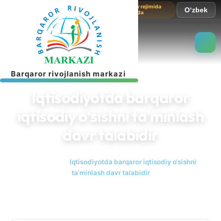
Sayt sinov rejimida
O‘zbek
ishlamoqda
B
a
r
q
a
r
o
r
r
i
v
o
j
l
a
n
i
s
h
m
a
r
k
a
z
i
Iqtisodiyotda barqaror
iqtisodiy o‘sishni ta’minlash
davr talabidir
Bosh sahifa
Iqtisodiyotda barqaror iqtisodiy o‘sishni
ta’minlash davr talabidir