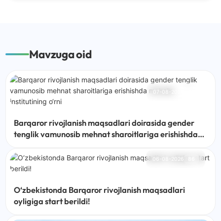
Mavzuga oid
07-08-2026
46
Barqaror rivojlanish maqsadlari doirasida gender
tenglik vamunosib mehnat sharoitlariga erishishda
mahalla institutining o‘rni
06-08-2026
86
O‘zbekistonda Barqaror rivojlanish maqsadlari
oyligiga start berildi!