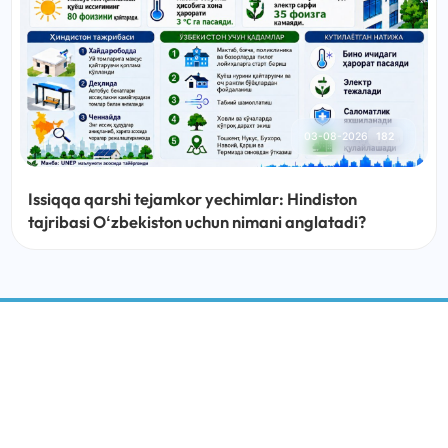
03-08-2026
182
Issiqqa qarshi tejamkor yechimlar: Hindiston
tajribasi Oʻzbekiston uchun nimani anglatadi?
BARQAROR RIVOJLANISH MARKAZI
IJTIMOIY MEDIA: