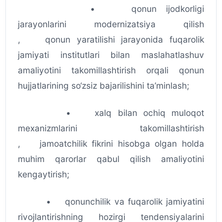
• qonun ijodkorligi
jarayonlarini modernizatsiya qilish
, qonun yaratilishi jarayonida fuqarolik
jamiyati institutlari bilan maslahatlashuv
amaliyotini takomillashtirish orqali qonun
hujjatlarining so‘zsiz bajarilishini ta’minlash;
• xalq bilan ochiq muloqot
mexanizmlarini takomillashtirish
, jamoatchilik fikrini hisobga olgan holda
muhim qarorlar qabul qilish amaliyotini
kengaytirish;
• qonunchilik va fuqarolik jamiyatini
rivojlantirishning hozirgi tendensiyalarini