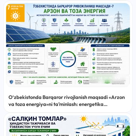
04-08-2026
173
Oʻzbekistonda Barqaror rivojlanish maqsadi «Arzon
va toza energiya»ni taʼminlash: energetika
sohasidagi islohotlar, amalga oshirilayotgan ishlar
va ustuvor vazifalar