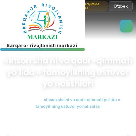
Sayt sinov rejimida
O‘zbek
ishlamoqda
B
a
r
q
a
r
o
r
r
i
v
o
j
l
a
n
i
s
h
m
a
r
k
a
z
i
«Inson sha’ni va qadr-qimmati
yo‘lida » tamoyilining ustuvor
yo‘nalishlari
Bosh sahifa
«Inson sha’ni va qadr-qimmati yo‘lida »
tamoyilining ustuvor yo‘nalishlari