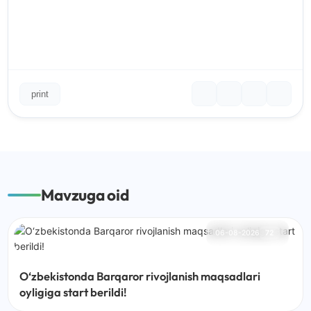
print
Mavzuga oid
06-08-2026
72
O‘zbekistonda Barqaror rivojlanish maqsadlari
oyligiga start berildi!