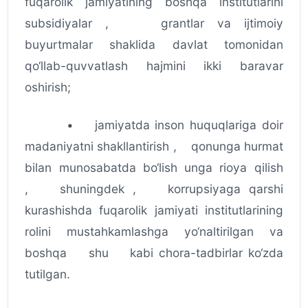
fuqarolik jamiyatining boshqa institutlarini
subsidiyalar , grantlar va ijtimoiy
buyurtmalar shaklida davlat tomonidan
qo‘llab-quvvatlash hajmini ikki baravar
oshirish;
• jamiyatda inson huquqlariga doir
madaniyatni shakllantirish , qonunga hurmat
bilan munosabatda bo‘lish unga rioya qilish
, shuningdek , korrupsiyaga qarshi
kurashishda fuqarolik jamiyati institutlarining
rolini mustahkamlashga yo‘naltirilgan va
boshqa shu kabi chora-tadbirlar ko‘zda
tutilgan.