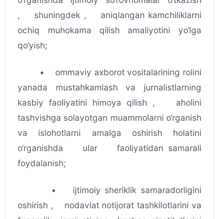
, shuningdek , aniqlangan kamchiliklarni
ochiq muhokama qilish amaliyotini yo‘lga
qo‘yish;
• ommaviy axborot vositalarining rolini
yanada mustahkamlash va jurnalistlarning
kasbiy faoliyatini himoya qilish , aholini
tashvishga solayotgan muammolarni o‘rganish
va islohotlarni amalga oshirish holatini
o‘rganishda ular faoliyatidan samarali
foydalanish;
• ijtimoiy sheriklik samaradorligini
oshirish , nodavlat notijorat tashkilotlarini va