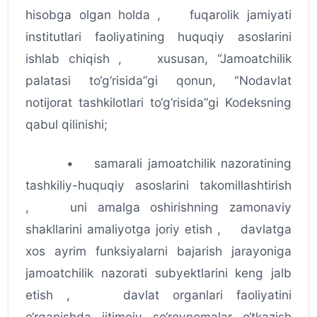
hisobga olgan holda , fuqarolik jamiyati
institutlari faoliyatining huquqiy asoslarini
ishlab chiqish , xususan, “Jamoatchilik
palatasi to‘g‘risida”gi qonun, “Nodavlat
notijorat tashkilotlari to‘g‘risida”gi Kodeksning
qabul qilinishi;
• samarali jamoatchilik nazoratining
tashkiliy-huquqiy asoslarini takomillashtirish
, uni amalga oshirishning zamonaviy
shakllarini amaliyotga joriy etish , davlatga
xos ayrim funksiyalarni bajarish jarayoniga
jamoatchilik nazorati subyektlarini keng jalb
etish , davlat organlari faoliyatini
o‘rganishda ijtimoiy so‘rovnomalar o‘tkazish