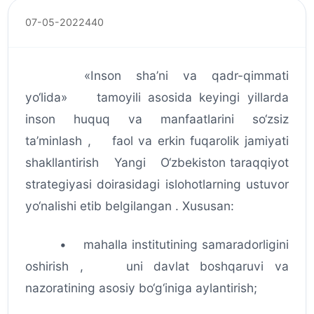
07-05-2022
440
«Inson sha’ni va qadr-qimmati
yo‘lida» tamoyili asosida keyingi yillarda
inson huquq va manfaatlarini so‘zsiz
ta’minlash , faol va erkin fuqarolik jamiyati
shakllantirish Yangi O‘zbekiston taraqqiyot
strategiyasi doirasidagi islohotlarning ustuvor
yo‘nalishi etib belgilangan . Xususan:
• mahalla institutining samaradorligini
oshirish , uni davlat boshqaruvi va
nazoratining asosiy bo‘g‘iniga aylantirish;