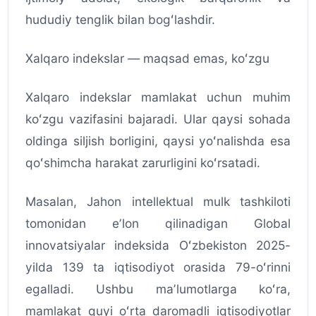
hududiy tenglik bilan bogʻlashdir.
Xalqaro indekslar — maqsad emas, koʻzgu
Xalqaro indekslar mamlakat uchun muhim
koʻzgu vazifasini bajaradi. Ular qaysi sohada
oldinga siljish borligini, qaysi yoʻnalishda esa
qoʻshimcha harakat zarurligini koʻrsatadi.
Masalan, Jahon intellektual mulk tashkiloti
tomonidan eʼlon qilinadigan Global
innovatsiyalar indeksida Oʻzbekiston 2025-
yilda 139 ta iqtisodiyot orasida 79-oʻrinni
egalladi. Ushbu maʼlumotlarga koʻra,
mamlakat quyi oʻrta daromadli iqtisodiyotlar