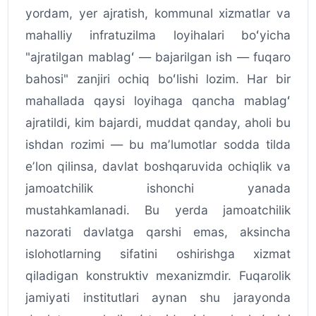
yordam, yer ajratish, kommunal xizmatlar va
mahalliy infratuzilma loyihalari boʻyicha
"ajratilgan mablagʻ — bajarilgan ish — fuqaro
bahosi" zanjiri ochiq boʻlishi lozim. Har bir
mahallada qaysi loyihaga qancha mablagʻ
ajratildi, kim bajardi, muddat qanday, aholi bu
ishdan rozimi — bu maʼlumotlar sodda tilda
eʼlon qilinsa, davlat boshqaruvida ochiqlik va
jamoatchilik ishonchi yanada
mustahkamlanadi. Bu yerda jamoatchilik
nazorati davlatga qarshi emas, aksincha
islohotlarning sifatini oshirishga xizmat
qiladigan konstruktiv mexanizmdir. Fuqarolik
jamiyati institutlari aynan shu jarayonda