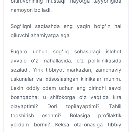
bitiruvchining mustaqil hayotga tayyorligida
namoyon boʻladi.
Sogʻliqni saqlashda eng yaqin boʻgʻin hal
qiluvchi ahamiyatga ega
Fuqaro uchun sogʻliq sohasidagi islohot
avvalo oʻz mahallasida, oʻz poliklinikasida
seziladi. Yirik tibbiyot markazlari, zamonaviy
uskunalar va ixtisoslashgan klinikalar muhim.
Lekin oddiy odam uchun eng birinchi savol
boshqacha: u shifokorga oʻz vaqtida kira
olayaptimi? Dori topilayaptimi? Tahlil
topshirish osonmi? Bolasiga profilaktik
yordam bormi? Keksa ota-onasiga tibbiy