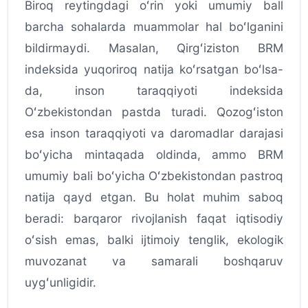
Biroq reytingdagi oʻrin yoki umumiy ball
barcha sohalarda muammolar hal boʻlganini
bildirmaydi. Masalan, Qirgʻiziston BRM
indeksida yuqoriroq natija koʻrsatgan boʻlsa-
da, inson taraqqiyoti indeksida
Oʻzbekistondan pastda turadi. Qozogʻiston
esa inson taraqqiyoti va daromadlar darajasi
boʻyicha mintaqada oldinda, ammo BRM
umumiy bali boʻyicha Oʻzbekistondan pastroq
natija qayd etgan. Bu holat muhim saboq
beradi: barqaror rivojlanish faqat iqtisodiy
oʻsish emas, balki ijtimoiy tenglik, ekologik
muvozanat va samarali boshqaruv
uygʻunligidir.