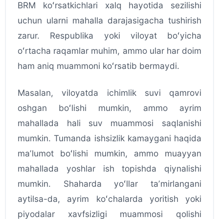
BRM koʻrsatkichlari xalq hayotida sezilishi
uchun ularni mahalla darajasigacha tushirish
zarur. Respublika yoki viloyat boʻyicha
oʻrtacha raqamlar muhim, ammo ular har doim
ham aniq muammoni koʻrsatib bermaydi.
Masalan, viloyatda ichimlik suvi qamrovi
oshgan boʻlishi mumkin, ammo ayrim
mahallada hali suv muammosi saqlanishi
mumkin. Tumanda ishsizlik kamaygani haqida
maʼlumot boʻlishi mumkin, ammo muayyan
mahallada yoshlar ish topishda qiynalishi
mumkin. Shaharda yoʻllar taʼmirlangani
aytilsa-da, ayrim koʻchalarda yoritish yoki
piyodalar xavfsizligi muammosi qolishi