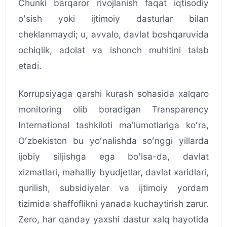
Chunki barqaror rivojlanish faqat iqtisodiy
oʻsish yoki ijtimoiy dasturlar bilan
cheklanmaydi; u, avvalo, davlat boshqaruvida
ochiqlik, adolat va ishonch muhitini talab
etadi.
Korrupsiyaga qarshi kurash sohasida xalqaro
monitoring olib boradigan Transparency
International tashkiloti maʼlumotlariga koʻra,
Oʻzbekiston bu yoʻnalishda soʻnggi yillarda
ijobiy siljishga ega boʻlsa-da, davlat
xizmatlari, mahalliy byudjetlar, davlat xaridlari,
qurilish, subsidiyalar va ijtimoiy yordam
tizimida shaffoflikni yanada kuchaytirish zarur.
Zero, har qanday yaxshi dastur xalq hayotida