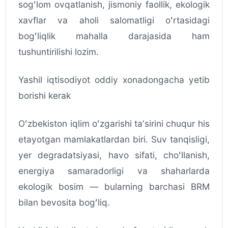
sogʻlom ovqatlanish, jismoniy faollik, ekologik
xavflar va aholi salomatligi oʻrtasidagi
bogʻliqlik mahalla darajasida ham
tushuntirilishi lozim.
Yashil iqtisodiyot oddiy xonadongacha yetib
borishi kerak
Oʻzbekiston iqlim oʻzgarishi taʼsirini chuqur his
etayotgan mamlakatlardan biri. Suv tanqisligi,
yer degradatsiyasi, havo sifati, choʻllanish,
energiya samaradorligi va shaharlarda
ekologik bosim — bularning barchasi BRM
bilan bevosita bogʻliq.