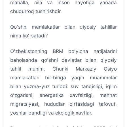
mahalla, oila va inson hayotiga yanada
chuqurroq tushirishdir.
Qoʻshni mamlakatlar bilan qiyosiy tahlillar
nima koʻrsatadi?
Oʻzbekistonning BRM boʻyicha natijalarini
baholashda qoʻshni davlatlar bilan qiyosiy
tahlil muhim. Chunki Markaziy Osiyo
mamlakatlari bir-biriga yaqin muammolar
bilan yuzma-yuz turibdi: suv tanqisligi, iqlim
oʻzgarishi, energetika xavfsizligi, mehnat
migratsiyasi, hududlar oʻrtasidagi tafovut,
yoshlar bandligi va ekologik xavflar.