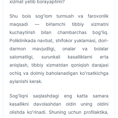
xizmat yetib borayaptimi?
Shu bois sogʻlom turmush va farovonlik
maqsadi — birlamchi tibbiy xizmatni
kuchaytirish bilan chambarchas bogʻliq.
Poliklinikada navbat, shifokor yuklamasi, dori-
darmon mavjudligi, onalar va bolalar
salomatligi, surunkali kasalliklarni erta
aniqlash, tibbiy xizmatdan qoniqish darajasi
ochiq va doimiy baholanadigan koʻrsatkichga
aylanishi kerak.
Sogʻliqni saqlashdagi eng katta samara
kasallikni davolashdan oldin uning oldini
olishda koʻrinadi. Shuning uchun profilaktika,