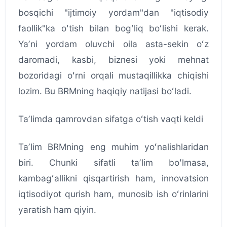
bosqichi "ijtimoiy yordam"dan "iqtisodiy
faollik"ka oʻtish bilan bogʻliq boʻlishi kerak.
Yaʼni yordam oluvchi oila asta-sekin oʻz
daromadi, kasbi, biznesi yoki mehnat
bozoridagi oʻrni orqali mustaqillikka chiqishi
lozim. Bu BRMning haqiqiy natijasi boʻladi.
Taʼlimda qamrovdan sifatga oʻtish vaqti keldi
Taʼlim BRMning eng muhim yoʻnalishlaridan
biri. Chunki sifatli taʼlim boʻlmasa,
kambagʻallikni qisqartirish ham, innovatsion
iqtisodiyot qurish ham, munosib ish oʻrinlarini
yaratish ham qiyin.