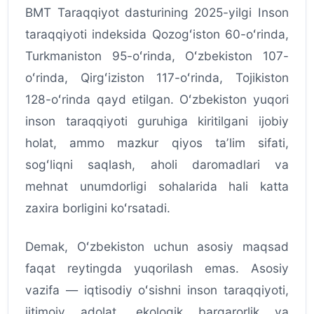
BMT Taraqqiyot dasturining 2025-yilgi Inson
taraqqiyoti indeksida Qozogʻiston 60-oʻrinda,
Turkmaniston 95-oʻrinda, Oʻzbekiston 107-
oʻrinda, Qirgʻiziston 117-oʻrinda, Tojikiston
128-oʻrinda qayd etilgan. Oʻzbekiston yuqori
inson taraqqiyoti guruhiga kiritilgani ijobiy
holat, ammo mazkur qiyos taʼlim sifati,
sogʻliqni saqlash, aholi daromadlari va
mehnat unumdorligi sohalarida hali katta
zaxira borligini koʻrsatadi.
Demak, Oʻzbekiston uchun asosiy maqsad
faqat reytingda yuqorilash emas. Asosiy
vazifa — iqtisodiy oʻsishni inson taraqqiyoti,
ijtimoiy adolat, ekologik barqarorlik va