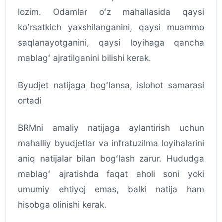
lozim. Odamlar oʻz mahallasida qaysi
koʻrsatkich yaxshilanganini, qaysi muammo
saqlanayotganini, qaysi loyihaga qancha
mablagʻ ajratilganini bilishi kerak.
Byudjet natijaga bogʻlansa, islohot samarasi
ortadi
BRMni amaliy natijaga aylantirish uchun
mahalliy byudjetlar va infratuzilma loyihalarini
aniq natijalar bilan bogʻlash zarur. Hududga
mablagʻ ajratishda faqat aholi soni yoki
umumiy ehtiyoj emas, balki natija ham
hisobga olinishi kerak.