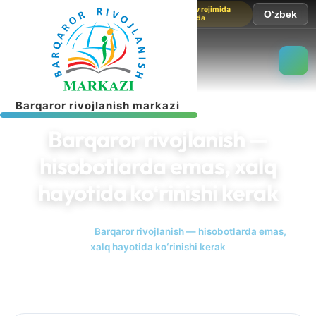
Sayt sinov rejimida
O‘zbek
ishlamoqda
B
a
r
q
a
r
o
r
r
i
v
o
j
l
a
n
i
s
h
m
a
r
k
a
z
i
Barqaror rivojlanish —
hisobotlarda emas, xalq
hayotida koʻrinishi kerak
Bosh sahifa
Barqaror rivojlanish — hisobotlarda emas,
xalq hayotida koʻrinishi kerak