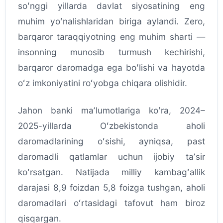
soʻnggi yillarda davlat siyosatining eng
muhim yoʻnalishlaridan biriga aylandi. Zero,
barqaror taraqqiyotning eng muhim sharti —
insonning munosib turmush kechirishi,
barqaror daromadga ega boʻlishi va hayotda
oʻz imkoniyatini roʻyobga chiqara olishidir.
Jahon banki maʼlumotlariga koʻra, 2024–
2025-yillarda Oʻzbekistonda aholi
daromadlarining oʻsishi, ayniqsa, past
daromadli qatlamlar uchun ijobiy taʼsir
koʻrsatgan. Natijada milliy kambagʻallik
darajasi 8,9 foizdan 5,8 foizga tushgan, aholi
daromadlari oʻrtasidagi tafovut ham biroz
qisqargan.