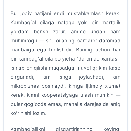
Bu ijobiy natijani endi mustahkamlash kerak.
Kambagʻal oilaga nafaqa yoki bir martalik
yordam berish zarur, ammo undan ham
muhimrogʻi — shu oilaning barqaror daromad
manbaiga ega boʻlishidir. Buning uchun har
bir kambagʻal oila boʻyicha "daromad xaritasi"
ishlab chiqilishi maqsadga muvofiq: kim kasb
oʻrganadi, kim ishga joylashadi, kim
mikrobiznes boshlaydi, kimga ijtimoiy xizmat
kerak, kimni kooperatsiyaga ulash mumkin —
bular qogʻozda emas, mahalla darajasida aniq
koʻrinishi lozim.
Kambagʻallikni qisqartirishning keyingi