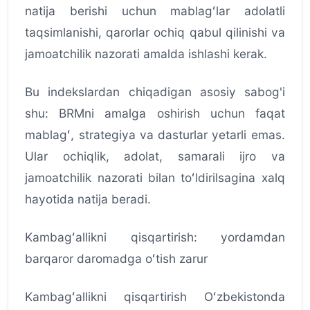
natija berishi uchun mablagʻlar adolatli
taqsimlanishi, qarorlar ochiq qabul qilinishi va
jamoatchilik nazorati amalda ishlashi kerak.
Bu indekslardan chiqadigan asosiy sabog'i
shu: BRMni amalga oshirish uchun faqat
mablagʻ, strategiya va dasturlar yetarli emas.
Ular ochiqlik, adolat, samarali ijro va
jamoatchilik nazorati bilan toʻldirilsagina xalq
hayotida natija beradi.
Kambagʻallikni qisqartirish: yordamdan
barqaror daromadga oʻtish zarur
Kambagʻallikni qisqartirish Oʻzbekistonda