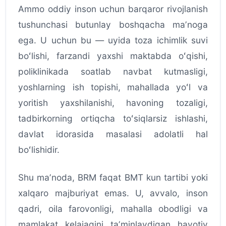
Ammo oddiy inson uchun barqaror rivojlanish
tushunchasi butunlay boshqacha maʼnoga
ega. U uchun bu — uyida toza ichimlik suvi
boʻlishi, farzandi yaxshi maktabda oʻqishi,
poliklinikada soatlab navbat kutmasligi,
yoshlarning ish topishi, mahallada yoʻl va
yoritish yaxshilanishi, havoning tozaligi,
tadbirkorning ortiqcha toʻsiqlarsiz ishlashi,
davlat idorasida masalasi adolatli hal
boʻlishidir.
Shu maʼnoda, BRM faqat BMT kun tartibi yoki
xalqaro majburiyat emas. U, avvalo, inson
qadri, oila farovonligi, mahalla obodligi va
mamlakat kelajagini taʼminlaydigan hayotiy