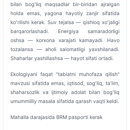
bilan bogʻliq maqsadlar bir-biridan ajralgan
holda emas, yagona hayotiy zanjir sifatida
koʻrilishi kerak. Suv tejalsa — qishloq xoʻjaligi
barqarorlashadi. Energiya samaradorligi
oshsa — korxona xarajati kamayadi. Havo
tozalansa — aholi salomatligi yaxshilanadi.
Shaharlar yashillashsa — hayot sifati ortadi.
Ekologiyani faqat "tabiatni muhofaza qilish"
mavzusi sifatida emas, iqtisod, sogʻliq, taʼlim,
shaharsozlik va ijtimoiy adolat bilan bogʻliq
umummilliy masala sifatida qarash vaqti keldi.
Mahalla darajasida BRM pasporti kerak