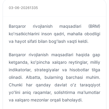
03-06-2026
1335
Barqaror rivojlanish maqsadlari (BRM)
koʻrsatkichlarini inson qadri, mahalla obodligi
va hayot sifati bilan bogʻlash vaqti keldi.
Barqaror rivojlanish maqsadlari haqida gap
ketganda, koʻpincha xalqaro reytinglar, milliy
indikatorlar, strategiyalar va hisobotlar tilga
olinadi. Albatta, bularning barchasi muhim.
Chunki har qanday davlat oʻz taraqqiyot
yoʻlini aniq raqamlar, solishtirma maʼlumotlar
va xalqaro mezonlar orqali baholaydi.