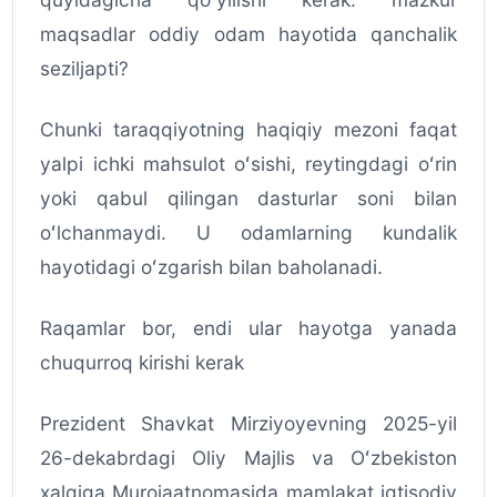
maqsadlar oddiy odam hayotida qanchalik
seziljapti?
Chunki taraqqiyotning haqiqiy mezoni faqat
yalpi ichki mahsulot oʻsishi, reytingdagi oʻrin
yoki qabul qilingan dasturlar soni bilan
oʻlchanmaydi. U odamlarning kundalik
hayotidagi oʻzgarish bilan baholanadi.
Raqamlar bor, endi ular hayotga yanada
chuqurroq kirishi kerak
Prezident Shavkat Mirziyoyevning 2025-yil
26-dekabrdagi Oliy Majlis va Oʻzbekiston
xalqiga Murojaatnomasida mamlakat iqtisodiy