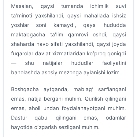
Masalan, qaysi tumanda ichimlik suvi
taʼminoti yaxshilandi, qaysi mahallada ishsiz
yoshlar soni kamaydi, qaysi hududda
maktabgacha taʼlim qamrovi oshdi, qaysi
shaharda havo sifati yaxshilandi, qaysi joyda
fuqarolar davlat xizmatlaridan koʻproq qoniqdi
— shu natijalar hududlar faoliyatini
baholashda asosiy mezonga aylanishi lozim.
Boshqacha aytganda, mablagʻ sarflangani
emas, natija bergani muhim. Qurilish qilingani
emas, aholi undan foydalanayotgani muhim.
Dastur qabul qilingani emas, odamlar
hayotida oʻzgarish sezilgani muhim.