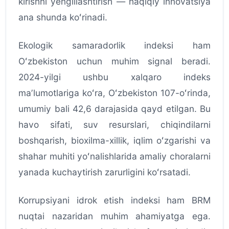
kirishni yengillashtirish — haqiqiy innovatsiya
ana shunda koʻrinadi.
Ekologik samaradorlik indeksi ham
Oʻzbekiston uchun muhim signal beradi.
2024-yilgi ushbu xalqaro indeks
maʼlumotlariga koʻra, Oʻzbekiston 107-oʻrinda,
umumiy bali 42,6 darajasida qayd etilgan. Bu
havo sifati, suv resurslari, chiqindilarni
boshqarish, bioxilma-xillik, iqlim oʻzgarishi va
shahar muhiti yoʻnalishlarida amaliy choralarni
yanada kuchaytirish zarurligini koʻrsatadi.
Korrupsiyani idrok etish indeksi ham BRM
nuqtai nazaridan muhim ahamiyatga ega.