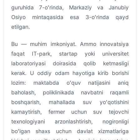
guruhida 7-oʻrinda, Markaziy va Janubiy
Osiyo mintaqasida esa 3-oʻrinda qayd
etilgan.
Bu — muhim imkoniyat. Ammo innovatsiya
faqat IT-park, startap yoki universitet
laboratoriyasi doirasida qolib ketmasligi
kerak. U oddiy odam hayotiga kirib borishi
lozim: maktabda oʻquv natijasini aniq
baholash, poliklinikada navbatni raqamli
boshqarish, mahallada suv yoʻqotishini
kamaytirish, fermer uchun suv tejovchi
texnologiyani arzonlashtirish, nogironligi
boʻlgan shaxs uchun davlat xizmatlariga