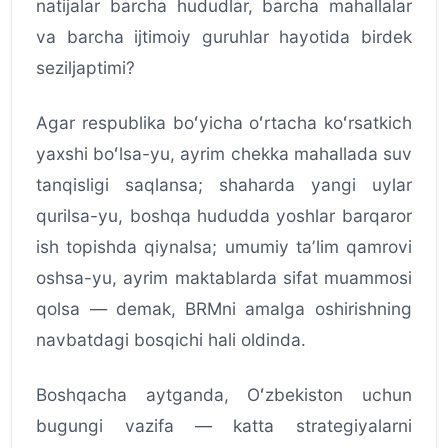
natijalar barcha hududlar, barcha mahallalar
va barcha ijtimoiy guruhlar hayotida birdek
seziljaptimi?
Agar respublika boʻyicha oʻrtacha koʻrsatkich
yaxshi boʻlsa-yu, ayrim chekka mahallada suv
tanqisligi saqlansa; shaharda yangi uylar
qurilsa-yu, boshqa hududda yoshlar barqaror
ish topishda qiynalsa; umumiy taʼlim qamrovi
oshsa-yu, ayrim maktablarda sifat muammosi
qolsa — demak, BRMni amalga oshirishning
navbatdagi bosqichi hali oldinda.
Boshqacha aytganda, Oʻzbekiston uchun
bugungi vazifa — katta strategiyalarni