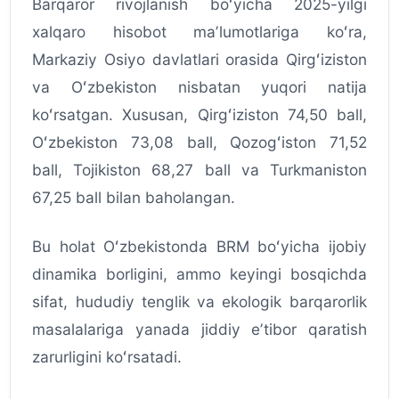
Barqaror rivojlanish boʻyicha 2025-yilgi
xalqaro hisobot maʼlumotlariga koʻra,
Markaziy Osiyo davlatlari orasida Qirgʻiziston
va Oʻzbekiston nisbatan yuqori natija
koʻrsatgan. Xususan, Qirgʻiziston 74,50 ball,
Oʻzbekiston 73,08 ball, Qozogʻiston 71,52
ball, Tojikiston 68,27 ball va Turkmaniston
67,25 ball bilan baholangan.
Bu holat Oʻzbekistonda BRM boʻyicha ijobiy
dinamika borligini, ammo keyingi bosqichda
sifat, hududiy tenglik va ekologik barqarorlik
masalalariga yanada jiddiy eʼtibor qaratish
zarurligini koʻrsatadi.