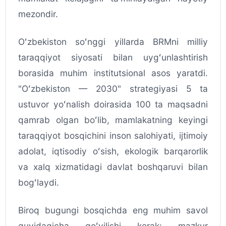
mezondir.
Oʻzbekiston soʻnggi yillarda BRMni milliy
taraqqiyot siyosati bilan uygʻunlashtirish
borasida muhim institutsional asos yaratdi.
"Oʻzbekiston — 2030" strategiyasi 5 ta
ustuvor yoʻnalish doirasida 100 ta maqsadni
qamrab olgan boʻlib, mamlakatning keyingi
taraqqiyot bosqichini inson salohiyati, ijtimoiy
adolat, iqtisodiy oʻsish, ekologik barqarorlik
va xalq xizmatidagi davlat boshqaruvi bilan
bogʻlaydi.
Biroq bugungi bosqichda eng muhim savol
quyidagicha qoʻyilishi kerak: mazkur