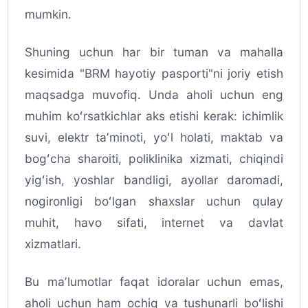
mumkin.
Shuning uchun har bir tuman va mahalla
kesimida "BRM hayotiy pasporti"ni joriy etish
maqsadga muvofiq. Unda aholi uchun eng
muhim koʻrsatkichlar aks etishi kerak: ichimlik
suvi, elektr taʼminoti, yoʻl holati, maktab va
bogʻcha sharoiti, poliklinika xizmati, chiqindi
yigʻish, yoshlar bandligi, ayollar daromadi,
nogironligi boʻlgan shaxslar uchun qulay
muhit, havo sifati, internet va davlat
xizmatlari.
Bu maʼlumotlar faqat idoralar uchun emas,
aholi uchun ham ochiq va tushunarli boʻlishi