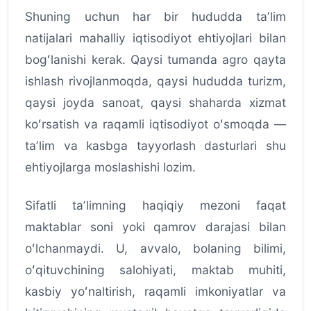
Shuning uchun har bir hududda taʼlim
natijalari mahalliy iqtisodiyot ehtiyojlari bilan
bogʻlanishi kerak. Qaysi tumanda agro qayta
ishlash rivojlanmoqda, qaysi hududda turizm,
qaysi joyda sanoat, qaysi shaharda xizmat
koʻrsatish va raqamli iqtisodiyot oʻsmoqda —
taʼlim va kasbga tayyorlash dasturlari shu
ehtiyojlarga moslashishi lozim.
Sifatli taʼlimning haqiqiy mezoni faqat
maktablar soni yoki qamrov darajasi bilan
oʻlchanmaydi. U, avvalo, bolaning bilimi,
oʻqituvchining salohiyati, maktab muhiti,
kasbiy yoʻnaltirish, raqamli imkoniyatlar va