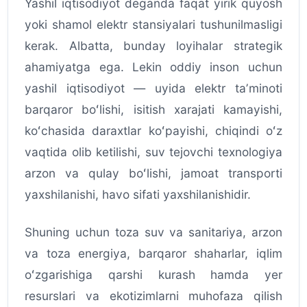
Yashil iqtisodiyot deganda faqat yirik quyosh
yoki shamol elektr stansiyalari tushunilmasligi
kerak. Albatta, bunday loyihalar strategik
ahamiyatga ega. Lekin oddiy inson uchun
yashil iqtisodiyot — uyida elektr taʼminoti
barqaror boʻlishi, isitish xarajati kamayishi,
koʻchasida daraxtlar koʻpayishi, chiqindi oʻz
vaqtida olib ketilishi, suv tejovchi texnologiya
arzon va qulay boʻlishi, jamoat transporti
yaxshilanishi, havo sifati yaxshilanishidir.
Shuning uchun toza suv va sanitariya, arzon
va toza energiya, barqaror shaharlar, iqlim
oʻzgarishiga qarshi kurash hamda yer
resurslari va ekotizimlarni muhofaza qilish