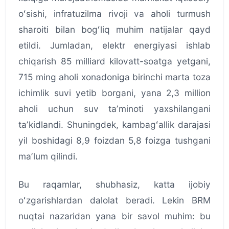
oʻsishi, infratuzilma rivoji va aholi turmush
sharoiti bilan bogʻliq muhim natijalar qayd
etildi. Jumladan, elektr energiyasi ishlab
chiqarish 85 milliard kilovatt-soatga yetgani,
715 ming aholi xonadoniga birinchi marta toza
ichimlik suvi yetib borgani, yana 2,3 million
aholi uchun suv taʼminoti yaxshilangani
taʼkidlandi. Shuningdek, kambagʻallik darajasi
yil boshidagi 8,9 foizdan 5,8 foizga tushgani
maʼlum qilindi.
Bu raqamlar, shubhasiz, katta ijobiy
oʻzgarishlardan dalolat beradi. Lekin BRM
nuqtai nazaridan yana bir savol muhim: bu