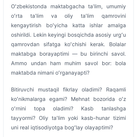
Oʻzbekistonda maktabgacha taʼlim, umumiy
oʻrta taʼlim va oliy taʼlim qamrovini
kengaytirish boʻyicha katta ishlar amalga
oshirildi. Lekin keyingi bosqichda asosiy urgʻu
qamrovdan sifatga koʻchishi kerak. Bolalar
maktabga borayaptimi — bu birinchi savol.
Ammo undan ham muhim savol bor: bola
maktabda nimani oʻrganayapti?
Bitiruvchi mustaqil fikrlay oladimi? Raqamli
koʻnikmalarga egami? Mehnat bozorida oʻz
oʻrnini topa oladimi? Kasb tanlashga
tayyormi? Oliy taʼlim yoki kasb-hunar tizimi
uni real iqtisodiyotga bogʻlay olayaptimi?