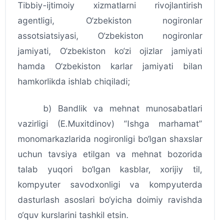
Tibbiy-ijtimoiy xizmatlarni rivojlantirish
agentligi, O‘zbekiston nogironlar
assotsiatsiyasi, O‘zbekiston nogironlar
jamiyati, O‘zbekiston ko‘zi ojizlar jamiyati
hamda O‘zbekiston karlar jamiyati bilan
hamkorlikda ishlab chiqiladi;
b) Bandlik va mehnat munosabatlari
vazirligi (E.Muxitdinov) “Ishga marhamat”
monomarkazlarida nogironligi bo‘lgan shaxslar
uchun tavsiya etilgan va mehnat bozorida
talab yuqori bo‘lgan kasblar, xorijiy til,
kompyuter savodxonligi va kompyuterda
dasturlash asoslari bo‘yicha doimiy ravishda
o‘quv kurslarini tashkil etsin.