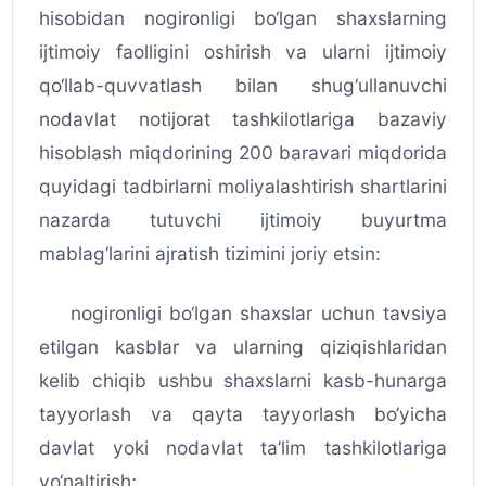
hisobidan nogironligi bo‘lgan shaxslarning
ijtimoiy faolligini oshirish va ularni ijtimoiy
qo‘llab-quvvatlash bilan shug‘ullanuvchi
nodavlat notijorat tashkilotlariga bazaviy
hisoblash miqdorining 200 baravari miqdorida
quyidagi tadbirlarni moliyalashtirish shartlarini
nazarda tutuvchi ijtimoiy buyurtma
mablag‘larini ajratish tizimini joriy etsin:
nogironligi bo‘lgan shaxslar uchun tavsiya
etilgan kasblar va ularning qiziqishlaridan
kelib chiqib ushbu shaxslarni kasb-hunarga
tayyorlash va qayta tayyorlash bo‘yicha
davlat yoki nodavlat ta’lim tashkilotlariga
yo‘naltirish;