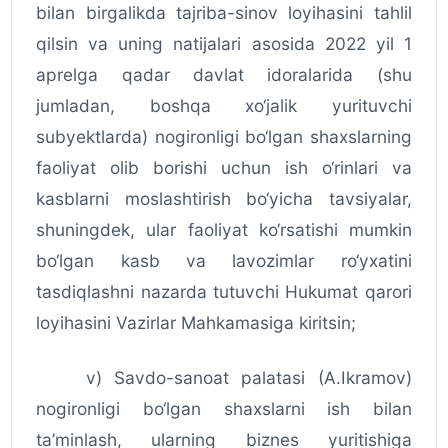
bilan birgalikda tajriba-sinov loyihasini tahlil
qilsin va uning natijalari asosida 2022 yil 1
aprelga qadar davlat idoralarida (shu
jumladan, boshqa xo‘jalik yurituvchi
subyektlarda) nogironligi bo‘lgan shaxslarning
faoliyat olib borishi uchun ish o‘rinlari va
kasblarni moslashtirish bo‘yicha tavsiyalar,
shuningdek, ular faoliyat ko‘rsatishi mumkin
bo‘lgan kasb va lavozimlar ro‘yxatini
tasdiqlashni nazarda tutuvchi Hukumat qarori
loyihasini Vazirlar Mahkamasiga kiritsin;
v) Savdo-sanoat palatasi (A.Ikramov)
nogironligi bo‘lgan shaxslarni ish bilan
ta’minlash, ularning biznes yuritishiga