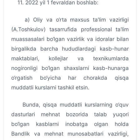
11. 2022 yil 1 fevraldan boshlab:
a) Oliy va o‘rta maxsus ta’lim vazirligi
(A.Toshkulov) tasarrufida professional ta’lim
muassasalari bo‘lgan vazirlik va idoralar bilan
birgalikda barcha hududlardagi kasb-hunar
maktablari, kollejlar va texnikumlarda
nogironligi bo‘lgan shaxslarni kasb-hunarga
o‘rgatish bo‘yicha har chorakda qisqa
muddatli kurslarni tashkil etsin.
Bunda, qisqa muddatli kurslarning o‘quv
dasturlari mehnat bozorida talab yuqori
bo‘lgan kasblarni inobatga olgan holda
Bandlik va mehnat munosabatlari vazirligi,