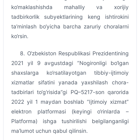
ko‘maklashishda mahalliy va xorijiy
tadbirkorlik subyektlarining keng ishtirokini
ta’minlash bo‘yicha barcha zaruriy choralarni
ko‘rsin.
8. O‘zbekiston Respublikasi Prezidentining
2021 yil 9 avgustdagi “Nogironligi bo‘lgan
shaxslarga ko‘rsatilayotgan tibbiy-ijtimoiy
xizmatlar sifatini yanada yaxshilash chora-
tadbirlari to‘g‘risida”gi PQ–5217-son qarorida
2022 yil 1 maydan boshlab “Ijtimoiy xizmat”
elektron platformasi (keyingi o‘rinlarda –
Platforma) ishga tushirilishi belgilanganligi
ma’lumot uchun qabul qilinsin.