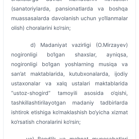
(sanatoriylarda, pansionatlarda va boshqa
muassasalarda davolanish uchun yo‘llanmalar
olish) choralarini ko‘rsin;
d) Madaniyat vazirligi (O.Mirzayev)
nogironligi bo‘lgan shaxslar, ayniqsa,
nogironligi bo‘lgan yoshlarning musiqa va
san’at maktablarida, kutubxonalarda, ijodiy
ustaxonalar va xalq ustalari maktablarida
“ustoz-shogird” tamoyili asosida o‘qishi,
tashkillashtirilayotgan madaniy tadbirlarda
ishtirok etishiga ko‘maklashish bo‘yicha xizmat
ko‘rsatish choralarini ko‘rsin;
ye) Bandlik va mehnat munosabatlari