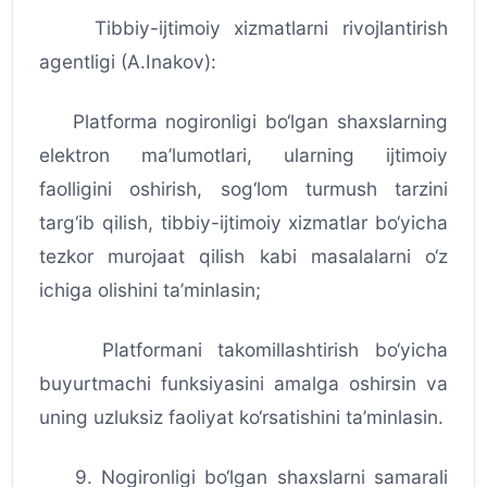
Tibbiy-ijtimoiy xizmatlarni rivojlantirish
agentligi (A.Inakov):
Platforma nogironligi bo‘lgan shaxslarning
elektron ma’lumotlari, ularning ijtimoiy
faolligini oshirish, sog‘lom turmush tarzini
targ‘ib qilish, tibbiy-ijtimoiy xizmatlar bo‘yicha
tezkor murojaat qilish kabi masalalarni o‘z
ichiga olishini ta’minlasin;
Platformani takomillashtirish bo‘yicha
buyurtmachi funksiyasini amalga oshirsin va
uning uzluksiz faoliyat ko‘rsatishini ta’minlasin.
9. Nogironligi bo‘lgan shaxslarni samarali