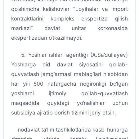
qo‘shimcha kelishuvlar “Loyihalar va import
kontraktlarini kompleks ekspertiza qilish
markazi” davlat unitar korxonasida
ekspertizadan o‘tkazilmaydi.
5. Yoshlar ishlari agentligi (A.Sa’dullayev)
Yoshlarga oid davlat siyosatini qo‘llab-
quvvatlash jamg‘armasi mablag‘lari hisobidan
har yili 500 nafargacha nogironligi bo‘lgan
yoshlarni ijtimoiy qo‘llab-quvvatlash
maqsadida quyidagi yo‘nalishlar uchun
subsidiya ajratib borish tizimini joriy etsin:
nodavlat ta’lim tashkilotlarida kasb-hunarga