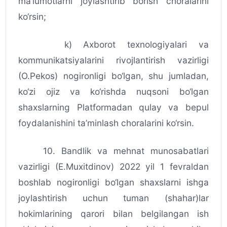
ma’lumotlarni joylashtirib borish choralarini
ko‘rsin;
k) Axborot texnologiyalari va
kommunikatsiyalarini rivojlantirish vazirligi
(O.Pekos) nogironligi bo‘lgan, shu jumladan,
ko‘zi ojiz va ko‘rishda nuqsoni bo‘lgan
shaxslarning Platformadan qulay va bepul
foydalanishini ta’minlash choralarini ko‘rsin.
10. Bandlik va mehnat munosabatlari
vazirligi (E.Muxitdinov) 2022 yil 1 fevraldan
boshlab nogironligi bo‘lgan shaxslarni ishga
joylashtirish uchun tuman (shahar)lar
hokimlarining qarori bilan belgilangan ish