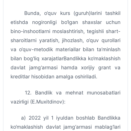
Bunda, o‘quv kurs (guruh)larini tashkil
etishda nogironligi bo‘lgan shaxslar uchun
bino-inshootlarni moslashtirish, tegishli shart-
sharoitlarni yaratish, jihozlash, o‘quv qurollari
va o‘quv-metodik materiallar bilan ta’minlash
bilan bog‘liq xarajatlarBandlikka ko‘maklashish
davlat jamg‘armasi hamda xorijiy grant va
kreditlar hisobidan amalga oshiriladi.
12. Bandlik va mehnat munosabatlari
vazirligi (E.Muxitdinov):
a) 2022 yil 1 iyuldan boshlab Bandlikka
ko‘maklashish davlat jamg‘armasi mablag‘lari