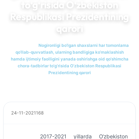
to‘g‘risida O‘zbekiston
Respublikasi Prezidentining
qarori
Bosh sahifa
Nogironligi bo‘lgan shaxslarni har tomonlama
qo‘llab-quvvatlash, ularning bandligiga ko‘maklashish
hamda ijtimoiy faolligini yanada oshirishga oid qo‘shimcha
chora-tadbirlar to‘g‘risida O‘zbekiston Respublikasi
Prezidentining qarori
24-11-2021
168
2017-2021 yillarda O‘zbekiston