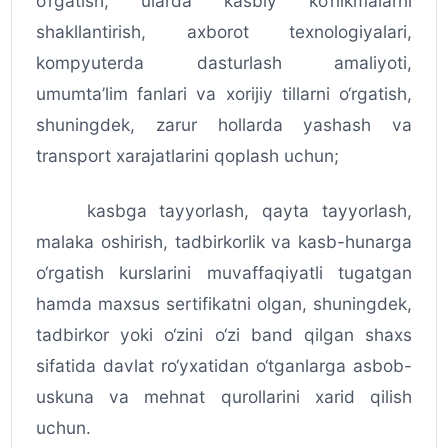
o‘rgatish, ularda kasbiy ko‘nikmalarni
shakllantirish, axborot texnologiyalari,
kompyuterda dasturlash amaliyoti,
umumta’lim fanlari va xorijiy tillarni o‘rgatish,
shuningdek, zarur hollarda yashash va
transport xarajatlarini qoplash uchun;
kasbga tayyorlash, qayta tayyorlash,
malaka oshirish, tadbirkorlik va kasb-hunarga
o‘rgatish kurslarini muvaffaqiyatli tugatgan
hamda maxsus sertifikatni olgan, shuningdek,
tadbirkor yoki o‘zini o‘zi band qilgan shaxs
sifatida davlat ro‘yxatidan o‘tganlarga asbob-
uskuna va mehnat qurollarini xarid qilish
uchun.