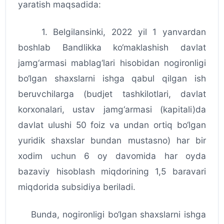
yaratish maqsadida:
1. Belgilansinki, 2022 yil 1 yanvardan
boshlab Bandlikka ko‘maklashish davlat
jamg‘armasi mablag‘lari hisobidan nogironligi
bo‘lgan shaxslarni ishga qabul qilgan ish
beruvchilarga (budjet tashkilotlari, davlat
korxonalari, ustav jamg‘armasi (kapitali)da
davlat ulushi 50 foiz va undan ortiq bo‘lgan
yuridik shaxslar bundan mustasno) har bir
xodim uchun 6 oy davomida har oyda
bazaviy hisoblash miqdorining 1,5 baravari
miqdorida subsidiya beriladi.
Bunda, nogironligi bo‘lgan shaxslarni ishga