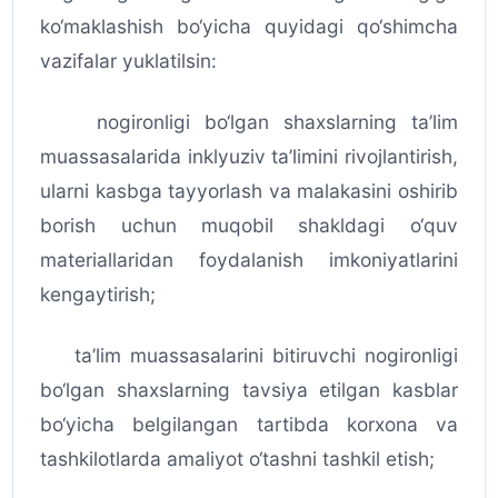
ko‘maklashish bo‘yicha quyidagi qo‘shimcha
vazifalar yuklatilsin:
nogironligi bo‘lgan shaxslarning ta’lim
muassasalarida inklyuziv ta’limini rivojlantirish,
ularni kasbga tayyorlash va malakasini oshirib
borish uchun muqobil shakldagi o‘quv
materiallaridan foydalanish imkoniyatlarini
kengaytirish;
ta’lim muassasalarini bitiruvchi nogironligi
bo‘lgan shaxslarning tavsiya etilgan kasblar
bo‘yicha belgilangan tartibda korxona va
tashkilotlarda amaliyot o‘tashni tashkil etish;