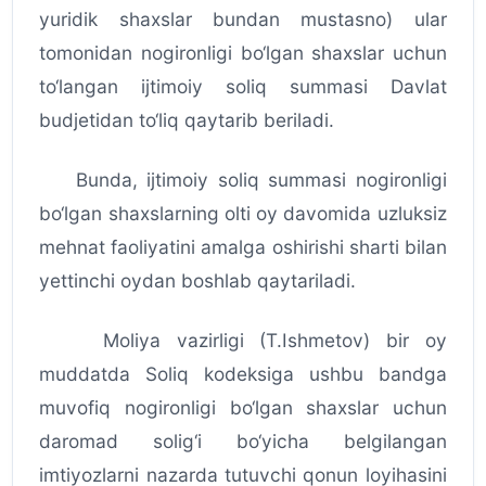
yuridik shaxslar bundan mustasno) ular
tomonidan nogironligi bo‘lgan shaxslar uchun
to‘langan ijtimoiy soliq summasi Davlat
budjetidan to‘liq qaytarib beriladi.
Bunda, ijtimoiy soliq summasi nogironligi
bo‘lgan shaxslarning olti oy davomida uzluksiz
mehnat faoliyatini amalga oshirishi sharti bilan
yettinchi oydan boshlab qaytariladi.
Moliya vazirligi (T.Ishmetov) bir oy
muddatda Soliq kodeksiga ushbu bandga
muvofiq nogironligi bo‘lgan shaxslar uchun
daromad solig‘i bo‘yicha belgilangan
imtiyozlarni nazarda tutuvchi qonun loyihasini