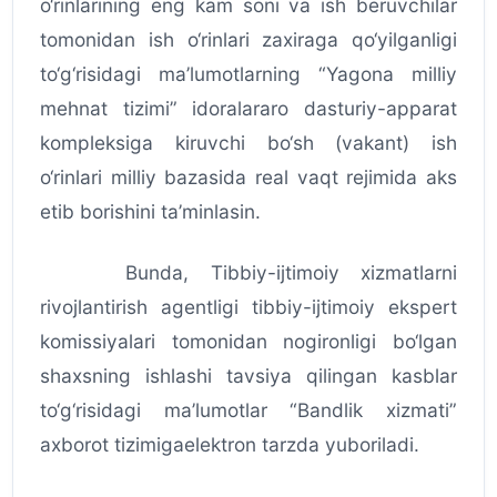
o‘rinlarining eng kam soni va ish beruvchilar
tomonidan ish o‘rinlari zaxiraga qo‘yilganligi
to‘g‘risidagi ma’lumotlarning “Yagona milliy
mehnat tizimi” idoralararo dasturiy-apparat
kompleksiga kiruvchi bo‘sh (vakant) ish
o‘rinlari milliy bazasida real vaqt rejimida aks
etib borishini ta’minlasin.
Bunda, Tibbiy-ijtimoiy xizmatlarni
rivojlantirish agentligi tibbiy-ijtimoiy ekspert
komissiyalari tomonidan nogironligi bo‘lgan
shaxsning ishlashi tavsiya qilingan kasblar
to‘g‘risidagi ma’lumotlar “Bandlik xizmati”
axborot tizimigaelektron tarzda yuboriladi.