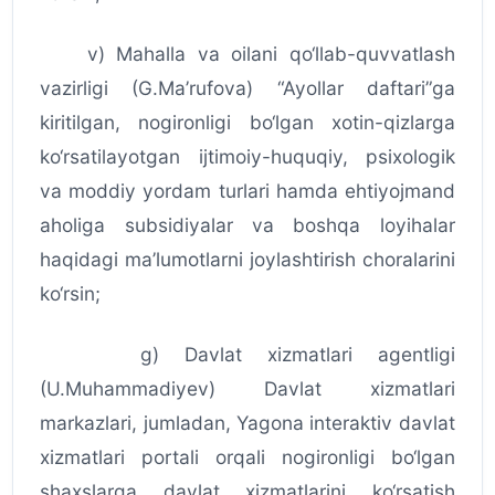
v) Mahalla va oilani qo‘llab-quvvatlash
vazirligi (G.Ma’rufova) “Ayollar daftari”ga
kiritilgan, nogironligi bo‘lgan xotin-qizlarga
ko‘rsatilayotgan ijtimoiy-huquqiy, psixologik
va moddiy yordam turlari hamda ehtiyojmand
aholiga subsidiyalar va boshqa loyihalar
haqidagi ma’lumotlarni joylashtirish choralarini
ko‘rsin;
g) Davlat xizmatlari agentligi
(U.Muhammadiyev) Davlat xizmatlari
markazlari, jumladan, Yagona interaktiv davlat
xizmatlari portali orqali nogironligi bo‘lgan
shaxslarga davlat xizmatlarini ko‘rsatish