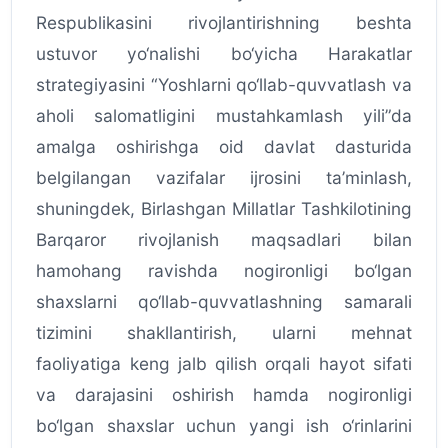
Respublikasini rivojlantirishning beshta
ustuvor yo‘nalishi bo‘yicha Harakatlar
strategiyasini “Yoshlarni qo‘llab-quvvatlash va
aholi salomatligini mustahkamlash yili”da
amalga oshirishga oid davlat dasturida
belgilangan vazifalar ijrosini ta’minlash,
shuningdek, Birlashgan Millatlar Tashkilotining
Barqaror rivojlanish maqsadlari bilan
hamohang ravishda nogironligi bo‘lgan
shaxslarni qo‘llab-quvvatlashning samarali
tizimini shakllantirish, ularni mehnat
faoliyatiga keng jalb qilish orqali hayot sifati
va darajasini oshirish hamda nogironligi
bo‘lgan shaxslar uchun yangi ish o‘rinlarini