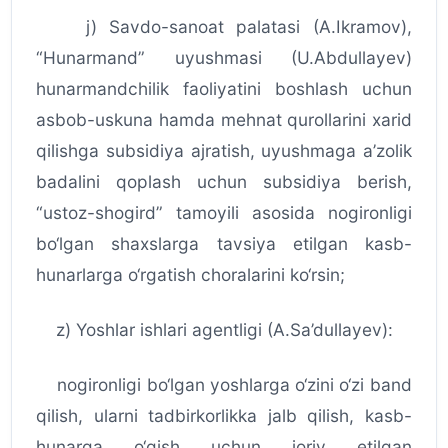
j) Savdo-sanoat palatasi (A.Ikramov),
“Hunarmand” uyushmasi (U.Abdullayev)
hunarmandchilik faoliyatini boshlash uchun
asbob-uskuna hamda mehnat qurollarini xarid
qilishga subsidiya ajratish, uyushmaga a’zolik
badalini qoplash uchun subsidiya berish,
“ustoz-shogird” tamoyili asosida nogironligi
bo‘lgan shaxslarga tavsiya etilgan kasb-
hunarlarga o‘rgatish choralarini ko‘rsin;
z) Yoshlar ishlari agentligi (A.Sa’dullayev):
nogironligi bo‘lgan yoshlarga o‘zini o‘zi band
qilish, ularni tadbirkorlikka jalb qilish, kasb-
hunarga o‘qish uchun joriy etilgan