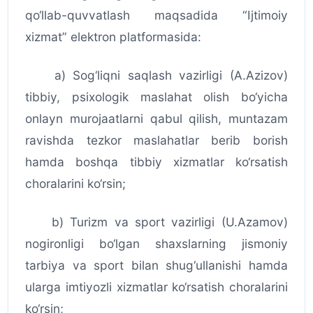
qo‘llab-quvvatlash maqsadida “Ijtimoiy
xizmat” elektron platformasida:
a) Sog‘liqni saqlash vazirligi (A.Azizov)
tibbiy, psixologik maslahat olish bo‘yicha
onlayn murojaatlarni qabul qilish, muntazam
ravishda tezkor maslahatlar berib borish
hamda boshqa tibbiy xizmatlar ko‘rsatish
choralarini ko‘rsin;
b) Turizm va sport vazirligi (U.Azamov)
nogironligi bo‘lgan shaxslarning jismoniy
tarbiya va sport bilan shug‘ullanishi hamda
ularga imtiyozli xizmatlar ko‘rsatish choralarini
ko‘rsin;