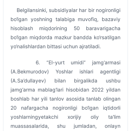
Belgilansinki, subsidiyalar har bir nogironligi
bo‘lgan yoshning talabiga muvofiq, bazaviy
hisoblash miqdorining 50 baravarigacha
bo‘lgan miqdorda mazkur bandda ko‘rsatilgan
yo‘nalishlardan bittasi uchun ajratiladi.
6. “El-yurt umidi” jamg‘armasi
(A.Bekmurodov) Yoshlar ishlari agentligi
(A.Sa’dullayev) bilan birgalikda ushbu
jamg‘arma mablag‘lari hisobidan 2022 yildan
boshlab har yili tanlov asosida tanlab olingan
20 nafargacha nogironligi bo‘lgan iqtidorli
yoshlarningyetakchi xorijiy oliy ta’lim
muassasalarida, shu jumladan, onlayn