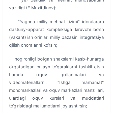
vazirligi (E.Muxitdinov):
“Yagona milliy mehnat tizimi” idoralararo
dasturiy-apparat kompleksiga kiruvchi bo‘sh
(vakant) ish o‘rinlari milliy bazasini integratsiya
qilish choralarini ko‘rsin;
nogironligi bo‘lgan shaxslarni kasb-hunarga
o‘rgatadigan onlayn to‘garaklarni tashkil etsin
hamda o‘quv qo‘llanmalari va
videomateriallarni, “Ishga marhamat”
monomarkazlari va o‘quv markazlari manzillari,
ulardagi o‘quv kurslari va muddatlari
to‘g‘risidagi ma’lumotlarni joylashtirsin;