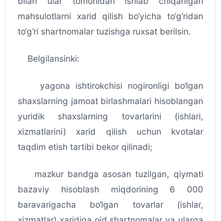
bilan ular tomonidan ishlab chiqarilgan
mahsulotlarni xarid qilish bo‘yicha to‘g‘ridan
to‘g‘ri shartnomalar tuzishga ruxsat berilsin.
Belgilansinki:
yagona ishtirokchisi nogironligi bo‘lgan
shaxslarning jamoat birlashmalari hisoblangan
yuridik shaxslarning tovarlarini (ishlari,
xizmatlarini) xarid qilish uchun kvotalar
taqdim etish tartibi bekor qilinadi;
mazkur bandga asosan tuzilgan, qiymati
bazaviy hisoblash miqdorining 6 000
baravarigacha bo‘lgan tovarlar (ishlar,
xizmatlar) xaridiga oid shartnomalar va ularga