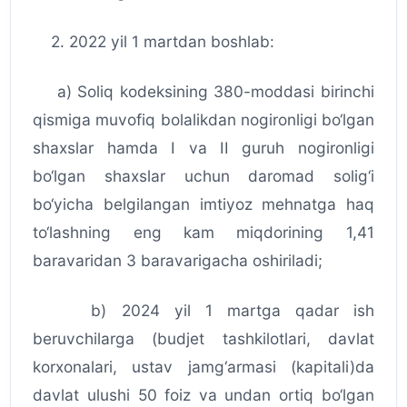
2. 2022 yil 1 martdan boshlab:
a) Soliq kodeksining 380-moddasi birinchi
qismiga muvofiq bolalikdan nogironligi bo‘lgan
shaxslar hamda I va II guruh nogironligi
bo‘lgan shaxslar uchun daromad solig‘i
bo‘yicha belgilangan imtiyoz mehnatga haq
to‘lashning eng kam miqdorining 1,41
baravaridan 3 baravarigacha oshiriladi;
b) 2024 yil 1 martga qadar ish
beruvchilarga (budjet tashkilotlari, davlat
korxonalari, ustav jamg‘armasi (kapitali)da
davlat ulushi 50 foiz va undan ortiq bo‘lgan