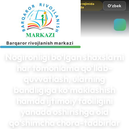
Sayt sinov rejimida
O‘zbek
ishlamoqda
B
a
r
q
a
r
o
r
r
i
v
o
j
l
a
n
i
s
h
m
a
r
k
a
z
i
Nogironligi bo‘lgan shaxslarni
har tomonlama qo‘llab-
quvvatlash, ularning
bandligiga ko‘maklashish
hamda ijtimoiy faolligini
yanada oshirishga oid
qo‘shimcha chora-tadbirlar