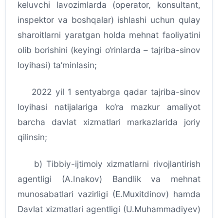
keluvchi lavozimlarda (operator, konsultant,
inspektor va boshqalar) ishlashi uchun qulay
sharoitlarni yaratgan holda mehnat faoliyatini
olib borishini (keyingi o‘rinlarda – tajriba-sinov
loyihasi) ta’minlasin;
2022 yil 1 sentyabrga qadar tajriba-sinov
loyihasi natijalariga ko‘ra mazkur amaliyot
barcha davlat xizmatlari markazlarida joriy
qilinsin;
b) Tibbiy-ijtimoiy xizmatlarni rivojlantirish
agentligi (A.Inakov) Bandlik va mehnat
munosabatlari vazirligi (E.Muxitdinov) hamda
Davlat xizmatlari agentligi (U.Muhammadiyev)