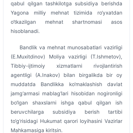
qabul qilgan tashkilotga subsidiya berishda
Yagona milliy mehnat tizimida ro‘yxatdan
o‘tkazilgan mehnat shartnomasi asos
hisoblanadi.
Bandlik va mehnat munosabatlari vazirligi
(E.Muxitdinov) Moliya vazirligi (T.Ishmetov),
Tibbiy-ijtimoiy xizmatlarni rivojlantirish
agentligi (A.Inakov) bilan birgalikda bir oy
muddatda Bandlikka ko‘maklashish davlat
jamg‘armasi mablag‘lari hisobidan nogironligi
bo‘lgan shaxslarni ishga qabul qilgan ish
beruvchilarga subsidiya berish tartibi
to‘g‘risidagi Hukumat qarori loyihasini Vazirlar
Mahkamasiga kiritsin.