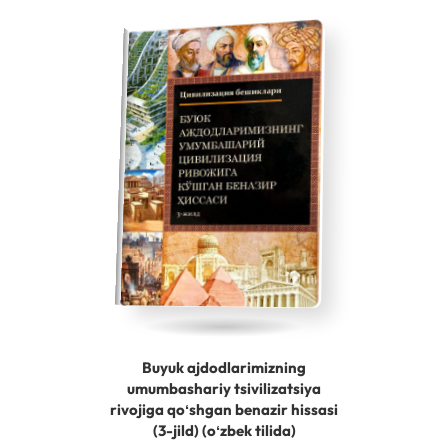
Buyuk ajdodlarimizning
umumbashariy tsivilizatsiya
rivojiga qoʻshgan benazir hissasi
(3-jild) (oʻzbek tilida)