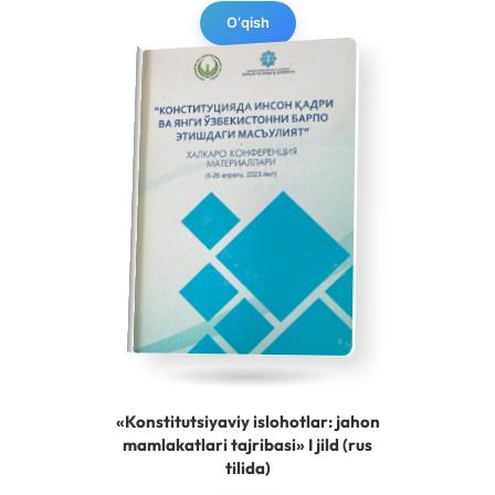
O‘qish
«Konstitutsiyaviy islohotlar: jahon
mamlakatlari tajribasi» I jild (rus
tilida)