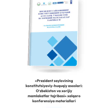
«Prezident saylovining
konstitutsiyaviy-huquqiy asoslari:
Oʻzbekiston va xorijiy
mamlakatlar tajribasi» xalqaro
konferensiya materiallari