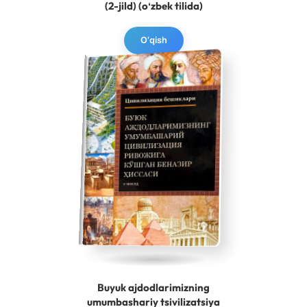
(2-jild) (oʻzbek tilida)
O‘qish
Buyuk ajdodlarimizning
umumbashariy tsivilizatsiya