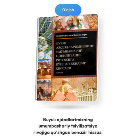
O‘qish
Buyuk ajdodlarimizning
umumbashariy tsivilizatsiya
rivojiga qoʻshgan benazir hissasi