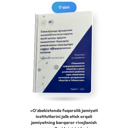
O‘qish
«Oʻzbekistonda fuqarolik jamiyati
institutlarini jalb etish orqali
jamiyatning barqaror rivojlanish