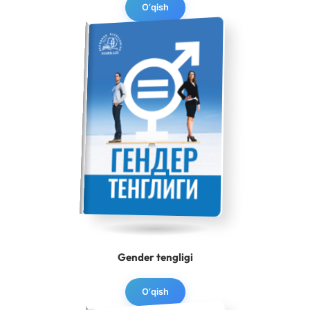
O‘qish
Gender tengligi
O‘qish