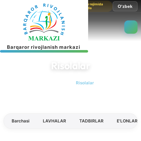
Sayt sinov rejimida
O‘zbek
ishlamoqda
B
a
r
q
a
r
o
r
r
i
v
o
j
l
a
n
i
s
h
m
a
r
k
a
z
i
Risolalar
Bosh sahifa
Risolalar
Barchasi
LAVHALAR
TADBIRLAR
E'LONLAR