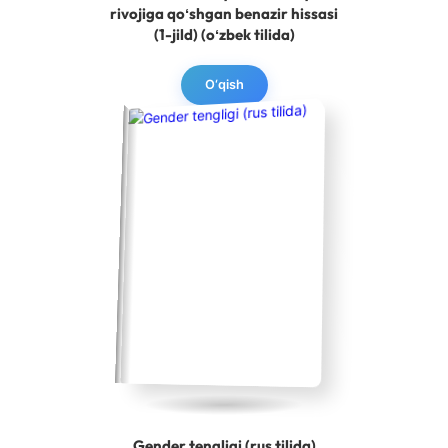
rivojiga qoʻshgan benazir hissasi
(1-jild) (oʻzbek tilida)
O‘qish
Gender tengligi (rus tilida)