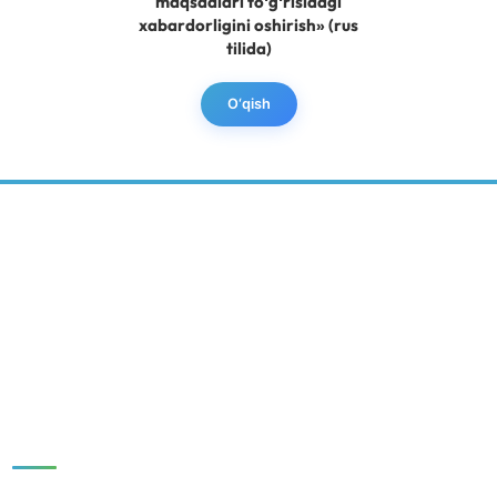
maqsadlari toʻgʻrisidagi
xabardorligini oshirish» (rus
tilida)
O‘qish
BARQAROR RIVOJLANISH MARKAZI
IJTIMOIY MEDIA:
Tezkor havolalar