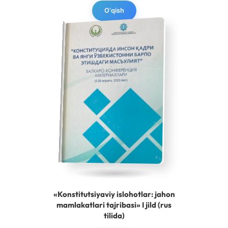
O‘qish
«Konstitutsiyaviy islohotlar: jahon
mamlakatlari tajribasi» I jild (rus
tilida)