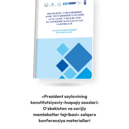
«Prezident saylovining
konstitutsiyaviy-huquqiy asoslari:
Oʻzbekiston va xorijiy
mamlakatlar tajribasi» xalqaro
konferensiya materiallari