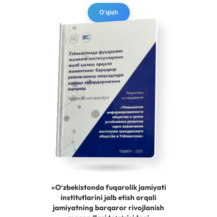
O‘qish
«Oʻzbekistonda fuqarolik jamiyati
institutlarini jalb etish orqali
jamiyatning barqaror rivojlanish