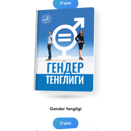
O‘qish
Gender tengligi
O‘qish