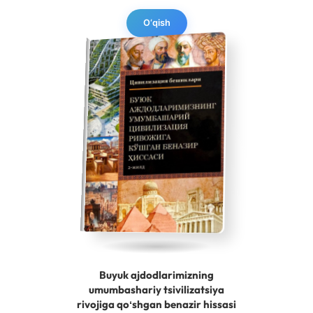
O‘qish
Buyuk ajdodlarimizning
umumbashariy tsivilizatsiya
rivojiga qoʻshgan benazir hissasi