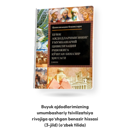
Buyuk ajdodlarimizning
umumbashariy tsivilizatsiya
rivojiga qoʻshgan benazir hissasi
(3-jild) (oʻzbek tilida)