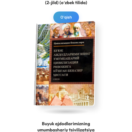
(2-jild) (oʻzbek tilida)
O‘qish
Buyuk ajdodlarimizning
umumbashariy tsivilizatsiya