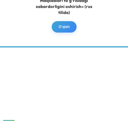
maqsadlari toʻgʻrisidagi
xabardorligini oshirish» (rus
tilida)
O‘qish
BARQAROR RIVOJLANISH MARKAZI
IJTIMOIY MEDIA:
Tezkor havolalar