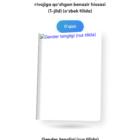
rivojiga qoʻshgan benazir hissasi
(1-jild) (oʻzbek tilida)
O‘qish
Gender tengligi (rus tilida)