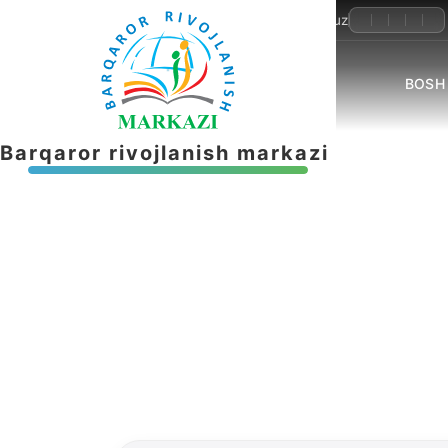
+998-55-503-32-22
info@brmnnt.uz
BOSH
B
a
r
q
a
r
o
r
r
i
v
o
j
l
a
n
i
s
h
m
a
r
k
a
z
i