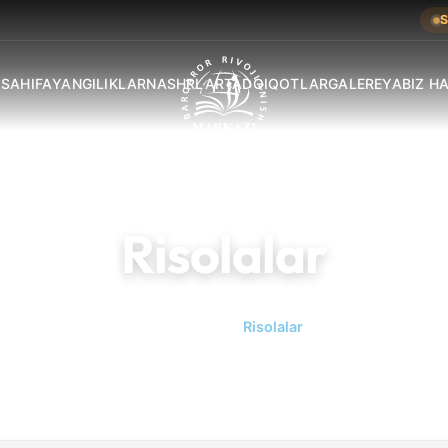
S
 SAHIFA
YANGILIKLAR
NASHRLAR
TADQIQOTLAR
GALEREYA
BIZ H
Risolalar
Bosh sahifa
Risolalar