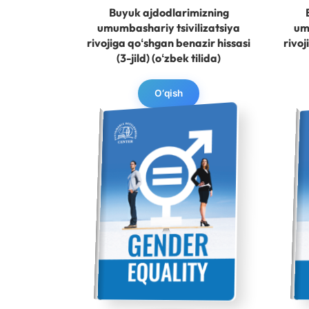
Buyuk ajdodlarimizning
umumbashariy tsivilizatsiya
um
rivojiga qoʻshgan benazir hissasi
rivoj
(3-jild) (oʻzbek tilida)
O‘qish