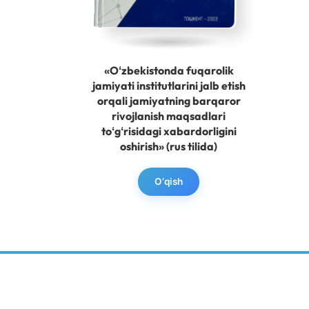
«Oʻzbekistonda fuqarolik
jamiyati institutlarini jalb etish
orqali jamiyatning barqaror
rivojlanish maqsadlari
toʻgʻrisidagi xabardorligini
oshirish» (rus tilida)
O‘qish
BARQAROR
RIVOJLANISH MARKAZI