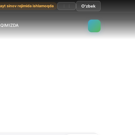
ayt sinov rejimida ishlamoqda
O‘zbek
AQIMIZDA