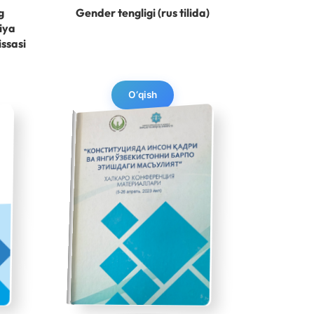
g
Gender tengligi (rus tilida)
iya
issasi
O‘qish