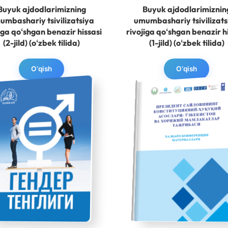
Buyuk ajdodlarimizning
Buyuk ajdodlarimiznin
umbashariy tsivilizatsiya
umumbashariy tsivilizats
iga qoʻshgan benazir hissasi
rivojiga qoʻshgan benazir h
(2-jild) (oʻzbek tilida)
(1-jild) (oʻzbek tilida)
O‘qish
O‘qish