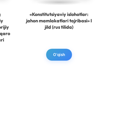
g
«Konstitutsiyaviy islohotlar:
iy
jahon mamlakatlari tajribasi» I
rijiy
jild (rus tilida)
lqaro
ri
O‘qish