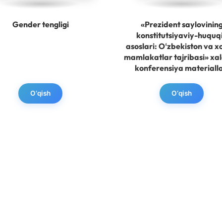
Gender tengligi
«Prezident saylovinin
konstitutsiyaviy-huquq
asoslari: Oʻzbekiston va xo
mamlakatlar tajribasi» xa
konferensiya materialla
O‘qish
O‘qish