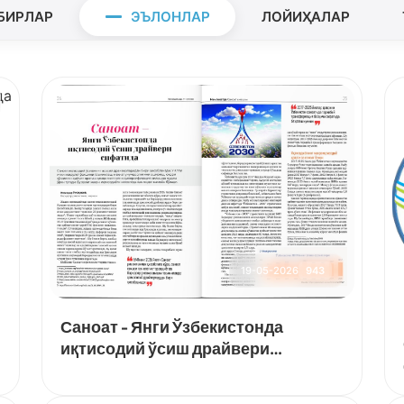
БИРЛАР
ЭЪЛОНЛАР
ЛОЙИҲАЛАР
19-05-2026
943
Саноат - Янги Ўзбекистонда
иқтисодий ўсиш драйвери
сифатидa