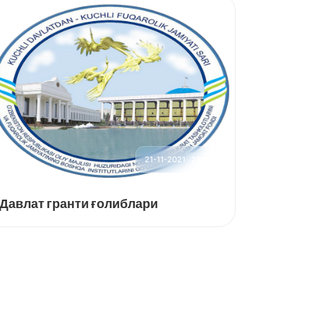
мустаҳкамлашда фуқаролик
жамияти институтларини қўллаб-
қувватлаш” мавзуида Давлат
грантлари ажратиш учун 6-
танловни Э’ЛОН ҚИЛАДИ
21-11-2021
236
Давлат гранти ғолиблари