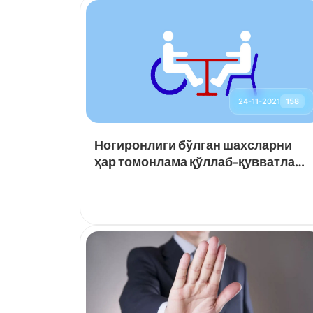
24-11-2021
158
Ногиронлиги бўлган шахсларни
ҳар томонлама қўллаб-қувватлаш,
уларнинг бандлигига кўмаклашиш
ҳамда ижтимоий фаоллигини
янада оширишга оид қўшимча
чора-тадбирлар тўғрисида
Ўзбeкистон Рeспубликаси
Прeзидeнтининг қарори