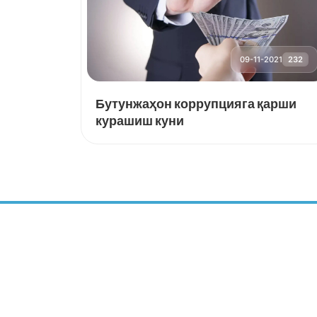
09-11-2021
232
Бутунжаҳон коррупцияга қарши
курашиш куни
БАРҚАРОР
РИВОЖЛАНИШ
МАРКАЗИ
ИЖТИМОИЙ МЕДИА: