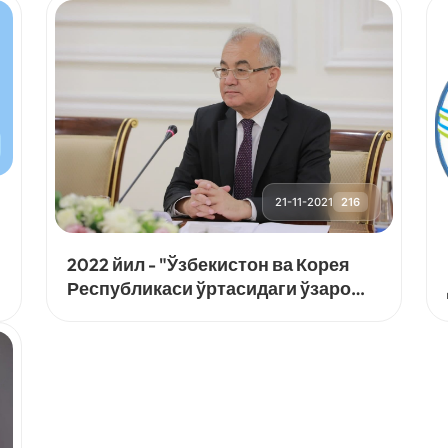
21-11-2021
216
2022 йил - "Ўзбекистон ва Корея
Республикаси ўртасидаги ўзаро
алмашинувлар йили"