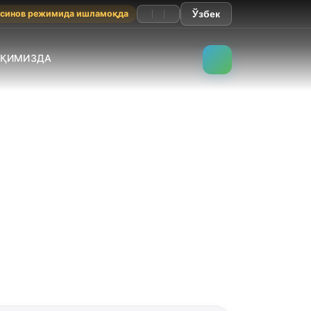
 синов режимида ишламоқда
Ўзбек
АҚИМИЗДА