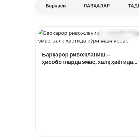
Барчаси
ЛАВҲАЛАР
ТАД
03-06-2026
1,321
Барқарор ривожланиш —
ҳисоботларда эмас, халқ ҳаётида
кўриниши керак