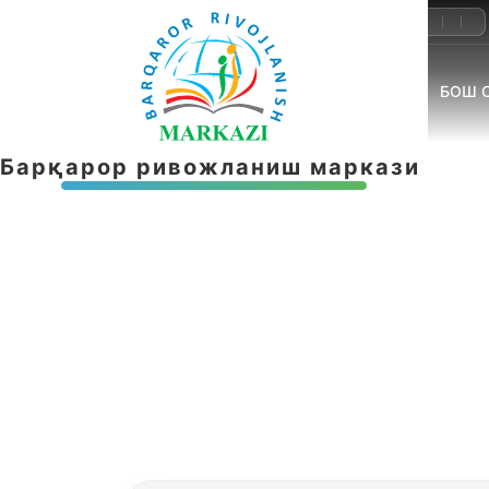
+998-55-503-32-22
info@brmnnt.uz
БОШ 
Б
а
р
қ
а
р
о
р
р
и
в
о
ж
л
а
н
и
ш
м
а
р
к
а
з
и