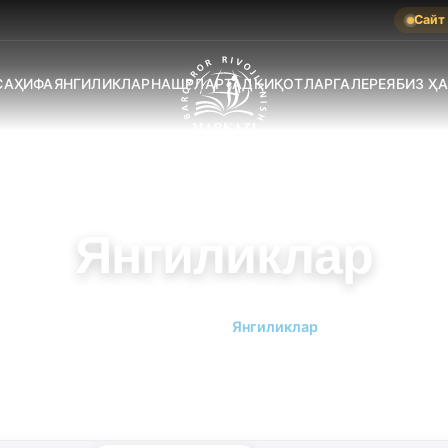
Сайт
САҲИФА
ЯНГИЛИКЛАР
НАШРЛАР
ТАДҚИҚОТЛАР
ГАЛЕРЕЯ
БИЗ Ҳ
Янгиликлар
Бош саҳифа
Янгиликлар