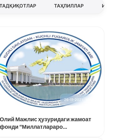
ТАДҚИҚОТЛАР
ТАҲЛИЛЛАР
ИЖТИМОИЙ МУ
26-11-2021
164
Олий Мажлис ҳузуридаги жамоат
фонди “Миллатлараро
бағрикенглик ва дўстлик муҳитини