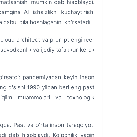
omatlashishi mumkin deb hisoblaydi.
mgina AI ishsizlikni kuchaytirishi
a qabul qila boshlaganini koʻrsatadi.
 cloud architect va prompt engineer
savodxonlik va ijodiy tafakkur kerak
ʻrsatdi: pandemiyadan keyin inson
ng oʻsishi 1990 yildan beri eng past
, iqlim muammolari va texnologik
qda. Past va oʻrta inson taraqqiyoti
adi deb hisoblaydi. Koʻpchilik yaqin