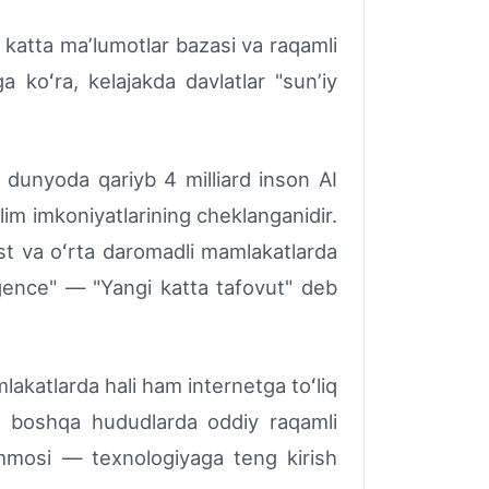
katta maʼlumotlar bazasi va raqamli
a koʻra, kelajakda davlatlar "sunʼiy
dunyoda qariyb 4 milliard inson AI
ʼlim imkoniyatlarining cheklanganidir.
ast va oʻrta daromadli mamlakatlarda
gence" — "Yangi katta tafovut" deb
akatlarda hali ham internetga toʻliq
a, boshqa hududlarda oddiy raqamli
mosi — texnologiyaga teng kirish