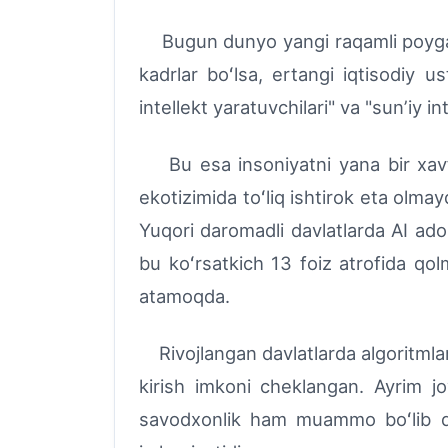
Bugun dunyo yangi raqamli poyga ic
kadrlar boʻlsa, ertangi iqtisodiy u
intellekt yaratuvchilari" va "sunʼiy in
Bu esa insoniyatni yana bir xavf 
ekotizimida toʻliq ishtirok eta olmay
Yuqori daromadli davlatlarda AI ado
bu koʻrsatkich 13 foiz atrofida q
atamoqda.
Rivojlangan davlatlarda algoritmlar
kirish imkoni cheklangan. Ayrim j
savodxonlik ham muammo boʻlib q