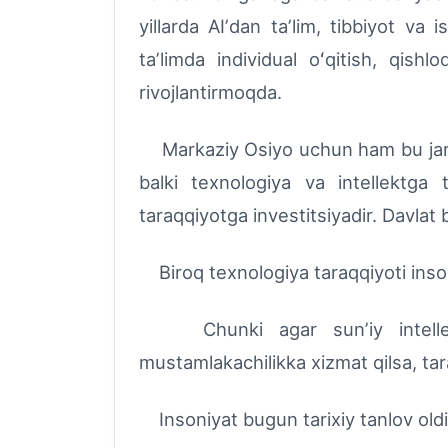
yillarda AIʼdan taʼlim, tibbiyot va
taʼlimda individual oʻqitish, qish
rivojlantirmoqda.
Markaziy Osiyo uchun ham bu jaray
balki texnologiya va intellektga 
taraqqiyotga investitsiyadir. Davlat
Biroq texnologiya taraqqiyoti inson
Chunki agar sunʼiy intellekt a
mustamlakachilikka xizmat qilsa, ta
Insoniyat bugun tarixiy tanlov oldida