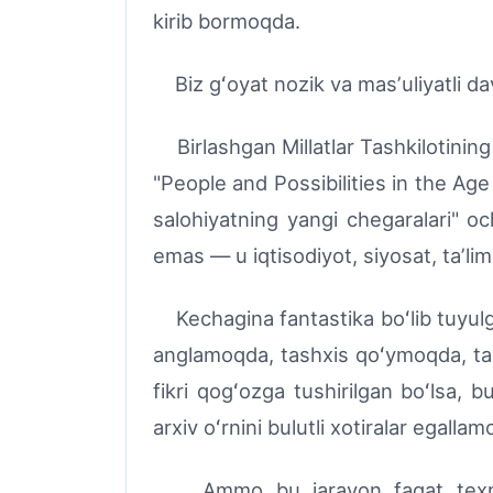
kirib bormoqda.
Biz gʻoyat nozik va masʼuliyatli dav
Birlashgan Millatlar Tashkilotinin
"People and Possibilities in the Age 
salohiyatning yangi chegaralari" o
emas — u iqtisodiyot, siyosat, taʼlim
Kechagina fantastika boʻlib tuyulg
anglamoqda, tashxis qoʻymoqda, tahl
fikri qogʻozga tushirilgan boʻlsa, 
arxiv oʻrnini bulutli xotiralar egalla
Ammo bu jarayon faqat texnologi