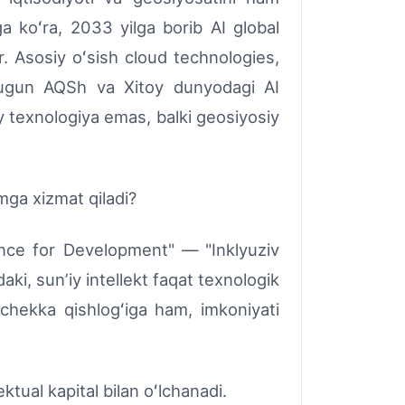
 koʻra, 2033 yilga borib AI global
ir. Asosiy oʻsish cloud technologies,
 Bugun AQSh va Xitoy dunyodagi AI
y texnologiya emas, balki geosiyosiy
ga xizmat qiladi?
ence for Development" — "Inklyuziv
daki, sunʼiy intellekt faqat texnologik
 chekka qishlogʻiga ham, imkoniyati
ktual kapital bilan oʻlchanadi.