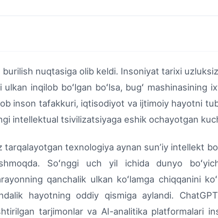
urilish nuqtasiga olib keldi. Insoniyat tarixi uzluksiz
hi ulkan inqilob boʻlgan boʻlsa, bugʻ mashinasining ixti
ob inson tafakkuri, iqtisodiyot va ijtimoiy hayotni tu
i intellektual tsivilizatsiyaga eshik ochayotgan ku
tarqalayotgan texnologiya aynan sunʼiy intellekt boʻ
hmoqda. Soʻnggi uch yil ichida dunyo boʻyicha
arayonning qanchalik ulkan koʻlamga chiqqanini koʻr
dalik hayotning oddiy qismiga aylandi. ChatGPT k
htirilgan tarjimonlar va AI-analitika platformalari 