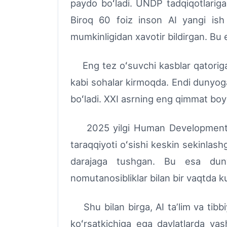
paydo boʻladi. UNDP tadqiqotlariga
Biroq 60 foiz inson AI yangi ish 
mumkinligidan xavotir bildirgan. Bu e
Eng tez oʻsuvchi kasblar qatoriga 
kabi sohalar kirmoqda. Endi dunyoga
boʻladi. XXI asrning eng qimmat boyli
2025 yilgi Human Development Rep
taraqqiyoti oʻsishi keskin sekinlas
darajaga tushgan. Bu esa dunyo 
nomutanosibliklar bilan bir vaqtda k
Shu bilan birga, AI taʼlim va tibbi
koʻrsatkichiga ega davlatlarda yash