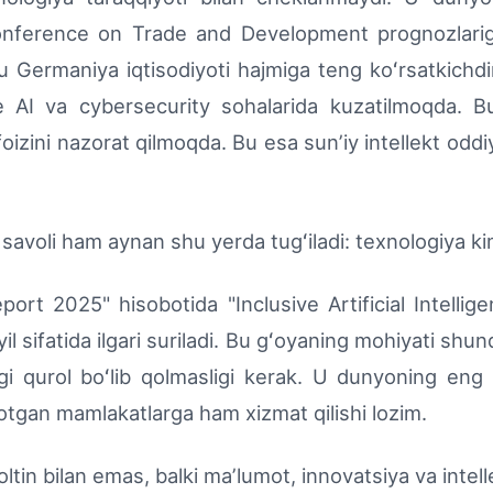
nference on Trade and Development prognozlariga
 Bu Germaniya iqtisodiyoti hajmiga teng koʻrsatkichd
ve AI va cybersecurity sohalarida kuzatilmoqda.
oizini nazorat qilmoqda. Bu esa sunʼiy intellekt oddi
li ham aynan shu yerda tugʻiladi: texnologiya kim
 2025" hisobotida "Inclusive Artificial Intellig
il sifatida ilgari suriladi. Bu gʻoyaning mohiyati shun
dagi qurol boʻlib qolmasligi kerak. U dunyoning eng
tgan mamlakatlarga ham xizmat qilishi lozim.
in bilan emas, balki maʼlumot, innovatsiya va intelle