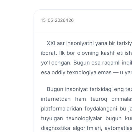
15-05-2026
426
XXI asr insoniyatni yana bir tarixiy b
iborat. Ilk bor olovning kashf etilis
yoʻl ochgan. Bugun esa raqamli inqil
esa oddiy texnologiya emas — u yang
Bugun insoniyat tarixidagi eng tez 
internetdan ham tezroq ommalas
platformalaridan foydalangani bu j
tuyulgan texnologiyalar bugun kun
diagnostika algoritmlari, avtomatlas