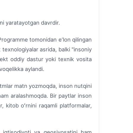
ini yaratayotgan davrdir.
 Programme tomonidan eʼlon qilingan
 texnologiyalar asrida, balki "insoniy
ekt oddiy dastur yoki texnik vosita
 voqelikka aylandi.
itmlar matn yozmoqda, inson nutqini
 ham aralashmoqda. Bir paytlar inson
 kitob oʻrnini raqamli platformalar,
qtisodiyoti va geosiyosatini ham