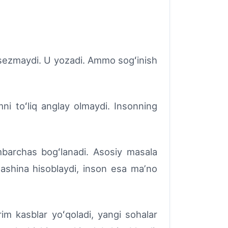
i sezmaydi. U yozadi. Ammo sogʻinish
ni toʻliq anglay olmaydi. Insonning
mbarchas bogʻlanadi. Asosiy masala
 Mashina hisoblaydi, inson esa maʼno
rim kasblar yoʻqoladi, yangi sohalar