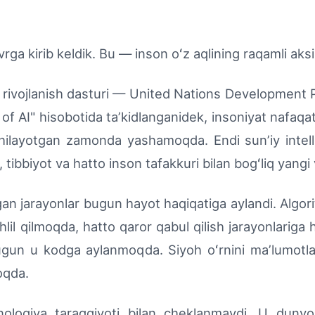
rga kirib keldik. Bu — inson oʻz aqlining raqamli aks
g rivojlanish dasturi — United Nations Development
of AI" hisobotida taʼkidlanganidek, insoniyat nafaqat
chilayotgan zamonda yashamoqda. Endi sunʼiy intell
, tibbiyot va hatto inson tafakkuri bilan bogʻliq yangi
an jarayonlar bugun hayot haqiqatiga aylandi. Algor
il qilmoqda, hatto qaror qabul qilish jarayonlariga
bugun u kodga aylanmoqda. Siyoh oʻrnini maʼlumotlar,
moqda.
ya taraqqiyoti bilan cheklanmaydi. U dunyo i