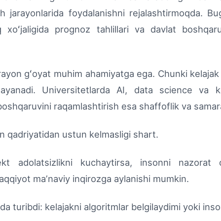
 ish jarayonlarida foydalanishni rejalashtirmoqda. B
loq xoʻjaligida prognoz tahlillari va davlat boshqa
on gʻoyat muhim ahamiyatga ega. Chunki kelajak iqt
tayanadi. Universitetlarda AI, data science va ki
 boshqaruvini raqamlashtirish esa shaffoflik va samara
 qadriyatidan ustun kelmasligi shart.
dolatsizlikni kuchaytirsa, insonni nazorat ob
raqqiyot maʼnaviy inqirozga aylanishi mumkin.
 turibdi: kelajakni algoritmlar belgilaydimi yoki ins