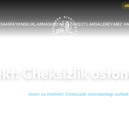
S
 SAHIFA
YANGILIKLAR
NASHRLAR
TADQIQOTLAR
GALEREYA
BIZ H
lekt: Cheksizlik osto
Bosh sahifa
Inson va intellekt: Cheksizlik ostonasidagi suhbat