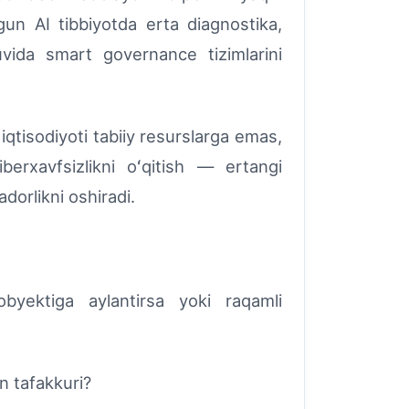
ugun AI tibbiyotda erta diagnostika,
ruvida smart governance tizimlarini
isodiyoti tabiiy resurslarga emas,
berxavfsizlikni oʻqitish — ertangi
dorlikni oshiradi.
yektiga aylantirsa yoki raqamli
on tafakkuri?