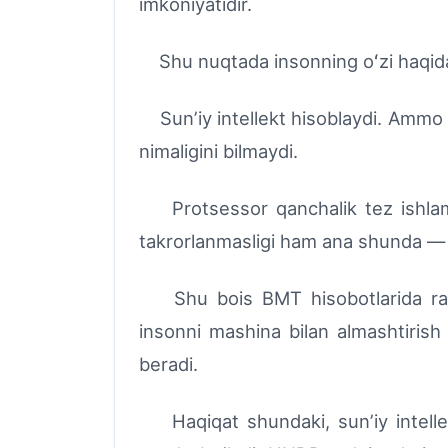
imkoniyatidir.
Shu nuqtada insonning oʻzi haqidag
Sunʼiy intellekt hisoblaydi. Ammo h
nimaligini bilmaydi.
Protsessor qanchalik tez ishlamasi
takrorlanmasligi ham ana shunda — 
Shu bois BMT hisobotlarida raqaml
insonni mashina bilan almashtirish 
beradi.
Haqiqat shundaki, sunʼiy intellekt 