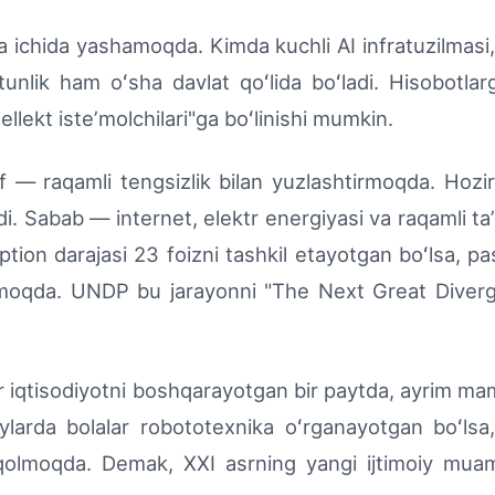
hida yashamoqda. Kimda kuchli AI infratuzilmasi, 
stunlik ham oʻsha davlat qoʻlida boʻladi. Hisobotlarg
tellekt isteʼmolchilari"ga boʻlinishi mumkin.
— raqamli tengsizlik bilan yuzlashtirmoqda. Hozir 
di. Sabab — internet, elektr energiyasi va raqamli ta
ption darajasi 23 foizni tashkil etayotgan boʻlsa, p
olmoqda. UNDP bu jarayonni "The Next Great Diver
 iqtisodiyotni boshqarayotgan bir paytda, ayrim maml
oylarda bolalar robototexnika oʻrganayotgan boʻls
olmoqda. Demak, XXI asrning yangi ijtimoiy muam