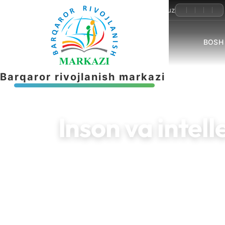
+998-55-503-32-22
info@brmnnt.uz
BOSH
B
a
r
q
a
r
o
r
r
i
v
o
j
l
a
n
i
s
h
m
a
r
k
a
z
i
Inson va intel