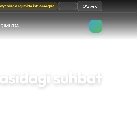
ayt sinov rejimida ishlamoqda
O‘zbek
AQIMIZDA
nasidagi suhbat