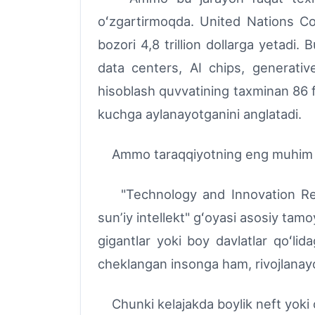
oʻzgartirmoqda. United Nations Co
bozori 4,8 trillion dollarga yetadi.
data centers, AI chips, generati
hisoblash quvvatining taxminan 86 f
kuchga aylanayotganini anglatadi.
Ammo taraqqiyotning eng muhim savo
"Technology and Innovation Report
sunʼiy intellekt" gʻoyasi asosiy tamoy
gigantlar yoki boy davlatlar qoʻli
cheklangan insonga ham, rivojlanayo
Chunki kelajakda boylik neft yoki olt