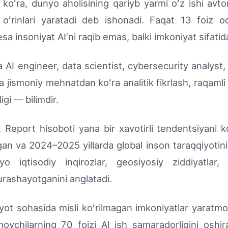
 koʻra, dunyo aholisining qariyb yarmi oʻz ishi avt
oʻrinlari yaratadi deb ishonadi. Faqat 13 foiz oda
sa insoniyat AIʼni raqib emas, balki imkoniyat sifatid
AI engineer, data scientist, cybersecurity analyst,
 jismoniy mehnatdan koʻra analitik fikrlash, raqamli 
gi — bilimdir.
ort hisoboti yana bir xavotirli tendentsiyani ko
hgan va 2024–2025 yillarda global inson taraqqiyotini
iqtisodiy inqirozlar, geosiyosiy ziddiyatlar
urashayotganini anglatadi.
yot sohasida misli koʻrilmagan imkoniyatlar yaratmo
ovchilarning 70 foizi AI ish samaradorligini oshir