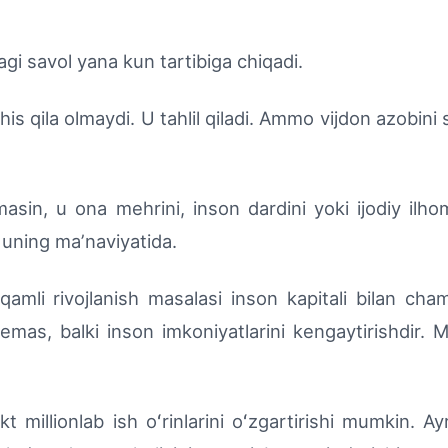
i savol yana kun tartibiga chiqadi.
is qila olmaydi. U tahlil qiladi. Ammo vijdon azobin
n, u ona mehrini, inson dardini yoki ijodiy ilhom
uning maʼnaviyatida.
i rivojlanish masalasi inson kapitali bilan cha
emas, balki inson imkoniyatlarini kengaytirishdir.
millionlab ish oʻrinlarini oʻzgartirishi mumkin. Ay