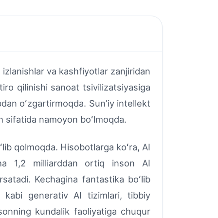
 izlanishlar va kashfiyotlar zanjiridan
ro qilinishi sanoat tsivilizatsiyasiga
bdan oʻzgartirmoqda. Sunʼiy intellekt
ch sifatida namoyon boʻlmoqda.
lib qolmoqda. Hisobotlarga koʻra, AI
 1,2 milliarddan ortiq inson AI
satadi. Kechagina fantastika boʻlib
abi generativ AI tizimlari, tibbiy
insonning kundalik faoliyatiga chuqur