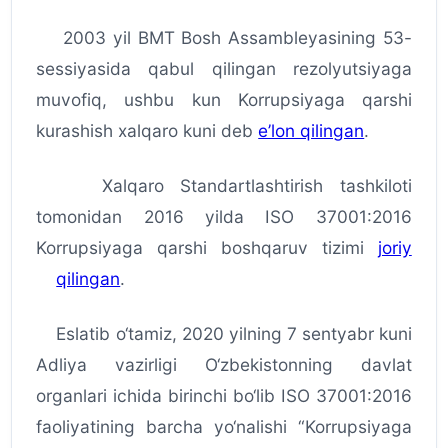
2003 yil BMT Bosh Assambleyasining 53-
sessiyasida qabul qilingan rezolyutsiyaga
muvofiq, ushbu kun Korrupsiyaga qarshi
kurashish xalqaro kuni deb
e’lon qilingan
.
Xalqaro Standartlashtirish tashkiloti
tomonidan 2016 yilda ISO 37001:2016
Korrupsiyaga qarshi boshqaruv tizimi
joriy
qilingan
.
Eslatib o‘tamiz, 2020 yilning 7 sentyabr kuni
Adliya vazirligi O‘zbekistonning davlat
organlari ichida birinchi bo‘lib ISO 37001:2016
faoliyatining barcha yo‘nalishi “Korrupsiyaga