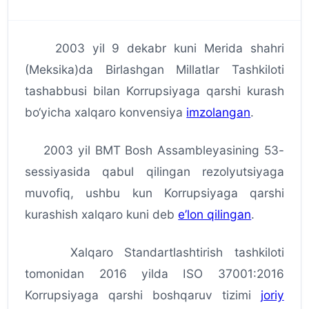
2003 yil 9 dekabr kuni Merida shahri
(Meksika)da Birlashgan Millatlar Tashkiloti
tashabbusi bilan Korrupsiyaga qarshi kurash
bo‘yicha xalqaro konvensiya
imzolangan
.
2003 yil BMT Bosh Assambleyasining 53-
sessiyasida qabul qilingan rezolyutsiyaga
muvofiq, ushbu kun Korrupsiyaga qarshi
kurashish xalqaro kuni deb
e’lon qilingan
.
Xalqaro Standartlashtirish tashkiloti
tomonidan 2016 yilda ISO 37001:2016
Korrupsiyaga qarshi boshqaruv tizimi
joriy