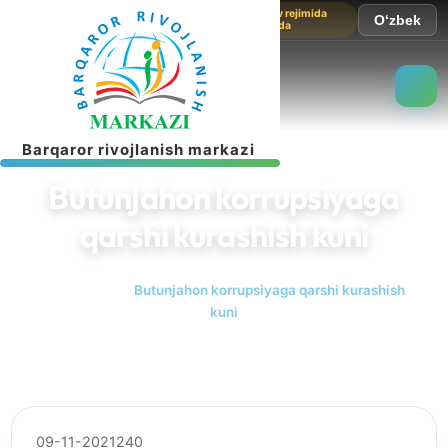
Sayt sinov rejimida
O‘zbek
ishlamoqda
B
a
r
q
a
r
o
r
r
i
v
o
j
l
a
n
i
s
h
m
a
r
k
a
z
i
Butunjahon korrupsiyaga
qarshi kurashish kuni
Bosh sahifa
Butunjahon korrupsiyaga qarshi kurashish
kuni
09-11-2021
240