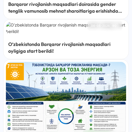
Barqaror rivojlanish maqsadlari doirasida gender
tenglik vamunosib mehnat sharoitlariga erishishda
mahalla institutining o‘rni
06-08-2026
90
O‘zbekistonda Barqaror rivojlanish maqsadlari
oyligiga start berildi!