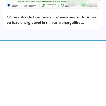
04-08-2026
4,467
Oʻzbekistonda Barqaror rivojlanish maqsadi «Arzon
va toza energiya»ni taʼminlash: energetika
sohasidagi islohotlar, amalga oshirilayotgan ishlar
va ustuvor vazifalar
BARQAROR RIVOJLANISH MARKAZI
IJTIMOIY MEDIA:
Tezkor havolalar