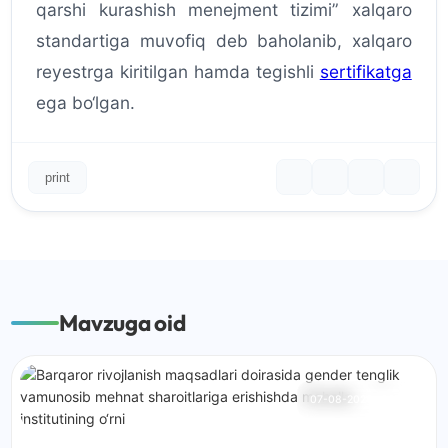
qarshi kurashish menejment tizimi” xalqaro
standartiga muvofiq deb baholanib, xalqaro
reyestrga kiritilgan hamda tegishli
sertifikatga
ega bo‘lgan.
print
Mavzuga oid
07-08-2026
68