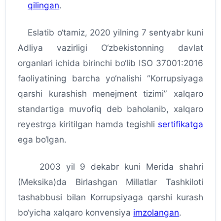
qilingan
.
Eslatib o‘tamiz, 2020 yilning 7 sentyabr kuni
Adliya vazirligi O‘zbekistonning davlat
organlari ichida birinchi bo‘lib ISO 37001:2016
faoliyatining barcha yo‘nalishi “Korrupsiyaga
qarshi kurashish menejment tizimi” xalqaro
standartiga muvofiq deb baholanib, xalqaro
reyestrga kiritilgan hamda tegishli
sertifikatga
ega bo‘lgan.
2003 yil 9 dekabr kuni Merida shahri
(Meksika)da Birlashgan Millatlar Tashkiloti
tashabbusi bilan Korrupsiyaga qarshi kurash
bo‘yicha xalqaro konvensiya
imzolangan
.