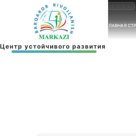
+998-55-503-32-22
info@brmnnt.uz
ГЛАВНАЯ СТ
Ц
е
н
т
р
у
с
т
о
й
ч
и
в
о
г
о
р
а
з
в
и
т
и
я