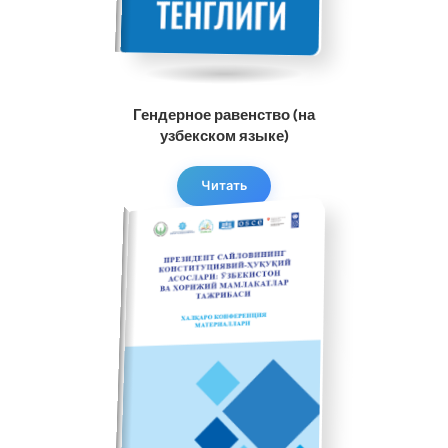
Гендерное равенство (на
узбекском языке)
Читать