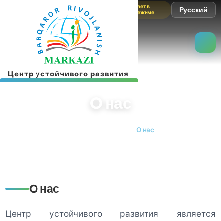
Сайт работает в
Русский
тестовом режиме
Ц
е
н
т
р
у
с
т
о
й
ч
и
в
о
г
о
р
а
з
в
и
т
и
я
O нас
Главная страница
O нас
O нас
Центр устойчивого развития является