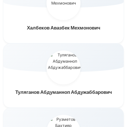
Халбеков Авазбек Мехмонович
Туляганов Абдуманноп Абдужаббарович