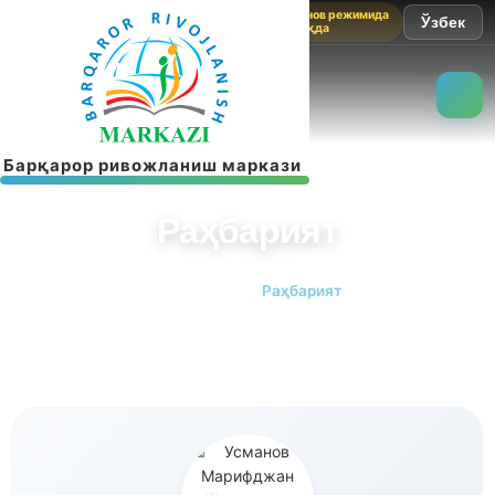
Сайт синов режимида
Ўзбек
ишламоқда
Б
а
р
қ
а
р
о
р
р
и
в
о
ж
л
а
н
и
ш
м
а
р
к
а
з
и
Раҳбарият
Бош саҳифа
Раҳбарият