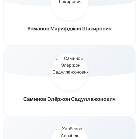
Усманов Марифджан Шакирович
Саминов Элёржон Садуллажонович