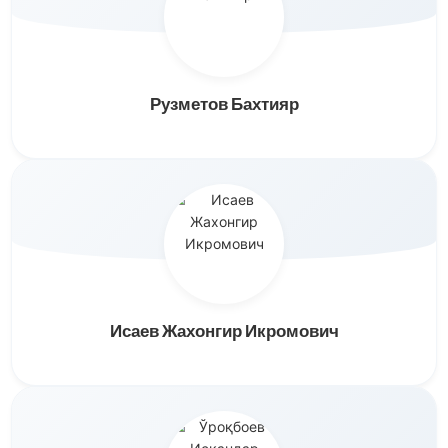
Рузметов Бахтияр
Исаев Жахонгир Икромович