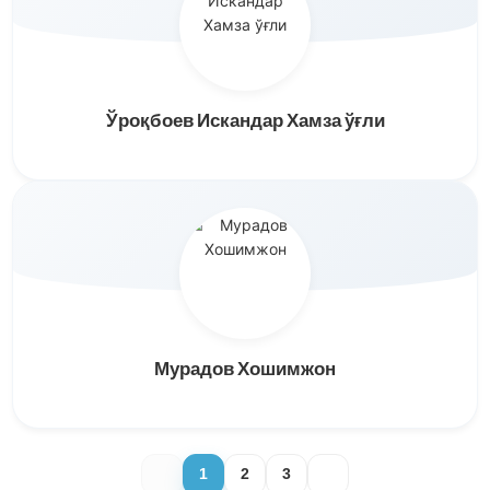
Ўроқбоев Искандар Хамза ўғли
Мурадов Хошимжон
1
2
3