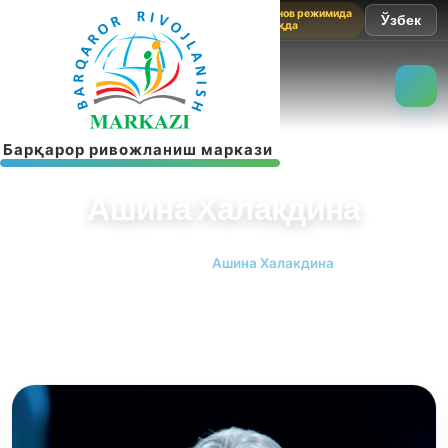
Сайт синов режимида
Ўзбек
ишламоқда
Б
а
р
қ
а
р
о
р
р
и
в
о
ж
л
а
н
и
ш
м
а
р
к
а
з
и
Ашина Халакдина
Бош саҳифа
Ашина Халакдина