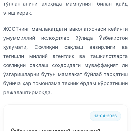
тўпланганини алоҳида мамнуният билан қайд
этиш керак.
ЖССТнинг мамлакатдаги ваколатхонаси кейинги
умуммиллий ислоҳотлар йўлида Ўзбекистон
ҳукумати, Соғлиқни сақлаш вазирлиги ва
тегишли миллий агентлик ва ташкилотларга
соғлиқни сақлаш соҳасидаги муваффақият ли
ўзгаришларни бутун мамлакат бўйлаб тарқатиш
бўйича ҳар томонлама техник ёрдам кўрсатишни
режалаштирмоқда.
13-04-2026