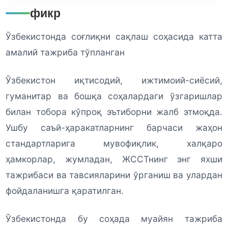
фикр
Ўзбекистонда соғлиқни сақлаш соҳасида катта
амалий тажриба тўпланган
Ўзбекистон иқтисодий, ижтимоий-сиёсий,
гуманитар ва бошқа соҳалардаги ўзгаришлар
билан тобора кўпроқ эътиборни жалб этмоқда.
Ушбу саъй-ҳаракатларнинг барчаси жаҳон
стандартларига мувофиқлик, халқаро
ҳамкорлар, жумладан, ЖССТнинг энг яхши
тажрибаси ва тавсияларини ўрганиш ва улардан
фойдаланишга қаратилган.
Ўзбекистонда бу соҳада муайян тажриба