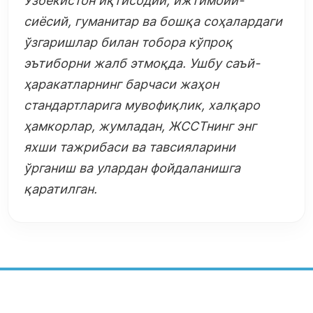
Ўзбекистон иқтисодий, ижтимоий-
сиёсий, гуманитар ва бошқа соҳалардаги
ўзгаришлар билан тобора кўпроқ
эътиборни жалб этмоқда. Ушбу саъй-
ҳаракатларнинг барчаси жаҳон
стандартларига мувофиқлик, халқаро
ҳамкорлар, жумладан, ЖССТнинг энг
яхши тажрибаси ва тавсияларини
ўрганиш ва улардан фойдаланишга
қаратилган.
БАРҚАРОР РИВОЖЛАНИШ