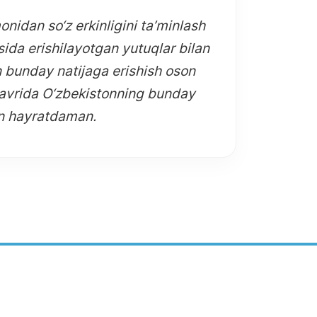
nidan so‘z erkinligini ta’minlash
sida erishilayotgan yutuqlar bilan
n bunday natijaga erishish oson
avrida O‘zbekistonning bunday
an hayratdaman.
Toshkent shahar, Mirzo Ulug'bek tumani,