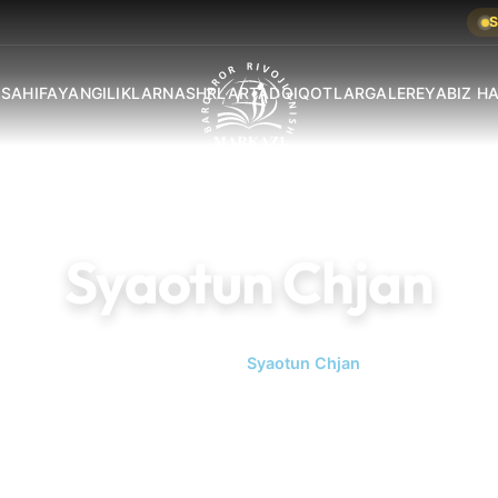
S
 SAHIFA
YANGILIKLAR
NASHRLAR
TADQIQOTLAR
GALEREYA
BIZ H
Syaotun Chjan
Bosh sahifa
Syaotun Chjan