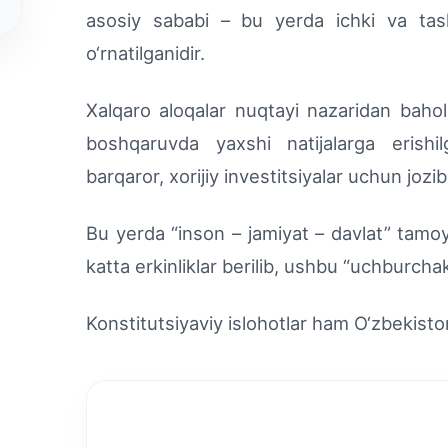
asosiy sababi – bu yerda ichki va ta
o‘rnatilganidir.
Xalqaro aloqalar nuqtayi nazaridan bahol
boshqaruvda yaxshi natijalarga erishi
barqaror, xorijiy investitsiyalar uchun jo
Bu yerda “inson – jamiyat – davlat” tamoyi
katta erkinliklar berilib, ushbu “uchburch
Konstitutsiyaviy islohotlar ham O‘zbekisto