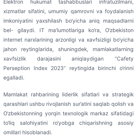
Elektron hukumat tashabbuslari infratuzilmani,
xizmatlar sifatini, umumiy qamrovni va foydalanish
imkoniyatini yaxshilash bo‘yicha aniq maqsadlarni
bel- gilaydi. IT ma’lumotlariga ko‘ra, O‘zbekiston
internet narxlarining arzonligi va xavfsizligi bo‘yicha
jahon reytinglarida, shuningdek, mamlakatlarning
xavfsizlik darajasini aniqlaydigan “Cafety
Perseption Index 2023” reytingida birinchi o‘rinni
egalladi.
Mamlakat rahbarining liderlik sifatlari va strategik
qarashlari ushbu rivojlanish sur’atini saqlab qolish va
O‘zbekistonning yorqin texnologik markaz sifatidagi
to‘liq salohiyatini ro‘yobga chiqarishning asosiy
omillari hisoblanadi.