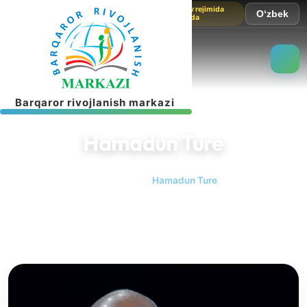
Sayt sinov rejimida
O‘zbek
ishlamoqda
B
a
r
q
a
r
o
r
r
i
v
o
j
l
a
n
i
s
h
m
a
r
k
a
z
i
Hamadun Ture
Bosh sahifa
Hamadun Ture