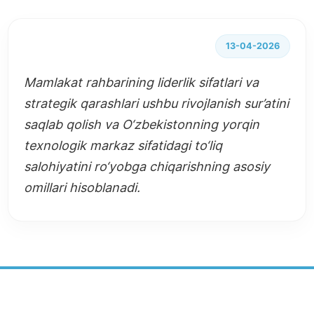
13-04-2026
Mamlakat rahbarining liderlik sifatlari va
strategik qarashlari ushbu rivojlanish sur’atini
saqlab qolish va O‘zbekistonning yorqin
texnologik markaz sifatidagi to‘liq
salohiyatini ro‘yobga chiqarishning asosiy
omillari hisoblanadi.
BARQAROR RIVOJLANISH MARKAZI