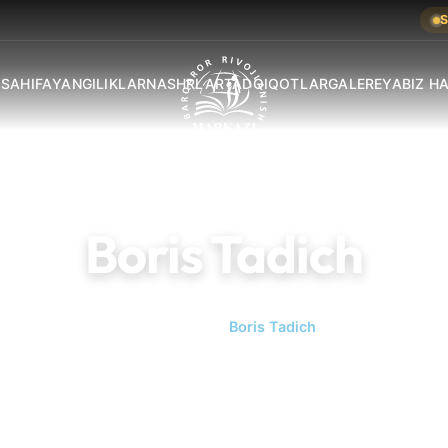
S
 SAHIFA
YANGILIKLAR
NASHRLAR
TADQIQOTLAR
GALEREYA
BIZ H
Boris Tadich
Bosh sahifa
Boris Tadich