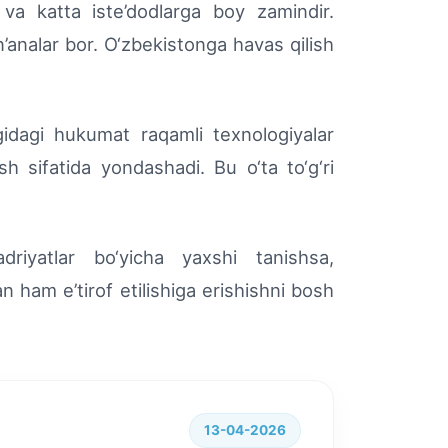
va katta iste’dodlarga boy zamindir.
’analar bor. O‘zbekistonga havas qilish
idagi hukumat raqamli texnologiyalar
sh sifatida yondashadi. Bu o‘ta to‘g‘ri
adriyatlar bo‘yicha yaxshi tanishsa,
n ham e’tirof etilishiga erishishni bosh
13-04-2026