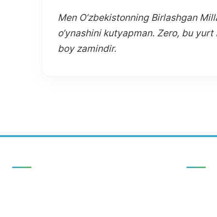
Men O‘zbekistonning Birlashgan Milla
o‘ynashini kutyapman. Zero, bu yurt 
boy zamindir.
Tezkor havolalar
Aloqa
BOSH SAHIFA
YANGILIKLAR
100060, 
Mirzo Ul
NASHRLAR
TADQIQOTLAR
+998-55