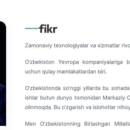
fikr
Zamonaviy texnologiyalar va xizmatlar riv
O‘zbekiston Yevropa kompaniyalariga biz
uchun qulay mamlakatlardan biri.
O‘zbekistonda so‘nggi yillarda bu sohada 
ishlar butun dunyo tomonidan Markaziy Os
olinmoqda. Bu o‘zgarish va islohotlar nihoy
Men O‘zbekistonning Birlashgan Millatl