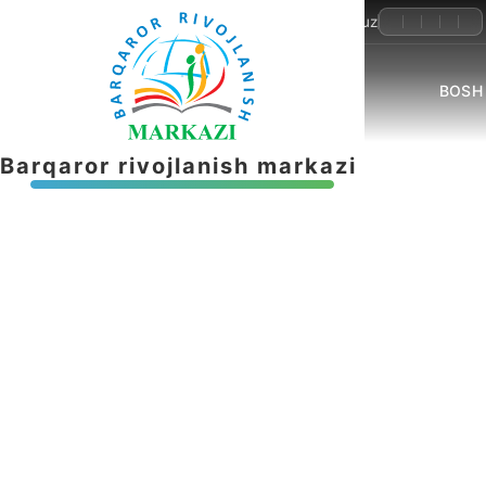
+998-55-503-32-22
info@brmnnt.uz
BOSH
B
a
r
q
a
r
o
r
r
i
v
o
j
l
a
n
i
s
h
m
a
r
k
a
z
i