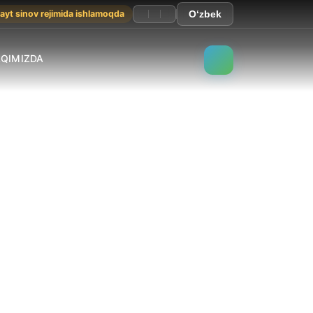
ayt sinov rejimida ishlamoqda
O‘zbek
AQIMIZDA