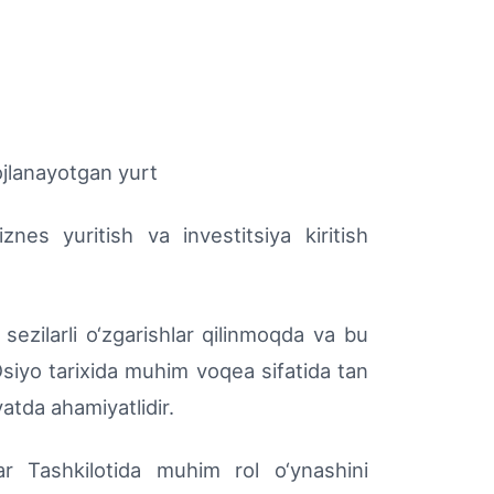
ojlanayotgan yurt
nes yuritish va investitsiya kiritish
sezilarli o‘zgarishlar qilinmoqda va bu
iyo tarixida muhim voqea sifatida tan
atda ahamiyatlidir.
ar Tashkilotida muhim rol o‘ynashini