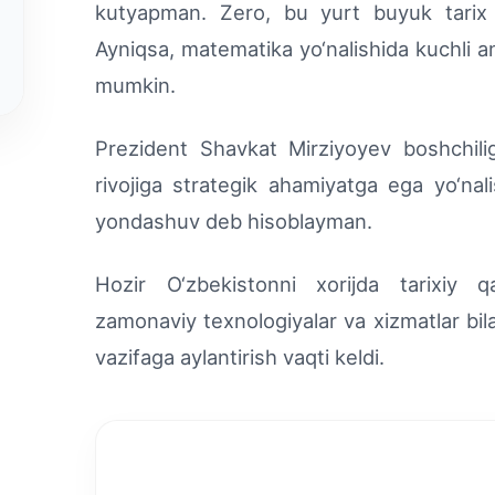
kutyapman. Zero, bu yurt buyuk tarix 
Ayniqsa, matematika yo‘nalishida kuchli an
mumkin.
Prezident Shavkat Mirziyoyev boshchilig
rivojiga strategik ahamiyatga ega yo‘nali
yondashuv deb hisoblayman.
Hozir O‘zbekistonni xorijda tarixiy q
zamonaviy texnologiyalar va xizmatlar bila
vazifaga aylantirish vaqti keldi.