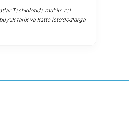
tlar Tashkilotida muhim rol
buyuk tarix va katta iste’dodlarga
Toshkent shahar, Mirzo Ulug'bek tumani,
ug'bek ko'chasi, 81-uy
-503-32-22