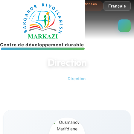
Le site fonctionne en
Français
mode test
C
e
n
t
r
e
d
e
d
é
v
e
l
o
p
p
e
m
e
n
t
d
u
r
a
b
l
e
Direction
Accueil
Direction