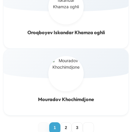
Oroqboyev Iskandar Khamza oghli
Mouradov Khochimdjone
1
2
3