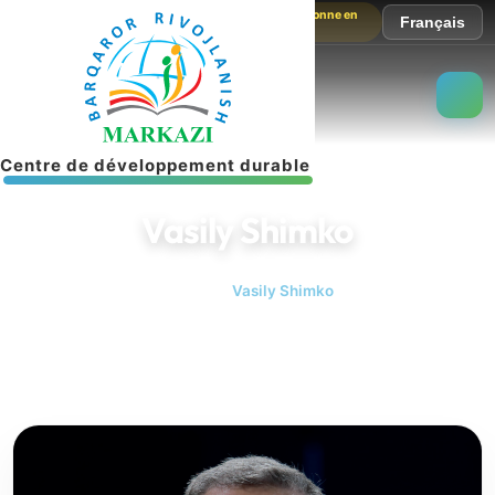
Le site fonctionne en
Français
mode test
C
e
n
t
r
e
d
e
d
é
v
e
l
o
p
p
e
m
e
n
t
d
u
r
a
b
l
e
Vasily Shimko
Accueil
Vasily Shimko