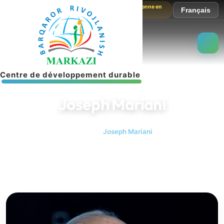
Le site fonctionne en
Français
mode test
C
e
n
t
r
e
d
e
d
é
v
e
l
o
p
p
e
m
e
n
t
d
u
r
a
b
l
e
Joseph Mariani
Accueil
Joseph Mariani