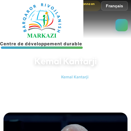
Le site fonctionne en
Français
mode test
C
e
n
t
r
e
d
e
d
é
v
e
l
o
p
p
e
m
e
n
t
d
u
r
a
b
l
e
Kemal Kantarji
Accueil
Kemal Kantarji