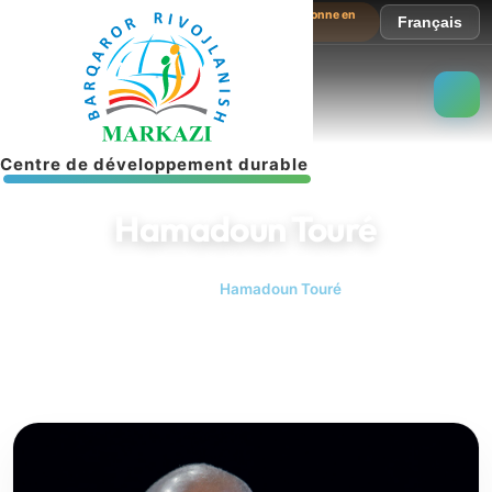
Le site fonctionne en
Français
mode test
C
e
n
t
r
e
d
e
d
é
v
e
l
o
p
p
e
m
e
n
t
d
u
r
a
b
l
e
Hamadoun Touré
Accueil
Hamadoun Touré