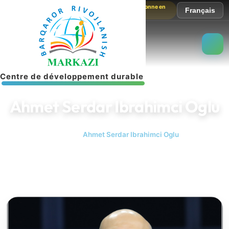
Le site fonctionne en
Français
mode test
C
e
n
t
r
e
d
e
d
é
v
e
l
o
p
p
e
m
e
n
t
d
u
r
a
b
l
e
Ahmet Serdar Ibrahimci Oglu
Accueil
Ahmet Serdar Ibrahimci Oglu